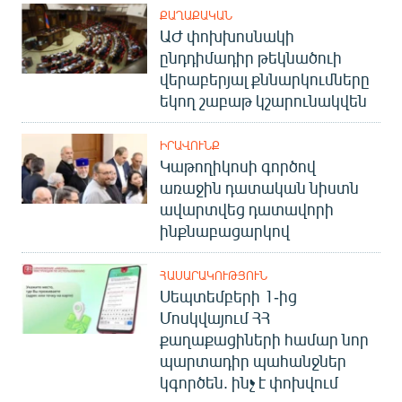
ՔԱՂԱՔԱԿԱՆ
ԱԺ փոխխոսնակի
ընդդիմադիր թեկնածուի
վերաբերյալ քննարկումները
եկող շաբաթ կշարունակվեն
ԻՐԱՎՈՒՆՔ
Կաթողիկոսի գործով
առաջին դատական նիստն
ավարտվեց դատավորի
ինքնաբացարկով
ՀԱՍԱՐԱԿՈՒԹՅՈՒՆ
Սեպտեմբերի 1-ից
Մոսկվայում ՀՀ
քաղաքացիների համար նոր
պարտադիր պահանջներ
կգործեն. ինչ է փոխվում