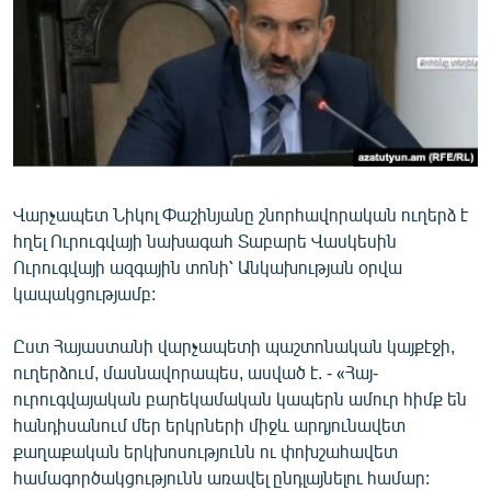
ՄԻՋԱԶԳԱՅԻՆ
ՄՇԱԿՈՒՅԹ
ՍՊՈՐՏ
ՄԵԿՆԱԲԱՆՈՒԹՅՈՒՆ
ՏՏ ԵՒ ԻՆՏԵՐՆԵՏ
Վարչապետ Նիկոլ Փաշինյանը շնորհավորական ուղերձ է
ԿՈՐՈՆԱՎԻՐՈՒՍ
հղել Ուրուգվայի նախագահ Տաբարե Վասկեսին
ԱՐԽԻՎ
Ուրուգվայի ազգային տոնի՝ Անկախության օրվա
կապակցությամբ:
ՏԵՍԱՆՅՈՒԹԵՐ
ԲԱՆԱՎԵՃ
Ըստ Հայաստանի վարչապետի պաշտոնական կայքէջի,
ուղերձում, մասնավորապես, ասված է. - «Հայ-
ՁԳՏԵԼՈՎ ԼԱՎԱԳՈՒՅՆԻՆ
ուրուգվայական բարեկամական կապերն ամուր հիմք են
ՓՈԴՔԱՍԹ
հանդիսանում մեր երկրների միջև արդյունավետ
քաղաքական երկխոսությունն ու փոխշահավետ
Հայերեն
համագործակցությունն առավել ընդլայնելու համար: