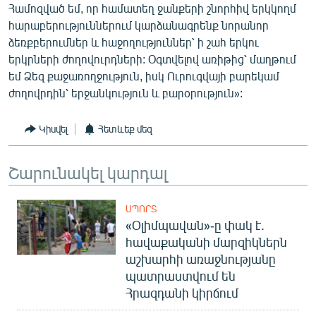
Համոզված եմ, որ համատեղ ջանքերի շնորհիվ երկկողմ
English
հարաբերություններում կարձանագրենք նորանոր
Русский
ձեռքբերումներ և հաջողություններ՝ ի շահ երկու
երկրների ժողովուրդների: Օգտվելով առիթից՝ մաղթում
եմ Ձեզ քաջառողջություն, իսկ Ուրուգվայի բարեկամ
ՀԵՏԵՎԵՔ ՄԵԶ
ժողովրդին՝ երջանկություն և բարօրություն»:
Կիսվել
Հետևեք մեզ
Շարունակել կարդալ
«Ազատության» բոլոր կայքերը
ՍՊՈՐՏ
«Օլիմպավան»-ը փակ է.
հավաքականի մարզիկներն
աշխարհի առաջնությանը
պատրաստվում են
Հրազդանի կիրճում