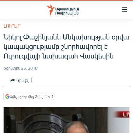
Մատչելիության
հղումներ
Անցնել
ԼՈՒՐԵՐ
հիմնական
ԱԶԱՏՈՒԹՅՈՒՆ TV
Նիկոլ Փաշինյանն Անկախության օրվա
բովանդակությանը
ՀԱՅԱՍՏԱՆ
Անցնել
կապակցությամբ շնորհավորել է
հիմնական
ՔԱՂԱՔԱԿԱՆ
Ուրուգվայի նախագահ Վասկեսին
մենյուին
ԸՆՏՐՈՒԹՅՈՒՆՆԵՐ 2026
Որոնում
օգոստոս 25, 2018
ԻՐԱՎՈՒՆՔ
Կիսվել
ՀԱՍԱՐԱԿՈՒԹՅՈՒՆ
ՏՆՏԵՍՈՒԹՅՈՒՆ
Ավելացրեք մեզ Google-ում
ՂԱՐԱԲԱՂ
ՊԱՏԵՐԱԶՄԻ 6 ՇԱԲԱԹՆԵՐԸ
ՏԱՐԱԾԱՇՐՋԱՆ