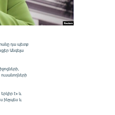
ստանը դա պետք
նցլեր Անգելա
իջոցների,
 ուսանողների
երկիր է» և
ես ինչպես և