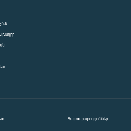
ն
յուն
 խնդիր
ան
նետ
ետ
Հայտարարություններ