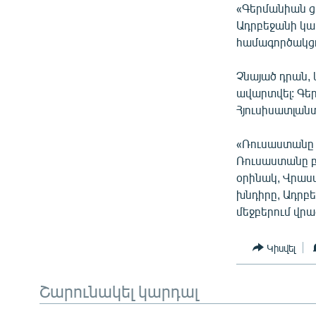
«Գերմանիան ցա
Ադրբեջանի կա
համագործակցութ
Չնայած դրան, 
ավարտվել: Գեր
Հյուսիսատլան
«Ռուսաստանը պ
Ռուսաստանը բ
օրինակ, Վրաս
խնդիրը, Ադրբե
մեջբերում վր
Կիսվել
Շարունակել կարդալ