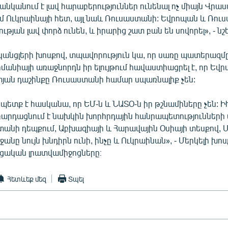
նկանում է լավ հարաբերություններ ունենալ ոչ միայն Վրա
մ Ուկրաինայի հետ, այլ նաև Ռուսաստանի: Եվրոպան և Ռու
յան լավ փորձ ունեն, և իրարից շատ բան են սովորել», - նշել
կանցլերի խոսքով, տպավորություն կա, որ սառը պատերազմը
մանիայի առաջնորդն իր ելույթում հավաստիացրել է, որ Եվր
տյան դաշինքը Ռուսաստանի համար սպառնալիք չեն:
ետք է հասկանա, որ ԵՄ-ն և ՆԱՏՕ-ն իր թշնամիները չեն: Ի
արդացնում է նախկին խորհրդային հանրապետությունների 
տանի դեպքում, Աբխազիայի և Հարավային Օսիայի տեսքով, Մ
ջանը նույն խնդիրն ունի, ինչը և Ուկրաինան», - Մերկելի խոս
ացական լրատվամիջոցները։
Հետևեք մեզ
Տպել