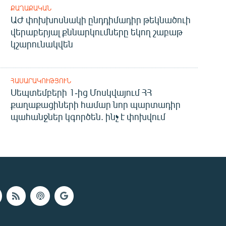
ՔԱՂԱՔԱԿԱՆ
ԱԺ փոխխոսնակի ընդդիմադիր թեկնածուի
վերաբերյալ քննարկումները եկող շաբաթ
կշարունակվեն
ՀԱՍԱՐԱԿՈՒԹՅՈՒՆ
Սեպտեմբերի 1-ից Մոսկվայում ՀՀ
քաղաքացիների համար նոր պարտադիր
պահանջներ կգործեն. ինչ է փոխվում