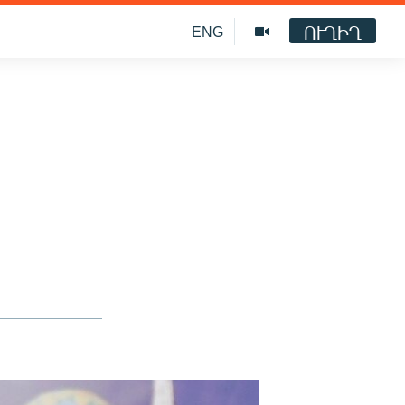
ՈՒՂԻՂ
ENG