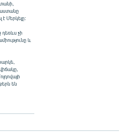
ստանի,
սաստանը
 է Մերկելը:
 դեռևս չի
ամիությունը և
հարկե,
վիճակը,
ոլդովայի
քերն են