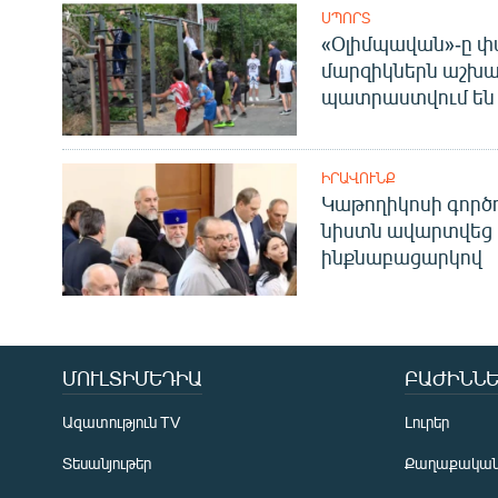
ՍՊՈՐՏ
«Օլիմպավան»-ը փ
մարզիկներն աշխա
պատրաստվում են 
ԻՐԱՎՈՒՆՔ
Կաթողիկոսի գոր
նիստն ավարտվեց
ինքնաբացարկով
ՄՈՒԼՏԻՄԵԴԻԱ
ԲԱԺԻՆՆԵ
Ազատություն TV
Լուրեր
Տեսանյութեր
Քաղաքակա