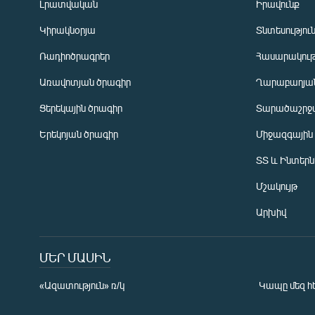
Լրատվական
Իրավունք
Կիրակնօրյա
Տնտեսությու
Ռադիոծրագրեր
Հասարակութ
Առավոտյան ծրագիր
Ղարաբաղյան
Ցերեկային ծրագիր
Տարածաշրջ
Հայերեն
Երեկոյան ծրագիր
Միջազգային
English
ՏՏ և Ինտեր
Русский
Մշակույթ
ՀԵՏԵՎԵՔ ՄԵԶ
Արխիվ
ՄԵՐ ՄԱՍԻՆ
«Ազատություն» ռ/կ
Կապը մեզ հ
«Ազատության» բոլոր կայքերը