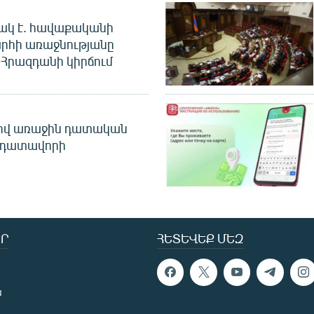
ակ է. հավաքականի
րհի առաջնությանը
Հրազդանի կիրճում
ծով առաջին դատական
 դատավորի
Ր
ՀԵՏԵՎԵՔ ՄԵԶ
ն