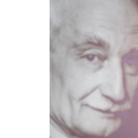
ՄԻՋԱԶԳԱՅԻՆ
ՄՇԱԿՈՒՅԹ
ՍՊՈՐՏ
ՄԵԿՆԱԲԱՆՈՒԹՅՈՒՆ
ՏՏ ԵՒ ԻՆՏԵՐՆԵՏ
ԿՈՐՈՆԱՎԻՐՈՒՍ
ԱՐԽԻՎ
ՏԵՍԱՆՅՈՒԹԵՐ
ԲԱՆԱՎԵՃ
ՁԳՏԵԼՈՎ ԼԱՎԱԳՈՒՅՆԻՆ
ՓՈԴՔԱՍԹ