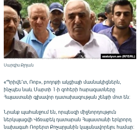
ՄԻՋԱԶԳԱՅԻՆ
ՄՇԱԿՈՒՅԹ
ՍՊՈՐՏ
ՄԵԿՆԱԲԱՆՈՒԹՅՈՒՆ
ՏՏ ԵՒ ԻՆՏԵՐՆԵՏ
ԿՈՐՈՆԱՎԻՐՈՒՍ
Սարգիս Քլոյան
ԱՐԽԻՎ
«Պրիվե՛տ, Ռոբ», բողոքի ակցիայի մասնակիցներն,
ՏԵՍԱՆՅՈՒԹԵՐ
ինչպես նաև Մարտի 1-ի զոհերի հարազատները
ԲԱՆԱՎԵՃ
Հայաստանի գլխավոր դատախազության շենքի մոտ են։
ՁԳՏԵԼՈՎ ԼԱՎԱԳՈՒՅՆԻՆ
Նրանք պահանջում են, որպեսզի միջնորդություն
ՓՈԴՔԱՍԹ
ներկայացվի Վճռաբեկ դատարան Հայաստանի երկրորդ
նախագահ Ռոբերտ Քոչարյանին կալանավորելու համար։
Հայերեն