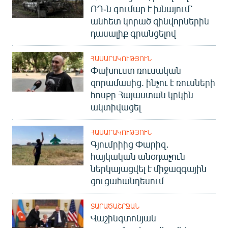
ՌԴ-ն գումար է խնայում՝
անհետ կորած զինվորներին
դասալիք գրանցելով
ՀԱՍԱՐԱԿՈՒԹՅՈՒՆ
Փախուստ ռուսական
զորամասից. ինչու է ռուսների
հոսքը Հայաստան կրկին
ակտիվացել
ՀԱՍԱՐԱԿՈՒԹՅՈՒՆ
Գյումրիից Փարիզ․
հայկական անօդաչուն
ներկայացվել է միջազգային
ցուցահանդեսում
ՏԱՐԱԾԱՇՐՋԱՆ
Վաշինգտոնյան