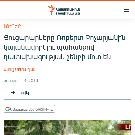
Մատչելիության
հղումներ
Անցնել
ԼՈՒՐԵՐ
հիմնական
ԱԶԱՏՈՒԹՅՈՒՆ TV
Ցուցարարները Ռոբերտ Քոչարյանին
բովանդակությանը
ՀԱՅԱՍՏԱՆ
Անցնել
կալանավորելու պահանջով
հիմնական
ՔԱՂԱՔԱԿԱՆ
դատախազության շենքի մոտ են
մենյուին
ԸՆՏՐՈՒԹՅՈՒՆՆԵՐ 2026
Որոնում
Անուշ Մուրադյան
ԻՐԱՎՈՒՆՔ
օգոստոս 14, 2018
ՀԱՍԱՐԱԿՈՒԹՅՈՒՆ
Կիսվել
ՏՆՏԵՍՈՒԹՅՈՒՆ
ՂԱՐԱԲԱՂ
Ավելացրեք մեզ Google-ում
ՊԱՏԵՐԱԶՄԻ 6 ՇԱԲԱԹՆԵՐԸ
ՏԱՐԱԾԱՇՐՋԱՆ