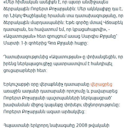
«Մեր հիմնական ասելիքն է, որ այսօր անմիջապես
English
ձերբակալեն Ռոբերտ Քոչարյանին։ Մեր ակնկալիքը դա է,
որ Նիկոլ Փաշինյանը հրաման տա դատախազությանը, որ
Русский
ձերբակալեն մարդասպանին։ Եթե գործը մտավ Վճռաբեկ
դատարան, ես հավատում եմ, որ կբացահայտվի», -
ՀԵՏԵՎԵՔ ՄԵԶ
«Ազատության» հետ զրույցում ասաց Սարգիս Քլոյանը՝
Մարտի 1-ի զոհերից Գոռ Քլոյանի հայրը։
Դատախազությունից «Ազատության»-ը փոխանցեցին, որ
իրենց ներկայացուցիչը պատրաստվում է հանդիպել
«Ազատության» բոլոր կայքերը
ցուցարարների հետ։
Երկուշաբթի օրը վերաքննիչ դատարանը
վերացրեց
առաջին ատյանի դատարանի որոշումը և բավարարեց
Ռոբերտ Քոչարյանի պաշտպանների ներկայացրած՝
խափանման միջոց կալանքը փոխելու միջնորդությունը:
Ռոբերտ Քոչարյանն ազատ արձակվեց։
Հայաստանի երկրորդ նախագահը 2008 թվականի