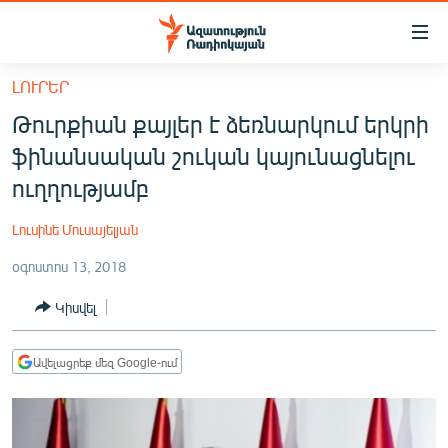
Մատչելիության
հղումներ
Անցնել
ԼՈՒՐԵՐ
հիմնական
ԱԶԱՏՈՒԹՅՈՒՆ TV
Թուրքիան քայլեր է ձեռնարկում երկրի
բովանդակությանը
ՀԱՅԱՍՏԱՆ
Անցնել
ֆինանսական շուկան կայունացնելու
հիմնական
ՔԱՂԱՔԱԿԱՆ
ուղղությամբ
մենյուին
ԸՆՏՐՈՒԹՅՈՒՆՆԵՐ 2026
Որոնում
Լուսինե Մուսայելյան
ԻՐԱՎՈՒՆՔ
օգոստոս 13, 2018
ՀԱՍԱՐԱԿՈՒԹՅՈՒՆ
Կիսվել
ՏՆՏԵՍՈՒԹՅՈՒՆ
ՂԱՐԱԲԱՂ
Ավելացրեք մեզ Google-ում
ՊԱՏԵՐԱԶՄԻ 6 ՇԱԲԱԹՆԵՐԸ
ՏԱՐԱԾԱՇՐՋԱՆ