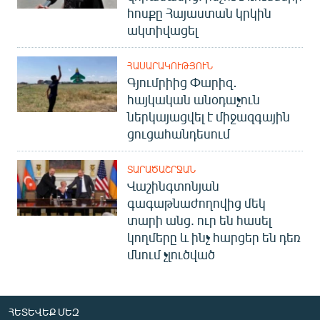
հոսքը Հայաստան կրկին
ակտիվացել
ՀԱՍԱՐԱԿՈՒԹՅՈՒՆ
Գյումրիից Փարիզ․
հայկական անօդաչուն
ներկայացվել է միջազգային
ցուցահանդեսում
ՏԱՐԱԾԱՇՐՋԱՆ
Վաշինգտոնյան
գագաթնաժողովից մեկ
տարի անց. ուր են հասել
կողմերը և ինչ հարցեր են դեռ
մնում չլուծված
ՀԵՏԵՎԵՔ ՄԵԶ