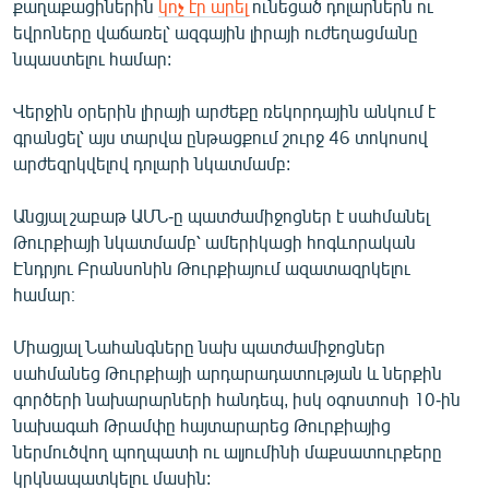
քաղաքացիներին
կոչ էր արել
ունեցած դոլարներն ու
English
եվրոները վաճառել՝ ազգային լիրայի ուժեղացմանը
նպաստելու համար:
Русский
Վերջին օրերին լիրայի արժեքը ռեկորդային անկում է
ՀԵՏԵՎԵՔ ՄԵԶ
գրանցել՝ այս տարվա ընթացքում շուրջ 46 տոկոսով
արժեզրկվելով դոլարի նկատմամբ:
Անցյալ շաբաթ ԱՄՆ-ը պատժամիջոցներ է սահմանել
Թուրքիայի նկատմամբ՝ ամերիկացի հոգևորական
«Ազատության» բոլոր կայքերը
Էնդրյու Բրանսոնին Թուրքիայում ազատազրկելու
համար։
Միացյալ Նահանգները նախ պատժամիջոցներ
սահմանեց Թուրքիայի արդարադատության և ներքին
գործերի նախարարների հանդեպ, իսկ օգոստոսի 10-ին
նախագահ Թրամփը հայտարարեց Թուրքիայից
ներմուծվող պողպատի ու ալյումինի մաքսատուրքերը
կրկնապատկելու մասին: