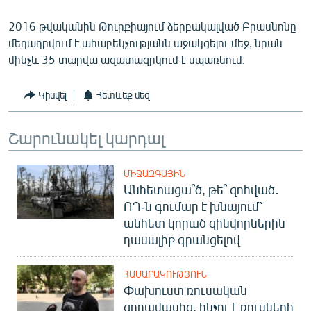
2016 թվականին Թուրքիայում ձերբակալված Բրասնոնը
մեղադրվում է ահաբեկչությանն աջակցելու մեջ, նրան
մինչև 35 տարվա ազատազրկում է սպառնում։
Կիսվել
Հետևեք մեզ
Շարունակել կարդալ
ՄԻՋԱԶԳԱՅԻՆ
Անհետացա՞ծ, թե՞ զոհված․
ՌԴ-ն գումար է խնայում՝
անհետ կորած զինվորներին
դասալիք գրանցելով
ՀԱՍԱՐԱԿՈՒԹՅՈՒՆ
Փախուստ ռուսական
զորամասից. ինչու է ռուսների