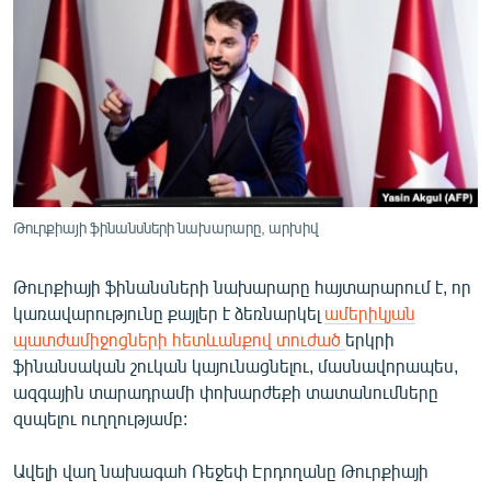
ՄԻՋԱԶԳԱՅԻՆ
ՄՇԱԿՈՒՅԹ
ՍՊՈՐՏ
ՄԵԿՆԱԲԱՆՈՒԹՅՈՒՆ
ՏՏ ԵՒ ԻՆՏԵՐՆԵՏ
ԿՈՐՈՆԱՎԻՐՈՒՍ
Թուրքիայի ֆինանսների նախարարը, արխիվ
ԱՐԽԻՎ
Թուրքիայի ֆինանսների նախարարը հայտարարում է, որ
ՏԵՍԱՆՅՈՒԹԵՐ
կառավարությունը քայլեր է ձեռնարկել
ամերիկյան
ԲԱՆԱՎԵՃ
պատժամիջոցների հետևանքով տուժած
երկրի
ֆինանսական շուկան կայունացնելու, մասնավորապես,
ՁԳՏԵԼՈՎ ԼԱՎԱԳՈՒՅՆԻՆ
ազգային տարադրամի փոխարժեքի տատանումները
ՓՈԴՔԱՍԹ
զսպելու ուղղությամբ:
Ավելի վաղ նախագահ Ռեջեփ Էրդողանը Թուրքիայի
Հայերեն