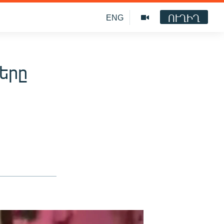
ՈՒՂԻՂ
ENG
երը