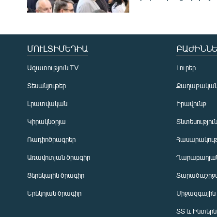
ՄՈՒԼՏԻՄԵԴԻԱ
ԲԱԺԻՆՆԵ
Ազատություն TV
Լուրեր
Տեսանյութեր
Քաղաքակա
Լրատվական
Իրավունք
Կիրակնօրյա
Տնտեսությու
Ռադիոծրագրեր
Հասարակութ
Առավոտյան ծրագիր
Ղարաբաղյան
Ցերեկային ծրագիր
Տարածաշրջ
Հայերեն
Երեկոյան ծրագիր
Միջազգային
English
ՏՏ և Ինտեր