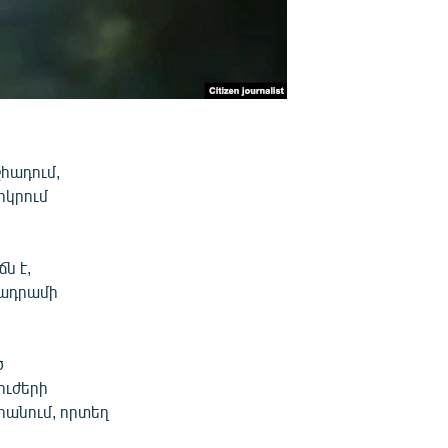
հադում,
րկրում
ն է,
րադրամի
ծ
ուժերի
րանում, որտեղ