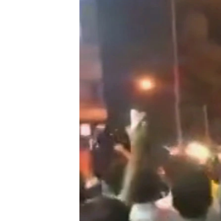
ՄԻՋԱԶԳԱՅԻՆ
ՄՇԱԿՈՒՅԹ
ՍՊՈՐՏ
ՄԵԿՆԱԲԱՆՈՒԹՅՈՒՆ
ՏՏ ԵՒ ԻՆՏԵՐՆԵՏ
ԿՈՐՈՆԱՎԻՐՈՒՍ
ԱՐԽԻՎ
ՏԵՍԱՆՅՈՒԹԵՐ
ԲԱՆԱՎԵՃ
ՁԳՏԵԼՈՎ ԼԱՎԱԳՈՒՅՆԻՆ
ՓՈԴՔԱՍԹ