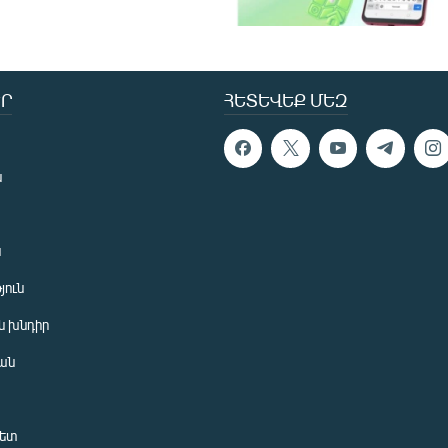
Ր
ՀԵՏԵՎԵՔ ՄԵԶ
ն
ն
յուն
 խնդիր
ան
նետ