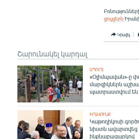
Բռնություններ
ցույցերն
Իրանի
Կիսվել
Շարունակել կարդալ
ՍՊՈՐՏ
«Օլիմպավան»-ը փ
մարզիկներն աշխա
պատրաստվում են 
ԻՐԱՎՈՒՆՔ
Կաթողիկոսի գոր
նիստն ավարտվեց
ինքնաբացարկով