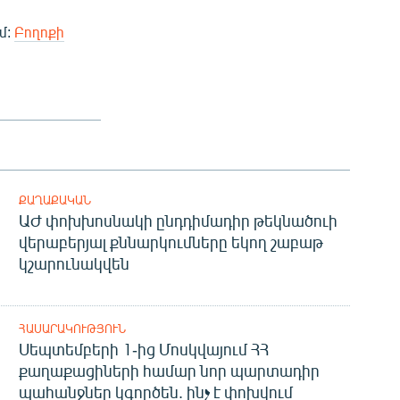
մ:
Բողոքի
ՔԱՂԱՔԱԿԱՆ
ԱԺ փոխխոսնակի ընդդիմադիր թեկնածուի
վերաբերյալ քննարկումները եկող շաբաթ
կշարունակվեն
ՀԱՍԱՐԱԿՈՒԹՅՈՒՆ
Սեպտեմբերի 1-ից Մոսկվայում ՀՀ
քաղաքացիների համար նոր պարտադիր
պահանջներ կգործեն. ինչ է փոխվում