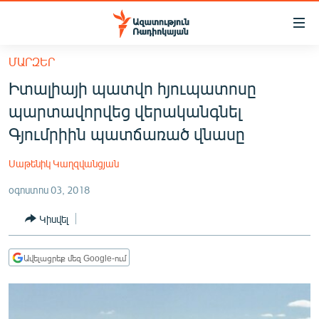
Մատչելիության
հղումներ
Անցնել
ՄԱՐԶԵՐ
հիմնական
ԱԶԱՏՈՒԹՅՈՒՆ TV
Իտալիայի պատվո հյուպատոսը
բովանդակությանը
ՀԱՅԱՍՏԱՆ
Անցնել
պարտավորվեց վերականգնել
հիմնական
ՔԱՂԱՔԱԿԱՆ
Գյումրիին պատճառած վնասը
մենյուին
ԸՆՏՐՈՒԹՅՈՒՆՆԵՐ 2026
Որոնում
Սաթենիկ Կաղզվանցյան
ԻՐԱՎՈՒՆՔ
օգոստոս 03, 2018
ՀԱՍԱՐԱԿՈՒԹՅՈՒՆ
Կիսվել
ՏՆՏԵՍՈՒԹՅՈՒՆ
ՂԱՐԱԲԱՂ
Ավելացրեք մեզ Google-ում
ՊԱՏԵՐԱԶՄԻ 6 ՇԱԲԱԹՆԵՐԸ
ՏԱՐԱԾԱՇՐՋԱՆ