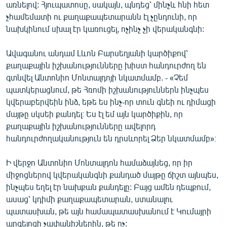
առնելով: Հյուպատոսը, սակայն, պնդեց՝ մինչև հնի հետ
չհամեմատի ու քաղաքապետարանն էլ չընդունի, որ
նախկինում սխալ էր կառուցել, ոչինչ չի վերականգնի:
Ավագանու անդամ Լևոն Բարսեղյանի կարծիքով՝
քաղաքային իշխանությունները խիստ հանդուրժող են
գտնվել Անտոնիո Մոնտալդոյի նկատմամբ. ֊ «Չեմ
պատկերացնում, թե Հռոմի իշխանություններն ինչպես
կվերաբերվեին ինձ, եթե ես ինչ֊որ տուն գնեի ու դիմացի
մայթը սկսեի քանդել։ Ես էլ եմ այն կարծիքին, որ
քաղաքային իշխանությունները ավելորդ
հանդուրժողականություն են դրսևորել Ձեր նկատմամբ»։
Ի վերջո Անտոնիո Մոնտալդոն համաձայնեց, որ իր
միջոցներով կվերականգնի քանդած մայթը ճիշտ այնպես,
ինչպես եղել էր նախքան քանդելը: Բայց ամեն դեպքում,
ասաց՝ կդիմի քաղաքապետարան, ստանալու
պատասխան, թե այն համապատասխանում է Կումայրի
արգելոցի չափանիշներին, թե ոչ: