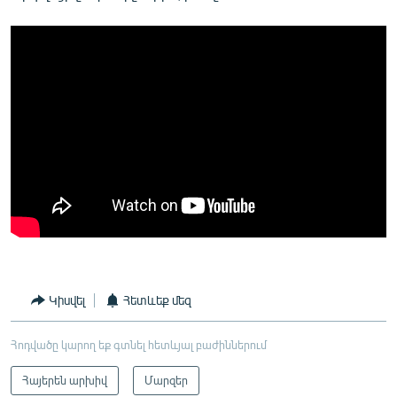
Կիսվել
Հետևեք մեզ
Հոդվածը կարող եք գտնել հետևյալ բաժիններում
Հայերեն արխիվ
Մարզեր