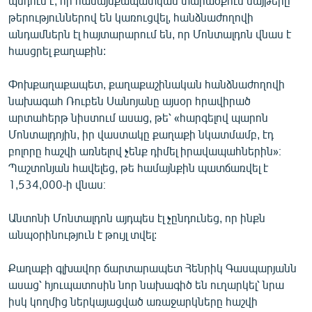
պնդում է, որ համայնքապատկան տարածքում մայթերը
English
թերություններով են կառուցվել, հանձնաժողովի
անդամներն էլ հայտարարում են, որ Մոնտալդոն վնաս է
Русский
հասցրել քաղաքին:
ՀԵՏԵՎԵՔ ՄԵԶ
Փոխքաղաքապետ, քաղաքաշինական հանձնաժողովի
նախագահ Ռուբեն Սանոյանը այսօր հրավիրած
արտահերթ նիստում ասաց, թե՝ «հարգելով պարոն
Մոնտալդոյին, իր վաստակը քաղաքի նկատմամբ, էդ
բոլորը հաշվի առնելով չենք դիմել իրավապահներին»։
Պաշտոնյան հավելեց, թե համայնքին պատճառվել է
«Ազատության» բոլոր կայքերը
1,534,000֊ի վնաս։
Անտոնի Մոնտալդոն այդպես էլ չընդունեց, որ ինքն
անպօրինություն է թույլ տվել:
Քաղաքի գլխավոր ճարտարապետ Հենրիկ Գասպարյանն
ասաց՝ հյուպատոսին նոր նախագիծ են ուղարկել՝ նրա
իսկ կողմից ներկայացված առաջարկները հաշվի