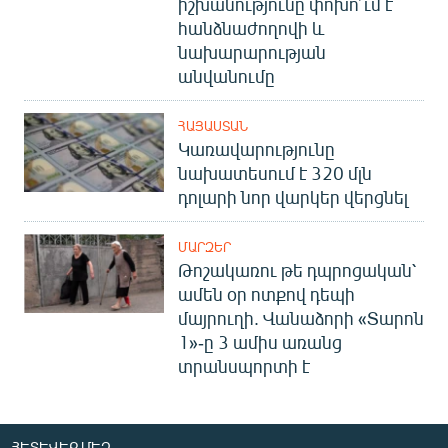
իշխանությունը փոխո՞ւմ է
հանձնաժողովի և
նախարարության
անվանումը
ՀԱՅԱՍՏԱՆ
Կառավարությունը
նախատեսում է 320 մլն
դոլարի նոր վարկեր վերցնել
ՄԱՐԶԵՐ
Թոշակառու թե դպրոցական՝
ամեն օր ոտքով դեպի
մայրուղի. Վանաձորի «Տարոն
1»-ը 3 ամիս առանց
տրանսպորտի է
ՀԵՏԵՎԵՔ ՄԵԶ