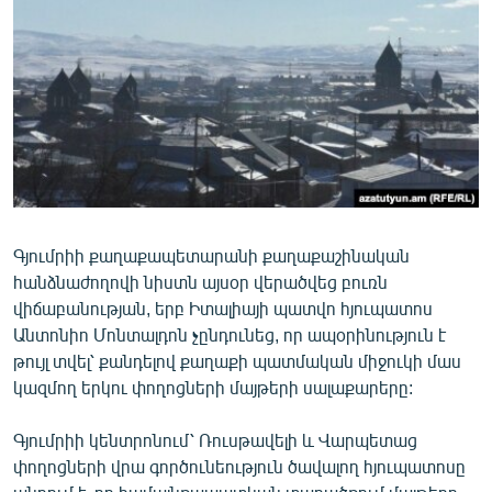
ՄԻՋԱԶԳԱՅԻՆ
ՄՇԱԿՈՒՅԹ
ՍՊՈՐՏ
ՄԵԿՆԱԲԱՆՈՒԹՅՈՒՆ
ՏՏ ԵՒ ԻՆՏԵՐՆԵՏ
ԿՈՐՈՆԱՎԻՐՈՒՍ
Գյումրիի քաղաքապետարանի քաղաքաշինական
ԱՐԽԻՎ
հանձնաժողովի նիստն այսօր վերածվեց բուռն
ՏԵՍԱՆՅՈՒԹԵՐ
վիճաբանության, երբ Իտալիայի պատվո հյուպատոս
Անտոնիո Մոնտալդոն չընդունեց, որ ապօրինություն է
ԲԱՆԱՎԵՃ
թույլ տվել՝ քանդելով քաղաքի պատմական միջուկի մաս
ՁԳՏԵԼՈՎ ԼԱՎԱԳՈՒՅՆԻՆ
կազմող երկու փողոցների մայթերի սալաքարերը:
ՓՈԴՔԱՍԹ
Գյումրիի կենտրոնում՝ Ռուսթավելի և Վարպետաց
փողոցների վրա գործունեություն ծավալող հյուպատոսը
Հայերեն