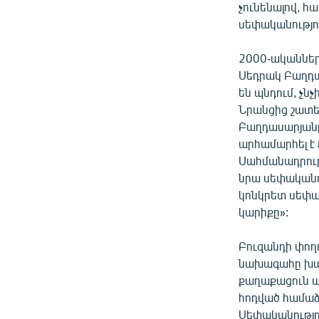
չունենալով, հ
սեփականությո
2000-ականներ
Սեդրակ Բաղդա
են պնդում, չ
Նրանցից շատե
Բաղդասարյանը 
արհամարհել է 
Սահմանադրութ
նրա սեփականու
կոնկրետ սեփակ
կարիքը»:
Բուզանդի փող
նախագահը խախ
քաղաքացուն պ
հոդված համաձա
Սեփականությո