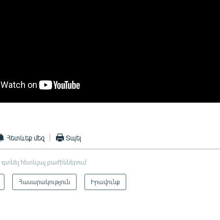
Հետևեք մեզ
Տպել
 գտնել հետևյալ բաժիններում
Հասարակություն
Իրավունք