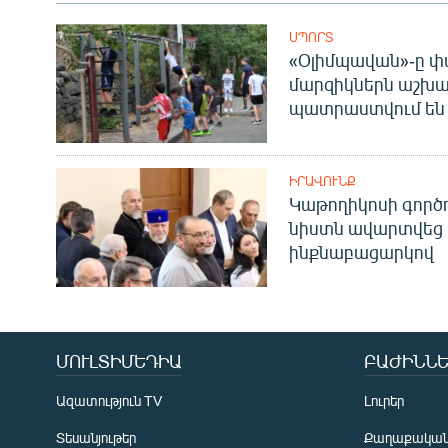
ՍՊՈՐՏ
«Օլիմպավան»-ը փ
մարզիկներն աշխա
պատրաստվում են 
ԻՐԱՎՈՒՆՔ
Կաթողիկոսի գոր
նիստն ավարտվեց
ինքնաբացարկով
ՄՈՒԼՏԻՄԵԴԻԱ
ԲԱԺԻՆՆԵ
Ազատություն TV
Լուրեր
Տեսանյութեր
Քաղաքակա