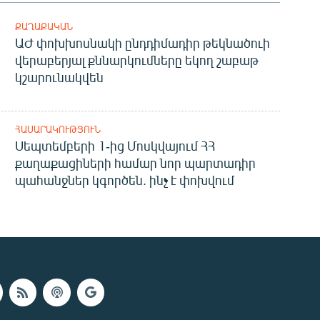
ՔԱՂԱՔԱԿԱՆ
ԱԺ փոխխոսնակի ընդդիմադիր թեկնածուի
վերաբերյալ քննարկումները եկող շաբաթ
կշարունակվեն
ՀԱՍԱՐԱԿՈՒԹՅՈՒՆ
Սեպտեմբերի 1-ից Մոսկվայում ՀՀ
քաղաքացիների համար նոր պարտադիր
պահանջներ կգործեն. ինչ է փոխվում