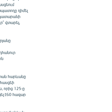
ասցեում
ապատողը դիմել
ի դատարանի
ր՞ վտարել,
րյանը
նդհանուր
ին
 տան հարևանը
 հասցեի
ն, որից 125-ը
ել է60 հազար