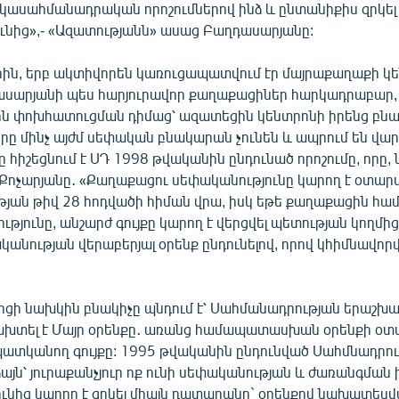
ակասահմանադրական որոշումներով ինձ և ընտանիքիս զրկել 
ւնից»,- «Ազատությանն» ասաց Բաղդասարյանը:
ին, երբ ակտիվորեն կառուցապատվում էր մայրաքաղաքի կե
սարյանի պես հարյուրավոր քաղաքացիներ հարկադրաբար, 
նչին փոխհատուցման դիմաց՝ ազատեցին կենտրոնի իրենց բն
րը մինչ այժմ սեփական բնակարան չունեն և ապրում են վար
հիշեցնում է ՍԴ 1998 թվականին ընդունած որոշումը, որը,
Քոչարյանը․ «Քաղաքացու սեփականությունը կարող է օտարվ
յան թիվ 28 հոդվածի հիման վրա, իսկ եթե քաղաքացին համ
թյունը, անշարժ գույքը կարող է վերցվել պետության կողմից
անության վերաբերյալ օրենք ընդունելով, որով կհիմնավոր
ոցի նախկին բնակիչը պնդում է՝ Սահմանադրության երաշխ
տել է Մայր օրենքը․ առանց համապատասխան օրենքի օտա
ատկանող գույքը: 1995 թվականին ընդունված Սահմնադրու
յն՝ յուրաքանչյուր ոք ունի սեփականության և ժառանգման 
ւնից կարող է զրկել միայն դատարանը` օրենքով նախատեսվ