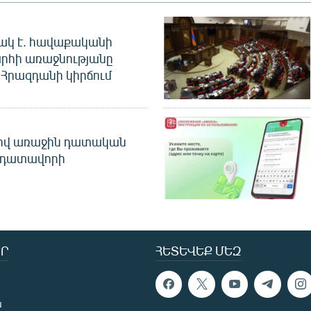
ակ է. հավաքականի
րհի առաջնությանը
Հրազդանի կիրճում
ծով առաջին դատական
 դատավորի
Ր
ՀԵՏԵՎԵՔ ՄԵԶ
ն