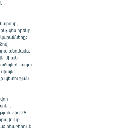
է
նտրոնը,
ինչպես իրենք
ակարանները:
ձով:
 նրա պնդմամբ,
ել միայն
աձայն չէ, ապա
 միայն
վի պետության
ավոր
րել է
թյան թիվ 28
իրավունք:
ած դեպքերում: