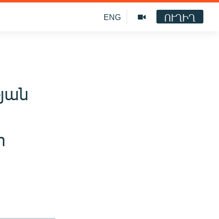
ՈՒՂԻՂ
ENG
յան
ր