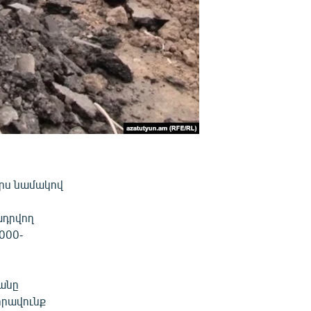
րս նամակով
ադրվող
000-
յանը
իրավունք