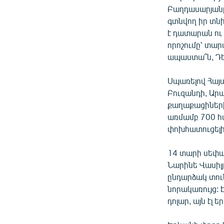
Բաղդասարյանը
գտնվող իր տն
է դատարան ու
որոշումը՝ տար
ապաստա՞ն, Դե
Սպառելով Հայ
Բուզանդի, Արա
քաղաքացիների 
առմամբ 700 հա
փոխհատուցելի
14 տարի սեփա
Նարինե Վասիլյ
ընդարձակ տունը
նորակառույց:
դոլար, այն էլ 