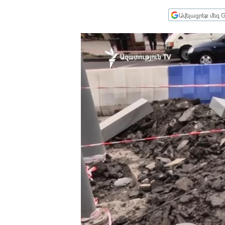
ՄԻՋԱԶԳԱՅԻՆ
Ավելացրեք մեզ G
ՄՇԱԿՈՒՅԹ
ՍՊՈՐՏ
ՄԵԿՆԱԲԱՆՈՒԹՅՈՒՆ
ՏՏ ԵՒ ԻՆՏԵՐՆԵՏ
ԿՈՐՈՆԱՎԻՐՈՒՍ
ԱՐԽԻՎ
ՏԵՍԱՆՅՈՒԹԵՐ
ԲԱՆԱՎԵՃ
ՁԳՏԵԼՈՎ ԼԱՎԱԳՈՒՅՆԻՆ
ՓՈԴՔԱՍԹ