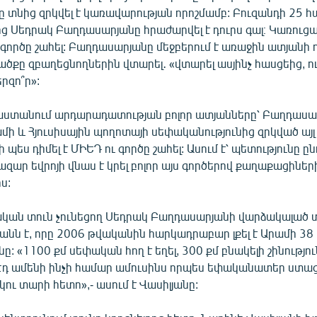
 տնից զրկվել է կառավարության որոշմամբ: Բուզանդի 25 հ
ից Սեդրակ Բաղդասարյանը հրաժարվել է դուրս գալ։ Կառուց
 գործը շահել: Բաղդասարյանը մեջբերում է առաջին ատյան
ածքը զբաղեցնողներին վտարել․ «վտարել ասյինչ հասցեից, ու
րզո՞ր»:
աստանում արդարադատության բոլոր ատյանները՝ Բաղդասա
մի և Հյուսիսային պողոտայի սեփականությունից զրկված այլ
պես դիմել է ՄԻԵԴ ու գործը շահել: Ասում է՝ պետությունը ը
զար եվրոյի վնաս է կրել բոլոր այս գործերով քաղաքացիներ
ս:
կան տուն չունեցող Սեդրակ Բաղդասարյանի վարձակալած
անն է, որը 2006 թվականին հարկադրաբար լքել է Արամի 38
: «1100 քմ սեփական հող է եղել, 300 քմ բնակելի շինությու
 Էդ ամենի ինչի համար ամուսինս որպես եփականատեր ստաց
երկու տարի հետո»,- ասում է Վասիլյանը: