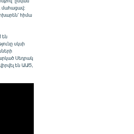
ոսքով՝ ընկան
ւ մահացավ:
փոխարեն՝ հիմա
 են
յունը սկսի
նների
ղարկած Սեդրակ
իրվել են ԱԱԾ,