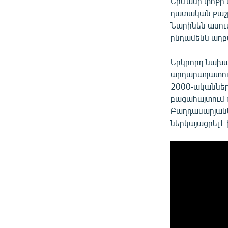
Երևանի փոքր կ
դատական քաշք
Նարինեն ասու
ընդամենն աղբա
Երկրորդ նախա
արդարադատութ
2000-ականներ
բացահայտում 
Բաղդասարյանն
ներկայացրել է