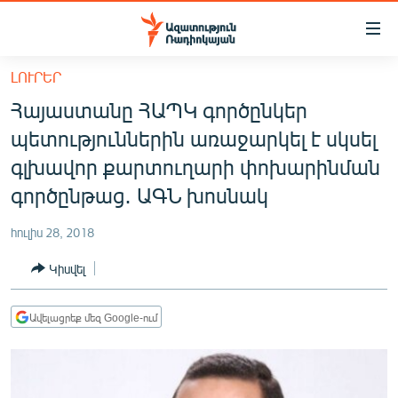
Մատչելիության
հղումներ
Անցնել
ԼՈՒՐԵՐ
հիմնական
ԱԶԱՏՈՒԹՅՈՒՆ TV
Հայաստանը ՀԱՊԿ գործընկեր
բովանդակությանը
ՀԱՅԱՍՏԱՆ
Անցնել
պետություններին առաջարկել է սկսել
հիմնական
ՔԱՂԱՔԱԿԱՆ
գլխավոր քարտուղարի փոխարինման
մենյուին
ԸՆՏՐՈՒԹՅՈՒՆՆԵՐ 2026
գործընթաց․ ԱԳՆ խոսնակ
Որոնում
ԻՐԱՎՈՒՆՔ
հուլիս 28, 2018
ՀԱՍԱՐԱԿՈՒԹՅՈՒՆ
Կիսվել
ՏՆՏԵՍՈՒԹՅՈՒՆ
ՂԱՐԱԲԱՂ
Ավելացրեք մեզ Google-ում
ՊԱՏԵՐԱԶՄԻ 6 ՇԱԲԱԹՆԵՐԸ
ՏԱՐԱԾԱՇՐՋԱՆ