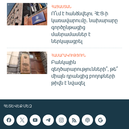
ՀԱՅԱՍՏԱՆ
Ո՞ւմ է հանձնվելու ՀԷՑ-ի
կառավարումը. նախարարը
գործընթացից
մանրամասներ է
ներկայացրել
ՀԱՍԱՐԱԿՈՒԹՅՈՒՆ
Բանկային
զեղծարարությունների՞, թե՞
միայն դրանցից բողոքների
թիվն է նվազել
ՀԵՏԵՎԵՔ ՄԵԶ