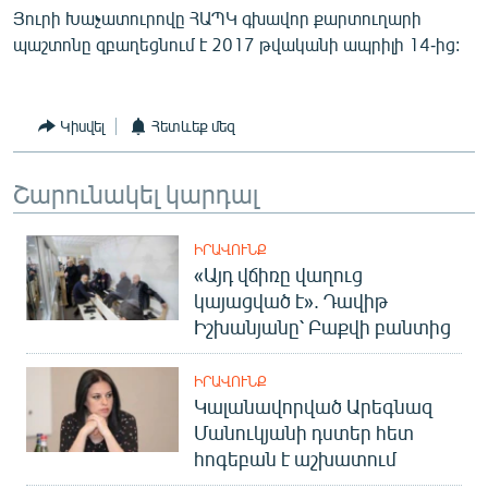
Յուրի Խաչատուրովը ՀԱՊԿ գխավոր քարտուղարի
պաշտոնը զբաղեցնում է 2017 թվականի ապրիլի 14-ից:
Կիսվել
Հետևեք մեզ
Շարունակել կարդալ
ԻՐԱՎՈՒՆՔ
«Այդ վճիռը վաղուց
կայացված է». Դավիթ
Իշխանյանը՝ Բաքվի բանտից
ԻՐԱՎՈՒՆՔ
Կալանավորված Արեգնազ
Մանուկյանի դստեր հետ
հոգեբան է աշխատում