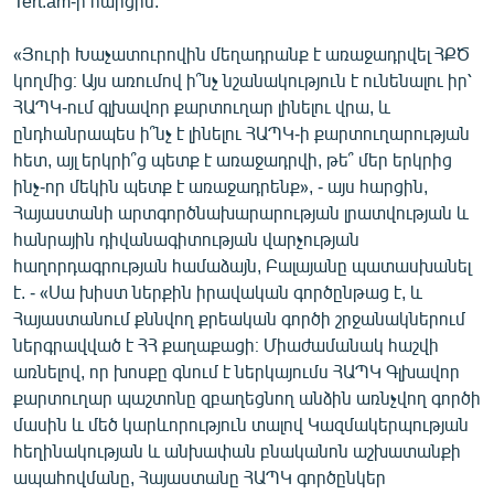
Tert.am-ի հարցին:
English
«Յուրի Խաչատուրովին մեղադրանք է առաջադրվել ՀՔԾ
Русский
կողմից։ Այս առումով ի՞նչ նշանակություն է ունենալու իր՝
ՀԱՊԿ-ում գլխավոր քարտուղար լինելու վրա, և
ՀԵՏԵՎԵՔ ՄԵԶ
ընդհանրապես ի՞նչ է լինելու ՀԱՊԿ-ի քարտուղարության
հետ, այլ երկրի՞ց պետք է առաջադրվի, թե՞ մեր երկրից
ինչ-որ մեկին պետք է առաջադրենք», - այս հարցին,
Հայաստանի արտգործնախարարության լրատվության և
հանրային դիվանագիտության վարչության
հաղորդագրության համաձայն, Բալայանը պատասխանել
«Ազատության» բոլոր կայքերը
է. - «Սա խիստ ներքին իրավական գործընթաց է, և
Հայաստանում քննվող քրեական գործի շրջանակներում
ներգրավված է ՀՀ քաղաքացի։ Միաժամանակ հաշվի
առնելով, որ խոսքը գնում է ներկայումս ՀԱՊԿ Գլխավոր
քարտուղար պաշտոնը զբաղեցնող անձին առնչվող գործի
մասին և մեծ կարևորություն տալով Կազմակերպության
հեղինակության և անխափան բնականոն աշխատանքի
ապահովմանը, Հայաստանը ՀԱՊԿ գործընկեր