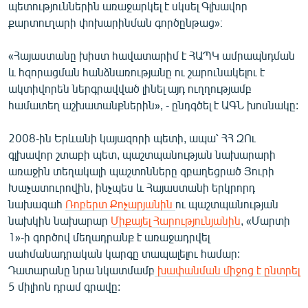
պետություններին առաջարկել է սկսել Գլխավոր
քարտուղարի փոխարինման գործընթաց»։
«Հայաստանը խիստ հավատարիմ է ՀԱՊԿ ամրապնդման
և հզորացման հանձնառությանը ու շարունակելու է
ակտիվորեն ներգրավված լինել այդ ուղղությամբ
համատեղ աշխատանքներին», - ընդգծել է ԱԳՆ խոսնակը:
2008-ին Երևանի կայազորի պետի, ապա՝ ՀՀ ԶՈւ
գլխավոր շտաբի պետ, պաշտպանության նախարարի
առաջին տեղակալի պաշտոնները զբաղեցրած Յուրի
Խաչատուրովին, ինչպես և Հայաստանի երկրորդ
նախագահ
Ռոբերտ Քոչարյանին
ու պաշտպանության
նախկին նախարար
Միքայել Հարությունյանին
, «Մարտի
1»-ի գործով մեղադրանք է առաջադրվել
սահմանադրական կարգը տապալելու համար:
Դատարանը նրա նկատմամբ
խափանման միջոց է ընտրել
5 միլիոն դրամ գրավը: