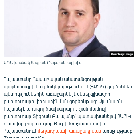
ՄԻՋԱԶԳԱՅԻՆ
ՄՇԱԿՈՒՅԹ
ՍՊՈՐՏ
ՄԵԿՆԱԲԱՆՈՒԹՅՈՒՆ
ՏՏ ԵՒ ԻՆՏԵՐՆԵՏ
ԿՈՐՈՆԱՎԻՐՈՒՍ
ԱԳՆ խոսնակ Տիգրան Բալայան, արխիվ
ԱՐԽԻՎ
Հայաստանը Հավաքական անվտանգության
ՏԵՍԱՆՅՈՒԹԵՐ
պայմանագրի կազմակերպությունում (ՀԱՊԿ) գործընկեր
պետություններին առաջարկել է սկսել գլխավոր
ԲԱՆԱՎԵՃ
քարտուղարի փոխարինման գործընթաց։ Այս մասին
ՁԳՏԵԼՈՎ ԼԱՎԱԳՈՒՅՆԻՆ
հայտնել է արտգործնախարարության մամուլի
քարտուղար Տիգրան Բալայանը՝ պատասխանելով ՀԱՊԿ
ՓՈԴՔԱՍԹ
գլխավոր քարտուղար Յուրի Խաչատուրովին
Հայաստանում
մեղադրանքի առաջադրման
առնչությամբ
Հայերեն