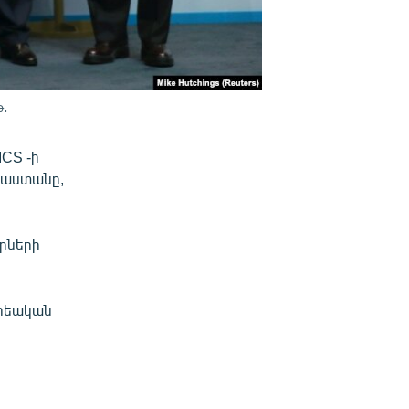
թ․
CS -ի
կաստանը,
կրների
որեական