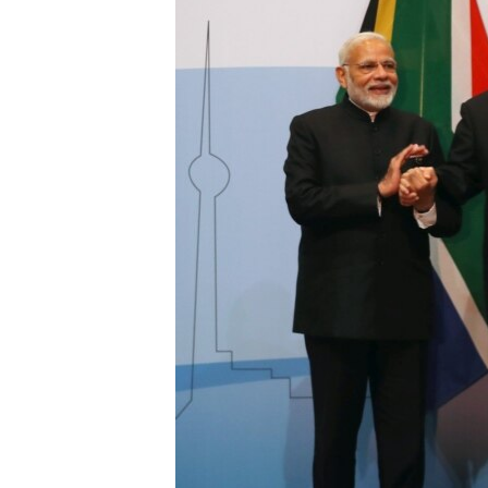
ՄԻՋԱԶԳԱՅԻՆ
ՄՇԱԿՈՒՅԹ
ՍՊՈՐՏ
ՄԵԿՆԱԲԱՆՈՒԹՅՈՒՆ
ՏՏ ԵՒ ԻՆՏԵՐՆԵՏ
ԿՈՐՈՆԱՎԻՐՈՒՍ
ԱՐԽԻՎ
ՏԵՍԱՆՅՈՒԹԵՐ
ԲԱՆԱՎԵՃ
ՁԳՏԵԼՈՎ ԼԱՎԱԳՈՒՅՆԻՆ
ՓՈԴՔԱՍԹ