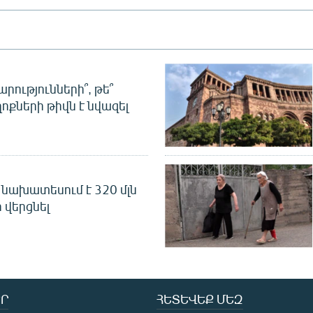
րությունների՞, թե՞
ոքների թիվն է նվազել
նախատեսում է 320 մլն
 վերցնել
Ր
ՀԵՏԵՎԵՔ ՄԵԶ