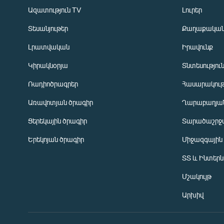
Ազատություն TV
Լուրեր
Տեսանյութեր
Քաղաքակա
Լրատվական
Իրավունք
Կիրակնօրյա
Տնտեսությու
Ռադիոծրագրեր
Հասարակութ
Առավոտյան ծրագիր
Ղարաբաղյան
Ցերեկային ծրագիր
Տարածաշրջ
Հայերեն
Երեկոյան ծրագիր
Միջազգային
English
ՏՏ և Ինտեր
Русский
Մշակույթ
ՀԵՏԵՎԵՔ ՄԵԶ
Արխիվ