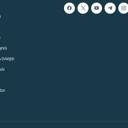
ն
ն
յուն
 խնդիր
ան
նետ