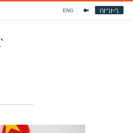
ՈՒՂԻՂ
ENG
՝