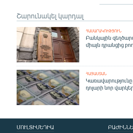
Շարունակել կարդալ
ՀԱՍԱՐԱԿՈՒԹՅՈՒՆ
Բանկային զեղծարա
միայն դրանցից բող
ՀԱՅԱՍՏԱՆ
Կառավարությունը 
դոլարի նոր վարկեր
ՄՈՒԼՏԻՄԵԴԻԱ
ԲԱԺԻՆՆԵ