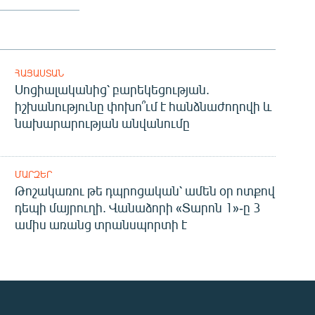
ՀԱՅԱՍՏԱՆ
Սոցիալականից՝ բարեկեցության.
իշխանությունը փոխո՞ւմ է հանձնաժողովի և
նախարարության անվանումը
ՄԱՐԶԵՐ
Թոշակառու թե դպրոցական՝ ամեն օր ոտքով
դեպի մայրուղի. Վանաձորի «Տարոն 1»-ը 3
ամիս առանց տրանսպորտի է