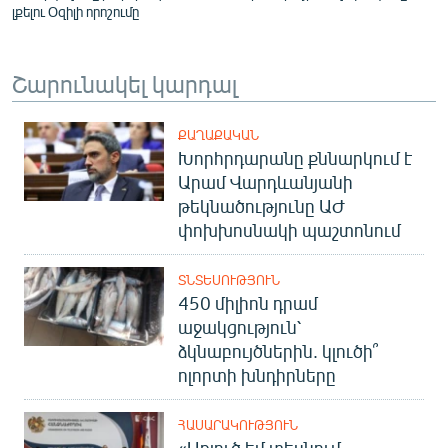
լքելու Օզիլի որոշումը
Շարունակել կարդալ
ՔԱՂԱՔԱԿԱՆ
Խորհրդարանը քննարկում է
Արամ Վարդևանյանի
թեկնածությունը ԱԺ
փոխխոսնակի պաշտոնում
ՏՆՏԵՍՈՒԹՅՈՒՆ
450 միլիոն դրամ
աջակցություն՝
ձկնաբույծներին. կլուծի՞
ոլորտի խնդիրները
ՀԱՍԱՐԱԿՈՒԹՅՈՒՆ
«Առյուծ եմ տեսնում,