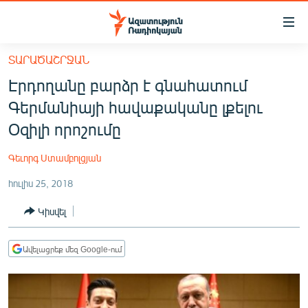
Մատչելիության
հղումներ
Անցնել
ՏԱՐԱԾԱՇՐՋԱՆ
հիմնական
ԱԶԱՏՈՒԹՅՈՒՆ TV
Էրդողանը բարձր է գնահատում
բովանդակությանը
ՀԱՅԱՍՏԱՆ
Անցնել
Գերմանիայի հավաքականը լքելու
հիմնական
ՔԱՂԱՔԱԿԱՆ
Օզիլի որոշումը
մենյուին
ԸՆՏՐՈՒԹՅՈՒՆՆԵՐ 2026
Որոնում
Գեւորգ Ստամբոլցյան
ԻՐԱՎՈՒՆՔ
հուլիս 25, 2018
ՀԱՍԱՐԱԿՈՒԹՅՈՒՆ
Կիսվել
ՏՆՏԵՍՈՒԹՅՈՒՆ
ՂԱՐԱԲԱՂ
Ավելացրեք մեզ Google-ում
ՊԱՏԵՐԱԶՄԻ 6 ՇԱԲԱԹՆԵՐԸ
ՏԱՐԱԾԱՇՐՋԱՆ