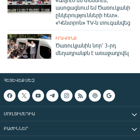
ասոցացնում եմ Ծառուկյանի
ընկերությունների հետ».
«Կենտրոն» TV-ն տուգանվեց
ԻՐԱՎՈՒՆՔ
Ծառուկյանին նոր՝ 3-րդ
մեղադրանքն է առաջադրվել
ՀԵՏԵՎԵՔ ՄԵԶ
ՄՈՒԼՏԻՄԵԴԻԱ
ԲԱԺԻՆՆԵՐ