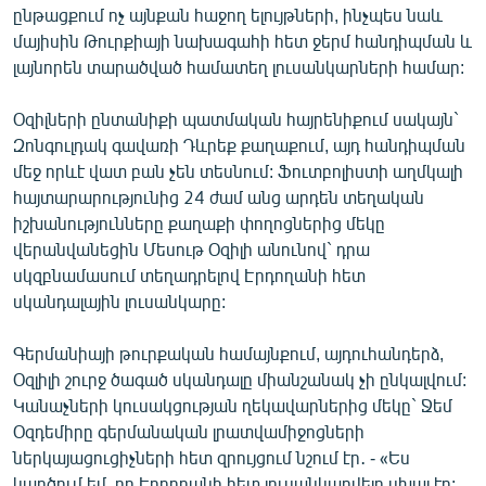
ընթացքում ոչ այնքան հաջող ելույթների, ինչպես նաև
մայիսին Թուրքիայի նախագահի հետ ջերմ հանդիպման և
լայնորեն տարածված համատեղ լուսանկարների համար:
Օզիլների ընտանիքի պատմական հայրենիքում սակայն`
Զոնգուլդակ գավառի Դևրեք քաղաքում, այդ հանդիպման
մեջ որևէ վատ բան չեն տեսնում: Ֆուտբոլիստի աղմկալի
հայտարարությունից 24 ժամ անց արդեն տեղական
իշխանությունները քաղաքի փողոցներից մեկը
վերանվանեցին Մեսութ Օզիլի անունով` դրա
սկզբնամասում տեղադրելով Էրդողանի հետ
սկանդալային լուսանկարը:
Գերմանիայի թուրքական համայնքում, այդուհանդերձ,
Օզլիլի շուրջ ծագած սկանդալը միանշանակ չի ընկալվում:
Կանաչների կուսակցության ղեկավարներից մեկը` Ջեմ
Օզդեմիրը գերմանական լրատվամիջոցների
ներկայացուցիչների հետ զրույցում նշում էր․ - «Ես
կարծում եմ, որ Էրդողանի հետ լուսանկարվելը սխալ էր: