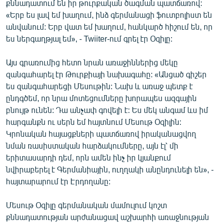
քննադատում են իր թուրքական ծագման պատճառով:
English
«Երբ ես լավ եմ խաղում, ինձ գերմանացի ֆուտբոլիստ են
անվանում: Երբ վատ եմ խաղում, հանկարծ հիշում են, որ
Русский
ես ներգաղթյալ եմ», - Twiiter-ում գրել էր Օզիլը:
ՀԵՏԵՎԵՔ ՄԵԶ
Այս գրառումից հետո նրան առաջիններից մեկը
զանգահարել էր Թուրքիայի նախագահը: «Անցած գիշեր
ես զանգահարեցի Մեսութին: Նախ և առաջ պետք է
ընդգծեմ, որ նրա մոտեցումները խորապես ազգային
բնույթ ունեն: Դա անչափ գովելի է: Ես մեկ անգամ ևս իմ
«Ազատության» բոլոր կայքերը
հարգանքն ու սերն եմ հայտնում Մեսութ Օզիլին:
Կրոնական հայացքների պատճառով իրականացվող
նման ռասիստական հարձակումները, այն էլ՝ մի
երիտասարդի դեմ, որն ամեն ինչ իր կյանքում
նվիրաբերել է Գերմանիային, ուղղակի անընդունելի են», -
հայտարարում էր Էրդողանը:
Մեսութ Օզիլը գերմանական մամուլում կոշտ
քննադատության արժանացավ աշխարհի առաջնության