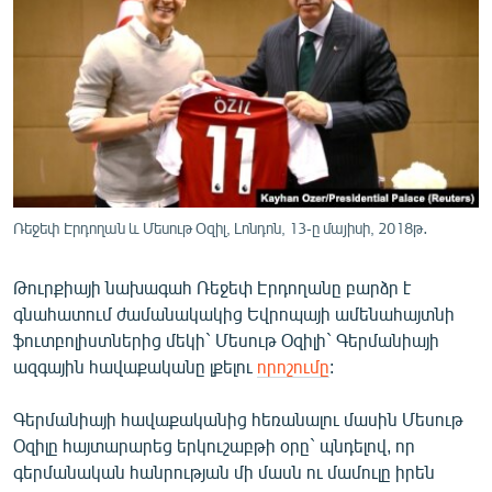
ՄԻՋԱԶԳԱՅԻՆ
ՄՇԱԿՈՒՅԹ
ՍՊՈՐՏ
ՄԵԿՆԱԲԱՆՈՒԹՅՈՒՆ
ՏՏ ԵՒ ԻՆՏԵՐՆԵՏ
ԿՈՐՈՆԱՎԻՐՈՒՍ
Ռեջեփ Էրդողան և Մեսութ Օզիլ, Լոնդոն, 13-ը մայիսի, 2018թ․
ԱՐԽԻՎ
Թուրքիայի նախագահ Ռեջեփ Էրդողանը բարձր է
ՏԵՍԱՆՅՈՒԹԵՐ
գնահատում ժամանակակից Եվրոպայի ամենահայտնի
ԲԱՆԱՎԵՃ
ֆուտբոլիստներից մեկի` Մեսութ Օզիլի` Գերմանիայի
ազգային հավաքականը լքելու
որոշումը
:
ՁԳՏԵԼՈՎ ԼԱՎԱԳՈՒՅՆԻՆ
ՓՈԴՔԱՍԹ
Գերմանիայի հավաքականից հեռանալու մասին Մեսութ
Օզիլը հայտարարեց երկուշաբթի օրը` պնդելով, որ
գերմանական հանրության մի մասն ու մամուլը իրեն
Հայերեն