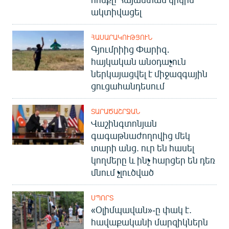
ակտիվացել
ՀԱՍԱՐԱԿՈՒԹՅՈՒՆ
Գյումրիից Փարիզ․
հայկական անօդաչուն
ներկայացվել է միջազգային
ցուցահանդեսում
ՏԱՐԱԾԱՇՐՋԱՆ
Վաշինգտոնյան
գագաթնաժողովից մեկ
տարի անց. ուր են հասել
կողմերը և ինչ հարցեր են դեռ
մնում չլուծված
ՍՊՈՐՏ
«Օլիմպավան»-ը փակ է.
հավաքականի մարզիկներն