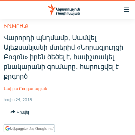
Մատչելիության
հղումներ
Անցնել
ԻՐԱՎՈՒՆՔ
հիմնական
ԱԶԱՏՈՒԹՅՈՒՆ TV
Վարորդի պնդմամբ, Սամվել
բովանդակությանը
ՀԱՅԱՍՏԱՆ
Անցնել
Ալեքսանյանի մտերիմ «Նորագյուղցի
հիմնական
ՔԱՂԱՔԱԿԱՆ
Բոգոն» իրեն ծեծել է, հափշտակել
մենյուին
ԸՆՏՐՈՒԹՅՈՒՆՆԵՐ 2026
բնակարանի գումարը․ հարուցվել է
Որոնում
քրգործ
ԻՐԱՎՈՒՆՔ
ՀԱՍԱՐԱԿՈՒԹՅՈՒՆ
Նաիրա Բուլղադարյան
ՏՆՏԵՍՈՒԹՅՈՒՆ
հուլիս 24, 2018
ՂԱՐԱԲԱՂ
Կիսվել
ՊԱՏԵՐԱԶՄԻ 6 ՇԱԲԱԹՆԵՐԸ
ՏԱՐԱԾԱՇՐՋԱՆ
Ավելացրեք մեզ Google-ում