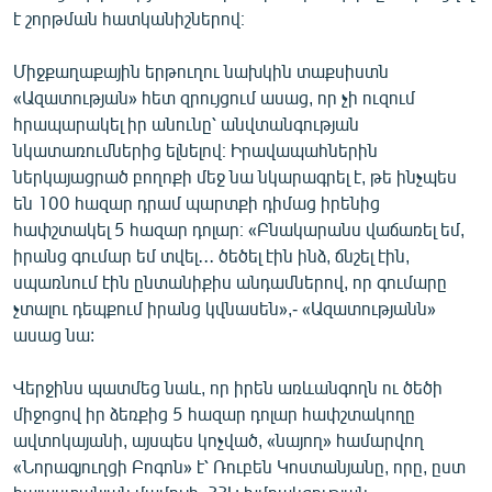
է շորթման հատկանիշներով։
English
Русский
Միջքաղաքային երթուղու նախկին տաքսիստն
«Ազատության» հետ զրույցում ասաց, որ չի ուզում
ՀԵՏԵՎԵՔ ՄԵԶ
հրապարակել իր անունը՝ անվտանգության
նկատառումներից ելնելով։ Իրավապահներին
ներկայացրած բողոքի մեջ նա նկարագրել է, թե ինչպես
են 100 հազար դրամ պարտքի դիմաց իրենից
հափշտակել 5 հազար դոլար։ «Բնակարանս վաճառել եմ,
իրանց գումար եմ տվել․․․ ծեծել էին ինձ, ճնշել էին,
«Ազատության» բոլոր կայքերը
սպառնում էին ընտանիքիս անդամներով, որ գումարը
չտալու դեպքում իրանց կվնասեն»,- «Ազատությանն»
ասաց նա:
Վերջինս պատմեց նաև, որ իրեն առևանգողն ու ծեծի
միջոցով իր ձեռքից 5 հազար դոլար հափշտակողը
ավտոկայանի, այսպես կոչված, «նայող» համարվող
«Նորագյուղցի Բոգոն» է՝ Ռուբեն Կոստանյանը, որը, ըստ