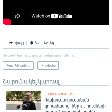
Կիսվել
Հետևեք մեզ
Հոդվածը կարող եք գտնել հետևյալ բաժիններում
Հայերեն արխիվ
Իրավունք
Շարունակել կարդալ
ՀԱՍԱՐԱԿՈՒԹՅՈՒՆ
Փախուստ ռուսական
զորամասից. ինչու է ռուսների
հոսքը Հայաստան կրկին