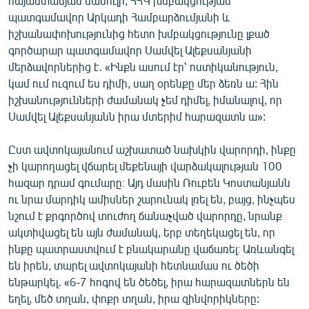
հայաստանյան մամուլի, ՀՀԿ խմբակցության
պատգամավոր Արկադի Համբարձումյանի և
իշխանափոխությունից հետո խմբակցությունը լքած
գործարար պատգամավոր Սամվել Ալեքսանյանի
մերձավորներից է․ «Ինքն ասում էր՝ ոստիկանություն,
կամ ում ուզում ես դիմի, սաղ օրենքը մեր ձեռն ա: Հին
իշխանությունների ժամանակ չեմ դիմել, իմանալով, որ
Սամվել Ալեքսանյանն իրա մտերիմ հարազատն ա»:
Ըստ ավտոկայանում աշխատած նախկին վարորդի, ինքը
չի կարողացել վճարել մեքենայի վարձակալության 100
հազար դրամ գումարը։ Այդ մասին Ռուբեն Կոստանյանն
ու նրա մարդիկ ամիսներ շարունակ լռել են, բայց, ինչպես
նշում է քրգործով տուժող ճանաչված վարորդը, նրանք
ակտիվացել են այն ժամանակ, երբ տեղեկացել են, որ
ինքը պատրաստվում է բնակարանը վաճառել։ Առևանգել
են իրեն, տարել ավտոկայանի հետնամաս ու ծեծի
ենթարկել․ «6-7 հոգով են ծեծել, իրա հարազատներն են
եղել, մեծ տղան, փոքր տղան, իրա զինվորիկները: