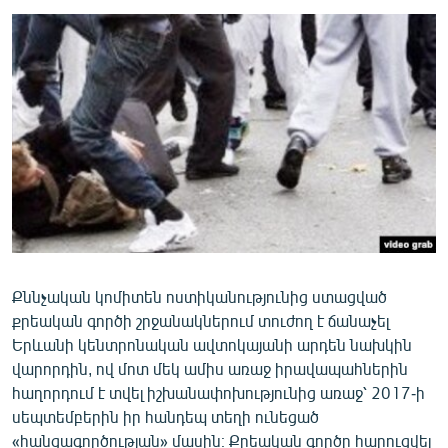
ՄԻՋԱԶԳԱՅԻՆ
ՄՇԱԿՈՒՅԹ
ՍՊՈՐՏ
ՄԵԿՆԱԲԱՆՈՒԹՅՈՒՆ
ՏՏ ԵՒ ԻՆՏԵՐՆԵՏ
ԿՈՐՈՆԱՎԻՐՈՒՍ
ԱՐԽԻՎ
ՏԵՍԱՆՅՈՒԹԵՐ
Քննչական կոմիտեն ոստիկանությունից ստացված
ԲԱՆԱՎԵՃ
քրեական գործի շրջանակներում տուժող է ճանաչել
ՁԳՏԵԼՈՎ ԼԱՎԱԳՈՒՅՆԻՆ
Երևանի կենտրոնական ավտոկայանի արդեն նախկին
վարորդին, ով մոտ մեկ ամիս առաջ իրավապահներին
ՓՈԴՔԱՍԹ
հաղորդում է տվել իշխանափոխությունից առաջ՝ 2017-ի
սեպտեմբերին իր հանդեպ տեղի ունեցած
Հայերեն
«հանցագործության» մասին։ Քրեական գործը հարուցվել