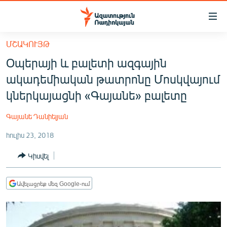
Մատչելիության
հղումներ
Անցնել
ՄՇԱԿՈՒՅԹ
հիմնական
ԱԶԱՏՈՒԹՅՈՒՆ TV
Օպերայի և բալետի ազգային
բովանդակությանը
ՀԱՅԱՍՏԱՆ
Անցնել
ակադեմիական թատրոնը Մոսկվայում
հիմնական
ՔԱՂԱՔԱԿԱՆ
կներկայացնի «Գայանե» բալետը
մենյուին
ԸՆՏՐՈՒԹՅՈՒՆՆԵՐ 2026
Որոնում
Գայանե Դանիելյան
ԻՐԱՎՈՒՆՔ
հուլիս 23, 2018
ՀԱՍԱՐԱԿՈՒԹՅՈՒՆ
Կիսվել
ՏՆՏԵՍՈՒԹՅՈՒՆ
ՂԱՐԱԲԱՂ
Ավելացրեք մեզ Google-ում
ՊԱՏԵՐԱԶՄԻ 6 ՇԱԲԱԹՆԵՐԸ
ՏԱՐԱԾԱՇՐՋԱՆ