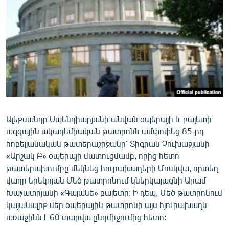
ՄԻՋԱԶԳԱՅԻՆ
ՄՇԱԿՈՒՅԹ
ՍՊՈՐՏ
ՄԵԿՆԱԲԱՆՈՒԹՅՈՒՆ
ՏՏ ԵՒ ԻՆՏԵՐՆԵՏ
ԿՈՐՈՆԱՎԻՐՈՒՍ
Ալեքսանդր Սպենդիարյանի անվան օպերայի և բալետի
ԱՐԽԻՎ
ազգային ակադեմիական թատրոնն ամփոփեց 85-րդ
ՏԵՍԱՆՅՈՒԹԵՐ
հոբելյանական թատերաշրջանը՝ Տիգրան Չուխաջյանի
«Արշակ Բ» օպերայի մատուցմամբ, որից հետո
ԲԱՆԱՎԵՃ
թատերախումբը մեկնեց հուրախաղերի Մոսկվա, որտեղ
ՁԳՏԵԼՈՎ ԼԱՎԱԳՈՒՅՆԻՆ
վաղը երեկոյան Մեծ թատրոնում կներկայացնի Արամ
Խաչատրյանի «Գայանե» բալետը: Ի դեպ, Մեծ թատրոնում
ՓՈԴՔԱՍԹ
կայանալիք մեր օպերային թատրոնի այս հյուրախաղն
առաջինն է 60 տարվա ընդմիջումից հետո:
Հայերեն