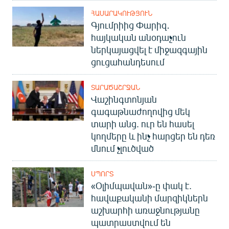
ՀԱՍԱՐԱԿՈՒԹՅՈՒՆ
Գյումրիից Փարիզ․
հայկական անօդաչուն
ներկայացվել է միջազգային
ցուցահանդեսում
ՏԱՐԱԾԱՇՐՋԱՆ
Վաշինգտոնյան
գագաթնաժողովից մեկ
տարի անց. ուր են հասել
կողմերը և ինչ հարցեր են դեռ
մնում չլուծված
ՍՊՈՐՏ
«Օլիմպավան»-ը փակ է.
հավաքականի մարզիկներն
աշխարհի առաջնությանը
պատրաստվում են