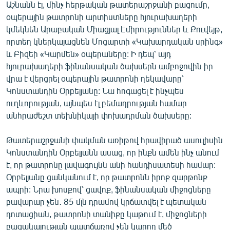
Աշնանն էլ, մինչ հերթական թատերաշրջանի բացումը,
օպերային թատրոնի արտիստները հյուրախաղերի
կմեկնեն Արաբական Միացյալ Էմիրություններ և Քուվեյթ,
որտեղ կներկայացնեն Մոցարտի «Կախարդական սրինգ»
և Բիզեի «Կարմեն» օպերաները: Ի դեպ՝ այդ
հյուրախաղերի ֆինանսական ծախսերն ամբոջովին իր
վրա է վերցրել օպերային թատրոնի ղեկավարը՝
Կոնստանդին Օրբելյանը: Նա հոգացել է ինչպես
ուղևորության, այնպես էլ բեմադրության համար
անհրաժեշտ տեխնիկայի փոխադրման ծախսերը:
Թատերաշրջանի փակման առիթով հրավիրած ասուլիսին
Կոնստանդին Օրբելյանն ասաց, որ ինքն ամեն ինչ անում
է, որ թատրոնը լավագույնն անի հանդիսատեսի համար:
Օրբելյանը ցանկանում է, որ թատրոնն իրոք զարթոնք
ապրի: Նրա խոսքով՝ ցավոք, ֆինանսական միջոցները
բավարար չեն․ 85 մլն դրամով կրճատվել է պետական
դոտացիան, թատրոնի տանիքը կաթում է, միջոցների
բացակայության պատճառով չեն կարող մեծ