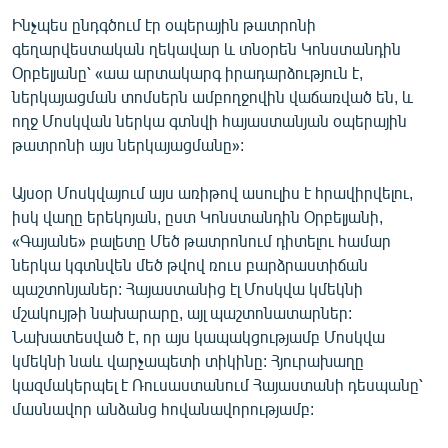
English
Ինչպես ընդգծում էր օպերային թատրոնի
գեղարվեստական ղեկավար և տնօրեն Կոնստանդին
Русский
Օրբելյանը՝ «աա արտակարգ իրադարձություն է,
ներկայացման տոմսերն ամբողջովին վաճառված են, և
ՀԵՏԵՎԵՔ ՄԵԶ
ողջ Մոսկվան ներկա գտնվի հայաստանյան օպերային
թատրոնի այս ներկայացմանը»:
Այսօր Մոսկվայում այս առիթով ասուլիս է հրավիրվելու,
իսկ վաղը երեկոյան, ըստ Կոնստանդին Օրբելյանի,
«Գայանե» բալետը Մեծ թատրոնում դիտելու համար
«Ազատության» բոլոր կայքերը
ներկա կգտնվեն մեծ թվով ռուս բարձրաստիճան
պաշտոնյաներ: Հայաստանից էլ Մոսկվա կմեկնի
մշակույթի նախարարը, այլ պաշտոնատարներ:
Նախատեսված է, որ այս կապակցությամբ Մոսկվա
կմեկնի նաև վարչապետի տիկինը: Հյուրախաղը
կազմակերպել է Ռուսաստանում Հայաստանի դեսպանը՝
մասնավոր անձանց հովանավորությամբ: