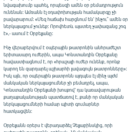
նվագախումբ պահել, որպեսզի ամեն օր բեմադրություն
ունենան: Ամռանն էլ օդափոխության համակարգը չի
բավարարում: «Մեզ հաճախ հարցնում են՝ ինչու՞ ամեն օր
ներկայացում չունեք: Որովհետև այստեղ չափազանց շոգ
է»,- ասում է Օրբելյանը:
Ինչ վերաբերվում է օպերային թատրոնին անհրաժեշտ
երիտասարդ ուժերին, ապա Կոնստանդին Օրբելյանը
հավաստիացնում է, որ «հրաշալի ուժեր ունենք, որոնք
կարող են զարդարել աշխարհի լավագույն թատրոնները»:
Իսկ այն, որ օպերային թատրոնն այդպես էլ մինչ այժմ
մանկական ներկայացումներ չի բեմադրել, ապա,
Կոնստանդին Օրբելյանի խոսքով՝ դա կառավարութան
քաղաքականության պատճառով է, քանի որ մանկական
ներկայացումների համար պիտի գումարներ
հատկացվեն:
Օրբելյանն օրերս է վերադարձել Չելյաբինսկից, որի