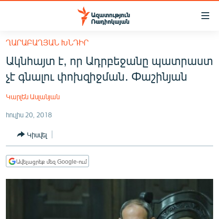
Մատչելիության
հղումներ
Անցնել
ՂԱՐԱԲԱՂՅԱՆ ԽՆԴԻՐ
հիմնական
ԱԶԱՏՈՒԹՅՈՒՆ TV
Ակնհայտ է, որ Ադրբեջանը պատրաստ
բովանդակությանը
ՀԱՅԱՍՏԱՆ
Անցնել
չէ գնալու փոխզիջման․ Փաշինյան
հիմնական
ՔԱՂԱՔԱԿԱՆ
մենյուին
Կարլեն Ասլանյան
ԸՆՏՐՈՒԹՅՈՒՆՆԵՐ 2026
Որոնում
հուլիս 20, 2018
ԻՐԱՎՈՒՆՔ
Կիսվել
ՀԱՍԱՐԱԿՈՒԹՅՈՒՆ
ՏՆՏԵՍՈՒԹՅՈՒՆ
Ավելացրեք մեզ Google-ում
ՂԱՐԱԲԱՂ
ՊԱՏԵՐԱԶՄԻ 6 ՇԱԲԱԹՆԵՐԸ
ՏԱՐԱԾԱՇՐՋԱՆ