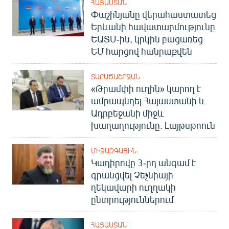
ՀԱՅԱՍՏԱՆ
Փաշինյանը վերահաստատեց
Երևանի հավատարմությունը
ԵԱՏՄ-ին, կրկին բացառեց
ԵՄ հարցով հանրաքվեն
ՏԱՐԱԾԱՇՐՋԱՆ
«Թրամփի ուղին» կարող է
ամրապնդել Հայաստանի և
Ադրբեջանի միջև
խաղաղությունը. Լայթսթոուն
ՄԻՋԱԶԳԱՅԻՆ
Կադիրովը 3-րդ անգամ է
գրանցվել Չեչնիայի
ղեկավարի ուղղակի
ընտրություններում
ՀԱՅԱՍՏԱՆ