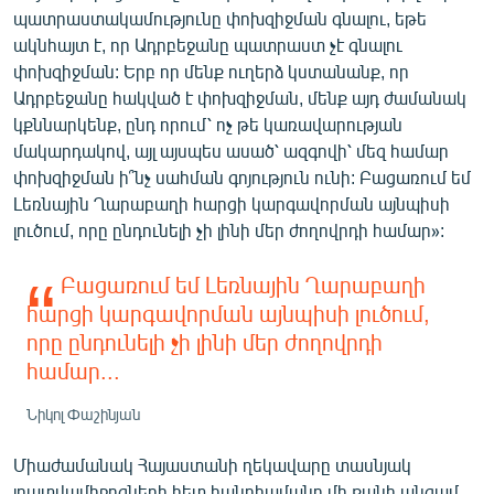
պատրաստակամությունը փոխզիջման գնալու, եթե
English
ակնհայտ է, որ Ադրբեջանը պատրաստ չէ գնալու
Русский
փոխզիջման: Երբ որ մենք ուղերձ կստանանք, որ
Ադրբեջանը հակված է փոխզիջման, մենք այդ ժամանակ
ՀԵՏԵՎԵՔ ՄԵԶ
կքննարկենք, ընդ որում՝ ոչ թե կառավարության
մակարդակով, այլ այսպես ասած՝ ազգովի՝ մեզ համար
փոխզիջման ի՞նչ սահման գոյություն ունի: Բացառում եմ
Լեռնային Ղարաբաղի հարցի կարգավորման այնպիսի
լուծում, որը ընդունելի չի լինի մեր ժողովրդի համար»:
«Ազատության» բոլոր կայքերը
Բացառում եմ Լեռնային Ղարաբաղի
հարցի կարգավորման այնպիսի լուծում,
որը ընդունելի չի լինի մեր ժողովրդի
համար...
Նիկոլ Փաշինյան
Միաժամանակ Հայաստանի ղեկավարը տասնյակ
լրատվամիջոցների հետ հանդիպմանը մի քանի անգամ