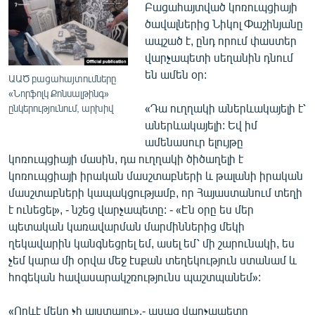
Բացահայտված կոռուպցիայի
ծավալներից Նիկոլ Փաշինյանը
ապշած է, ընդ որում փաստեր
վարչապետի սեղանին դնում
են ամեն օր:
ԱԱԾ բացահայտումները
«Նորֆոլկ Քոնսալթինգ»
«Դա ուղղակի աներևակայելի է՝
ընկերությունում, արխիվ
աներևակայելի: Եվ իմ
ամենասուր ելույթը
կոռուպցիայի մասին, դա ուղղակի ծիծաղելի է
կոռուպցիայի իրական մասշտաբների և թալանի իրական
մասշտաբների կապակցությամբ, որ Հայաստանում տեղի
է ունեցել», - նշեց վարչապետը: - «Էն օրը ես մեր
պետական կառավարման մարմիններից մեկի
ղեկավարին կանգնեցրել եմ, ասել եմ՝ մի շարունակի, ես
չեմ կարա մի օրվա մեջ էսքան տեղեկություն ստանամ և
հոգեկան հավասարակշռությունս պաշտպանեմ»:
«Որևէ մեկը չի պլստալու»,- ասաց վարչապետը