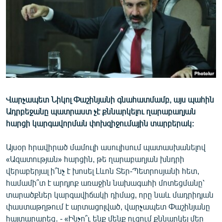
ՄԻՋԱԶԳԱՅԻՆ
ՄՇԱԿՈՒՅԹ
ՍՊՈՐՏ
ՄԵԿՆԱԲԱՆՈՒԹՅՈՒՆ
ՏՏ ԵՒ ԻՆՏԵՐՆԵՏ
ԿՈՐՈՆԱՎԻՐՈՒՍ
Վարչապետ Նիկոլ Փաշինյանի գնահատմամբ, այս պահին
Ադրբեջանը պատրաստ չէ քննարկելու ղարաբաղյան
ԱՐԽԻՎ
հարցի կարգավորման փոխզիջումային տարբերակ:
ՏԵՍԱՆՅՈՒԹԵՐ
Այսօր հրավիրած մամուլի ասուլիսում պատասխանելով
ԲԱՆԱՎԵՃ
«Ազատության» հարցին, թե ղարաբաղյան խնդրի
ՁԳՏԵԼՈՎ ԼԱՎԱԳՈՒՅՆԻՆ
վերաբերյալ ի՞նչ է խոսել Լևոն Տեր-Պետրոսյանի հետ,
համամի՞տ է արդյոք առաջին նախագահի մոտեցմանը՝
ՓՈԴՔԱՍԹ
տարածքներ կարգավիճակի դիմաց, որը նաև մադրիդյան
փաստաթղթում է արտացոլված, վարչապետ Փաշինյանը
Հայերեն
հայտարարեց․ - «Ինչո՞ւ ենք մենք ուզում քննարկել մեր