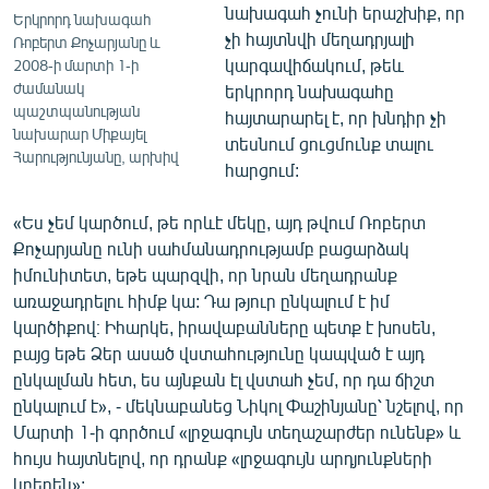
նախագահ չունի երաշխիք, որ
Երկրորդ նախագահ
չի հայտնվի մեղադրյալի
Ռոբերտ Քոչարյանը և
կարգավիճակում, թեև
2008-ի մարտի 1-ի
ժամանակ
երկրորդ նախագահը
պաշտպանության
հայտարարել է, որ խնդիր չի
նախարար Միքայել
տեսնում ցուցմունք տալու
Հարությունյանը, արխիվ
հարցում:
«Ես չեմ կարծում, թե որևէ մեկը, այդ թվում Ռոբերտ
Քոչարյանը ունի սահմանադրությամբ բացարձակ
իմունիտետ, եթե պարզվի, որ նրան մեղադրանք
առաջադրելու հիմք կա: Դա թյուր ընկալում է իմ
կարծիքով։ Իհարկե, իրավաբանները պետք է խոսեն,
բայց եթե Ձեր ասած վստահությունը կապված է այդ
ընկալման հետ, ես այնքան էլ վստահ չեմ, որ դա ճիշտ
ընկալում է», - մեկնաբանեց Նիկոլ Փաշինյանը՝ նշելով, որ
Մարտի 1-ի գործում «լրջագույն տեղաշարժեր ունենք» և
հույս հայտնելով, որ դրանք «լրջագույն արդյունքների
կբերեն»: