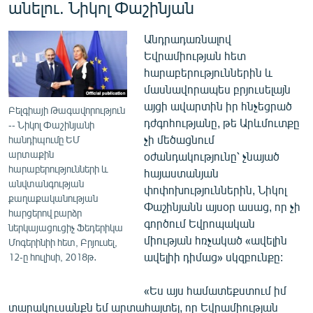
անելու. Նիկոլ Փաշինյան
Անդրադառնալով
Եվրամիության հետ
հարաբերություններին և
մասնավորապես բրյուսելայն
այցի ավարտին իր հնչեցրած
Բելգիայի Թագավորություն
դժգոհությանը, թե Արևմուտքը
-- Նիկոլ Փաշինյանի
չի մեծացնում
հանդիպումը ԵՄ
արտաքին
օժանդակությունը՝ չնայած
հարաբերությունների և
հայաստանյան
անվտանգության
փոփոխություններին, Նիկոլ
քաղաքականության
Փաշինյանն այսօր ասաց, որ չի
հարցերով բարձր
գործում Եվրոպական
ներկայացուցիչ Ֆեդերիկա
միության հռչակած «ավելին
Մոգերինիի հետ, Բրյուսել,
ավելիի դիմաց» սկզբունքը:
12-ը հուլիսի, 2018թ․
«Ես այս համատեքստում իմ
տարակուսանքն եմ արտահայտել, որ Եվրամիության