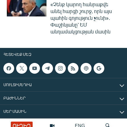
«Չենք կարող հանրաքվե
անել հարցի շուրջ, որն այս
պահին գոյություն չունի»․
Փաշինյանը՝ ԵՄ
անդամակցության մասին
ՀԵՏԵՎԵՔ ՄԵԶ
ՄՈՒԼՏԻՄԵԴԻԱ
ԲԱԺԻՆՆԵՐ
ՄԵՐ ՄԱՍԻՆ
ՈՒՂԻՂ
ENG
«Ազատ Եվրոպա/Ազատություն» ռադիոկայան © 2026