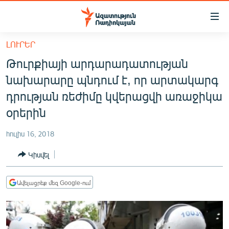
Մատչելիության
հղումներ
Անցնել
ԼՈՒՐԵՐ
հիմնական
ԱԶԱՏՈՒԹՅՈՒՆ TV
Թուրքիայի արդարադատության
բովանդակությանը
ՀԱՅԱՍՏԱՆ
Անցնել
նախարարը պնդում է, որ արտակարգ
հիմնական
ՔԱՂԱՔԱԿԱՆ
դրության ռեժիմը կվերացվի առաջիկա
մենյուին
ԸՆՏՐՈՒԹՅՈՒՆՆԵՐ 2026
օրերին
Որոնում
ԻՐԱՎՈՒՆՔ
հուլիս 16, 2018
ՀԱՍԱՐԱԿՈՒԹՅՈՒՆ
Կիսվել
ՏՆՏԵՍՈՒԹՅՈՒՆ
ՂԱՐԱԲԱՂ
Ավելացրեք մեզ Google-ում
ՊԱՏԵՐԱԶՄԻ 6 ՇԱԲԱԹՆԵՐԸ
ՏԱՐԱԾԱՇՐՋԱՆ