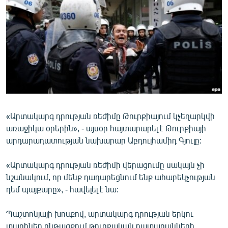
ՄԻՋԱԶԳԱՅԻՆ
ՄՇԱԿՈՒՅԹ
ՍՊՈՐՏ
ՄԵԿՆԱԲԱՆՈՒԹՅՈՒՆ
ՏՏ ԵՒ ԻՆՏԵՐՆԵՏ
ԿՈՐՈՆԱՎԻՐՈՒՍ
«Արտակարգ դրության ռեժիմը Թուրքիայում կչեղարկվի
ԱՐԽԻՎ
առաջիկա օրերին», - այսօր հայտարարել է Թուրքիայի
ՏԵՍԱՆՅՈՒԹԵՐ
արդարադատության նախարար Աբդուլհամիդ Գյուլը:
ԲԱՆԱՎԵՃ
«Արտակարգ դրության ռեժիմի վերացումը սակայն չի
ՁԳՏԵԼՈՎ ԼԱՎԱԳՈՒՅՆԻՆ
նշանակում, որ մենք դադարեցնում ենք ահաբեկչության
դեմ պայքարը», - հավելել է նա:
ՓՈԴՔԱՍԹ
Պաշտոնյայի խոսքով, արտակարգ դրության երկու
Հայերեն
տարիներ ընթացքում թուրքական դատարանների