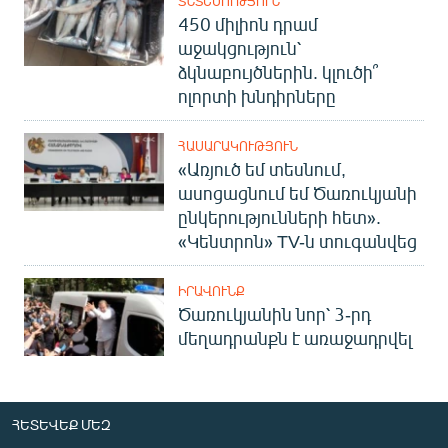
ՏՆՏԵՍՈՒԹՅՈՒՆ
450 միլիոն դրամ
աջակցություն՝
ձկնաբույծներին. կլուծի՞
ոլորտի խնդիրները
ՀԱՍԱՐԱԿՈՒԹՅՈՒՆ
«Առյուծ եմ տեսնում,
ասոցացնում եմ Ծառուկյանի
ընկերությունների հետ».
«Կենտրոն» TV-ն տուգանվեց
ԻՐԱՎՈՒՆՔ
Ծառուկյանին նոր՝ 3-րդ
մեղադրանքն է առաջադրվել
ՀԵՏԵՎԵՔ ՄԵԶ