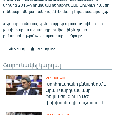
English
կողմից 2016-ի հուլիսյան հեղաշրջմանն առնչություններ
ունենալու մեղադրանքով 2382 մարդ է դատապարտվել:
Русский
«Նրանք արժանացել են տարբեր պատժաչափերի` մի
ՀԵՏԵՎԵՔ ՄԵԶ
քանի տարվա ազատազրկումից մինչև ցմահ
բանտարկություն», - հայտարարել է Գյուլը:
Կիսվել
Հետևեք մեզ
«Ազատության» բոլոր կայքերը
Շարունակել կարդալ
ՔԱՂԱՔԱԿԱՆ
Խորհրդարանը քննարկում է
Արամ Վարդևանյանի
թեկնածությունը ԱԺ
փոխխոսնակի պաշտոնում