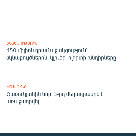
ՏՆՏԵՍՈՒԹՅՈՒՆ
450 միլիոն դրամ աջակցություն՝
ձկնաբույծներին. կլուծի՞ ոլորտի խնդիրները
ԻՐԱՎՈՒՆՔ
Ծառուկյանին նոր՝ 3-րդ մեղադրանքն է
առաջադրվել