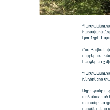
Պաշտպանությա
հարավարևմտյա
էջում գրել է
Ըստ Հովհաննի
դիրքերում քն
հարցեր և ոչ մի
Պաշտպանությ
խնդիրները փա
Ադրբեջանը վե
արձանագրած հ
տարածք ետ գրա
ընդգծելով, ո