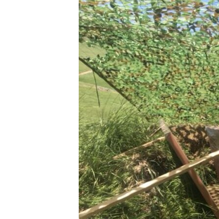
ՄԻՋԱԶԳԱՅԻՆ
ՄՇԱԿՈՒՅԹ
ՍՊՈՐՏ
ՄԵԿՆԱԲԱՆՈՒԹՅՈՒՆ
ՏՏ ԵՒ ԻՆՏԵՐՆԵՏ
ԿՈՐՈՆԱՎԻՐՈՒՍ
ԱՐԽԻՎ
ՏԵՍԱՆՅՈՒԹԵՐ
ԲԱՆԱՎԵՃ
ՁԳՏԵԼՈՎ ԼԱՎԱԳՈՒՅՆԻՆ
ՓՈԴՔԱՍԹ