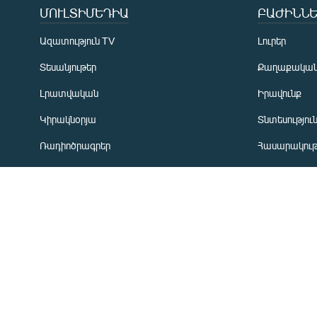
Русский
ՄՈՒԼՏԻՄԵԴԻԱ
ԲԱԺԻՆՆԵ
ՀԵՏԵՎԵՔ ՄԵԶ
Ազատություն TV
Լուրեր
Տեսանյութեր
Քաղաքակա
Լրատվական
Իրավունք
Կիրակնօրյա
Տնտեսությու
«Ազատության» բոլոր կայքերը
Ռադիոծրագրեր
Հասարակութ
Առավոտյան ծրագիր
Ղարաբաղյան
Ցերեկային ծրագիր
Տարածաշրջ
Երեկոյան ծրագիր
Միջազգային
ՏՏ և Ինտեր
Մշակույթ
Արխիվ