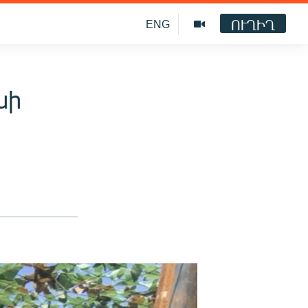
ՈՒՂԻՂ
ENG
նի