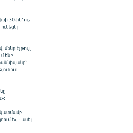
նիսի 30-ին՝ ուշ
 ունեցել
մենք էլ թույլ
ւմ ենք
հաննիսյանը՝
թյունում
անը
»:
 նկատմամբ
ւմ է», - ասել