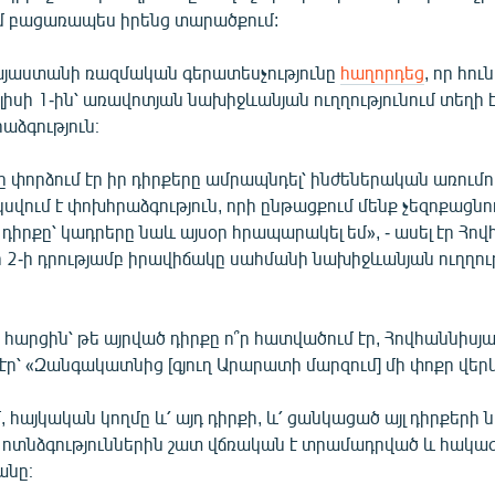
 բացառապես իրենց տարածքում:
 Հայաստանի ռազմական գերատեսչությունը
հաղորդեց
, որ հու
ւլիսի 1-ին՝ առավոտյան նախիջևանյան ուղղությունում տեղի է
աձգություն։
փորձում էր իր դիրքերը ամրապնդել՝ ինժեներական առումով, 
սկսվում է փոխհրաձգություն, որի ընթացքում մենք չեզոքացնո
իրքը՝ կադրերը նաև այսօր հրապարակել եմ», - ասել էր Հով
սի 2-ի դրությամբ իրավիճակը սահմանի նախիջևանյան ուղղու
հարցին՝ թե այրված դիրքը ո՞ր հատվածում էր, Հովհաննիսյ
ր՝ «Զանգակատնից [գյուղ Արարատի մարզում] մի փոքր վերև
, հայկական կողմը և՛ այդ դիրքի, և՛ ցանկացած այլ դիրքերի
տնձգություններին շատ վճռական է տրամադրված և հակազդո
անը։