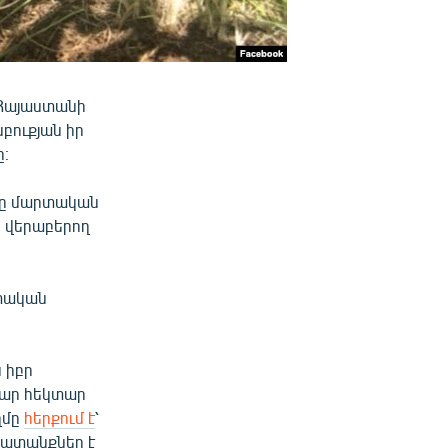
 Հայաստանի
բուքյան իր
ը։
նը մարտական
ը վերաբերող
տական
 իբր
զար հեկտար
ղմը
հերքում է
՝
խատանքներ է