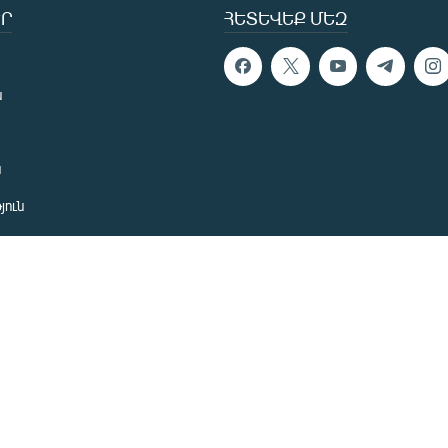
Ր
ՀԵՏԵՎԵՔ ՄԵԶ
ն
ն
յուն
 խնդիր
ան
նետ