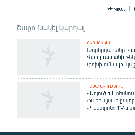
Կիսվել
Շարունակել կարդալ
ՔԱՂԱՔԱԿԱՆ
Խորհրդարանը քնն
Վարդևանյանի թեկ
փոխխոսնակի պաշ
ՀԱՍԱՐԱԿՈՒԹՅՈՒՆ
«Առյուծ եմ տեսնու
Ծառուկյանի ընկեր
«Կենտրոն» TV-ն տ
Հայերեն
English