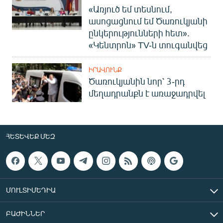
«Առյուծ եմ տեսնում,
ասոցացնում եմ Ծառուկյանի
ընկերությունների հետ».
«Կենտրոն» TV-ն տուգանվեց
ԻՐԱՎՈՒՆՔ
Ծառուկյանին նոր՝ 3-րդ
մեղադրանքն է առաջադրվել
ՀԵՏԵՎԵՔ ՄԵԶ
ՄՈՒԼՏԻՄԵԴԻԱ
ԲԱԺԻՆՆԵՐ