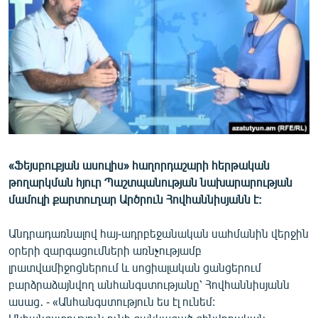
ՄԻՋԱԶԳԱՅԻՆ
ՄՇԱԿՈՒՅԹ
ՍՊՈՐՏ
ՄԵԿՆԱԲԱՆՈՒԹՅՈՒՆ
ՏՏ ԵՒ ԻՆՏԵՐՆԵՏ
ԿՈՐՈՆԱՎԻՐՈՒՍ
«Ֆեյսբուքյան ասուլիս» հաղորդաշարի հերթական
ԱՐԽԻՎ
թողարկման հյուր Պաշտպանության նախարարության
ՏԵՍԱՆՅՈՒԹԵՐ
մամուլի քարտուղար Արծրուն Հովհաննիսյանն է:
ԲԱՆԱՎԵՃ
Անդրադառնալով հայ-ադրբեջանական սահմանին վերջին
ՁԳՏԵԼՈՎ ԼԱՎԱԳՈՒՅՆԻՆ
օրերի զարգացումների առնչությամբ
լրատվամիջոցներում և սոցիալական ցանցերում
ՓՈԴՔԱՍԹ
բարձրաձայնվող անհանգստությանը՝ Հովհաննիսյանն
ասաց․ - «Անհանգստություն ես էլ ունեմ:
Հայերեն