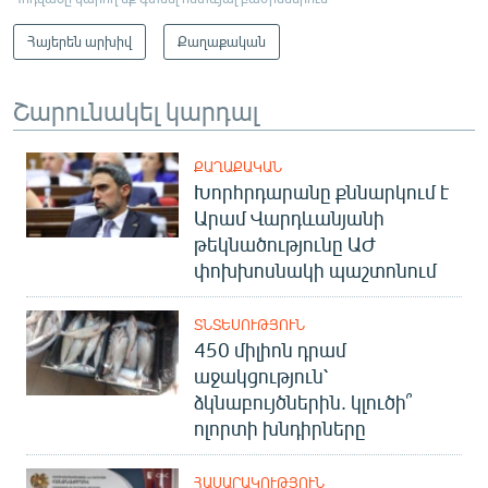
Հայերեն արխիվ
Քաղաքական
Շարունակել կարդալ
ՔԱՂԱՔԱԿԱՆ
Խորհրդարանը քննարկում է
Արամ Վարդևանյանի
թեկնածությունը ԱԺ
փոխխոսնակի պաշտոնում
ՏՆՏԵՍՈՒԹՅՈՒՆ
450 միլիոն դրամ
աջակցություն՝
ձկնաբույծներին. կլուծի՞
ոլորտի խնդիրները
ՀԱՍԱՐԱԿՈՒԹՅՈՒՆ