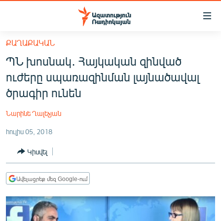
Մատչելիության
հղումներ
Անցնել
ՔԱՂԱՔԱԿԱՆ
հիմնական
ԱԶԱՏՈՒԹՅՈՒՆ TV
ՊՆ խոսնակ․ Հայկական զինված
բովանդակությանը
ՀԱՅԱՍՏԱՆ
Անցնել
ուժերը սպառազինման լայնածավալ
հիմնական
ՔԱՂԱՔԱԿԱՆ
ծրագիր ունեն
մենյուին
ԸՆՏՐՈՒԹՅՈՒՆՆԵՐ 2026
Որոնում
Նարինե Ղալեչյան
ԻՐԱՎՈՒՆՔ
հուլիս 05, 2018
ՀԱՍԱՐԱԿՈՒԹՅՈՒՆ
Կիսվել
ՏՆՏԵՍՈՒԹՅՈՒՆ
ՂԱՐԱԲԱՂ
Ավելացրեք մեզ Google-ում
ՊԱՏԵՐԱԶՄԻ 6 ՇԱԲԱԹՆԵՐԸ
ՏԱՐԱԾԱՇՐՋԱՆ