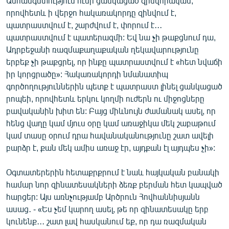
Անհանգստություն ունի ցանկացած զինվորական,
English
որովհետև ի վերջո հակառակորդը զինվում է,
պատրաստվում է, շարժվում է, փորում է․․․
Русский
պատրաստվում է պատերազմի: Եվ նա չի թաքցնում դա,
Ադրբեջանի ռազմաքաղաքական ղեկավարությունը
ՀԵՏԵՎԵՔ ՄԵԶ
երբեք չի թաքցրել, որ ինքը պատրաստվում է «հետ նվաճի
իր կորցրածը»: Հակառակորդի նմանատիպ
գործողություններին պետք է պատրաստ լինել ցանկացած
րոպեի, որովհետև երկու կողմի ուժերն ու միջոցները
բավականին խիտ են: Բայց միևնույն ժամանակ ասել, որ
հենց վաղը կամ մյուս օրը կամ առաջիկա մեկ շաբաթում
«Ազատության» բոլոր կայքերը
կամ տասը օրում դրա հավանականությունը շատ ավելի
բարձր է, քան մեկ ամիս առաջ էր, այդքան էլ այդպես չի»:
Օգտատերերին հետաքրքրում է նաև հայկական բանակի
համար նոր զինատեսակների ձեռք բերման հետ կապված
հարցեր: Այս առնչությամբ Արծրուն Հովհաննիսյանն
ասաց․ - «Ես չեմ կարող ասել, թե որ զինատեսակը երբ
կունենք․․․ շատ լավ հասկանում եք, որ դա ռազմական