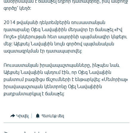
անօրինական է ճանաչել եղբոր դատավճիռը, իսկ ամբողջ
English
գործը՝ կեղծ:
Русский
2014 թվականի դեկտեմբերին ռուսաստանյան
դատարանը Օլեգ Նավալնիին մեղավոր էր ճանաչել «Իվ
ՀԵՏԵՎԵՔ ՄԵԶ
Ռոշե» ընկերության հետ ապօրինի պայմանագիր կնքելու
մեջ: Ալեքսեյ Նավալնին նույն գործով պայմանական
ազատազրկման էր դատապարտվել:
Ռուսաստանյան իրավապաշտպանները, ինչպես նաև
Ալեքսեյ Նավալնին պնդում էին, որ Օլեգ Նավալնին
«Ազատության» բոլոր կայքերը
բանտում բազմիցս ճնշումների է ենթարկվել: «Մեմորիալ»
իրավապաշտպան կենտրոնը Օլել Նավալնիին
քաղբանտարկյալ է ճանաչել:
Կիսվել
Հետևեք մեզ