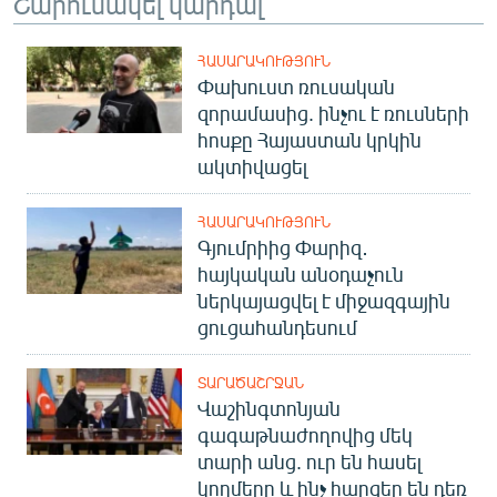
Շարունակել կարդալ
ՀԱՍԱՐԱԿՈՒԹՅՈՒՆ
Փախուստ ռուսական
զորամասից. ինչու է ռուսների
հոսքը Հայաստան կրկին
ակտիվացել
ՀԱՍԱՐԱԿՈՒԹՅՈՒՆ
Գյումրիից Փարիզ․
հայկական անօդաչուն
ներկայացվել է միջազգային
ցուցահանդեսում
ՏԱՐԱԾԱՇՐՋԱՆ
Վաշինգտոնյան
գագաթնաժողովից մեկ
տարի անց. ուր են հասել
կողմերը և ինչ հարցեր են դեռ