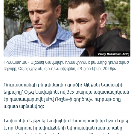
ՄԻՋԱԶԳԱՅԻՆ
ՄՇԱԿՈՒՅԹ
ՍՊՈՐՏ
ՄԵԿՆԱԲԱՆՈՒԹՅՈՒՆ
ՏՏ ԵՒ ԻՆՏԵՐՆԵՏ
ԿՈՐՈՆԱՎԻՐՈՒՍ
Ռուսաստան - Ալեքսեյ Նավալնին դիմավորում է բանտից դուրս եկած
եղբորը, Օռյոլի շրջան, գյուղ Նարիշկինո, 29-ը հունիսի, 2018թ․
ԱՐԽԻՎ
ՏԵՍԱՆՅՈՒԹԵՐ
Ռուսաստանցի ընդդիմադիր գործիչ Ալեքսեյ Նավալնիի
ԲԱՆԱՎԵՃ
եղբայրը՝ Օլեգ Նավալնին, ով 3․5 տարվա ազատազրկման
էր դատապարտվել «Իվ Ռոշե»-ի գործով», ուրբաթ օրը
ՁԳՏԵԼՈՎ ԼԱՎԱԳՈՒՅՆԻՆ
ազատ արձակվեց:
ՓՈԴՔԱՍԹ
Նախօրեին Ալեքսեյ Նավալնին Ինտագրամի իր էջում գրել
է, որ Մարդու իրավունքների եվրոպական դատարանը
Հայերեն