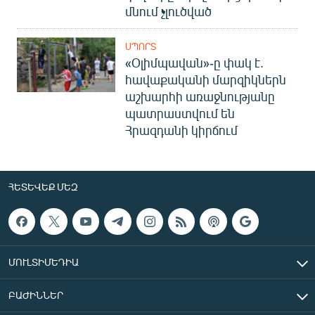
մնում չլուծված
ՍՊՈՐՏ
«Օլիմպավան»-ը փակ է.
հավաքականի մարզիկներն
աշխարհի առաջնությանը
պատրաստվում են
Հրազդանի կիրճում
ՀԵՏԵՎԵՔ ՄԵԶ
ՄՈՒԼՏԻՄԵԴԻԱ
ԲԱԺԻՆՆԵՐ