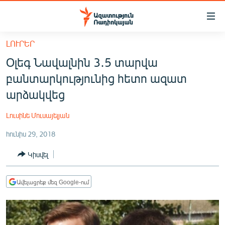
Մատչելիության
հղումներ
Անցնել
ԼՈՒՐԵՐ
հիմնական
ԱԶԱՏՈՒԹՅՈՒՆ TV
Օլեգ Նավալնին 3․5 տարվա
բովանդակությանը
ՀԱՅԱՍՏԱՆ
Անցնել
բանտարկությունից հետո ազատ
հիմնական
ՔԱՂԱՔԱԿԱՆ
արձակվեց
մենյուին
ԸՆՏՐՈՒԹՅՈՒՆՆԵՐ 2026
Որոնում
Լուսինե Մուսայելյան
ԻՐԱՎՈՒՆՔ
հունիս 29, 2018
ՀԱՍԱՐԱԿՈՒԹՅՈՒՆ
Կիսվել
ՏՆՏԵՍՈՒԹՅՈՒՆ
ՂԱՐԱԲԱՂ
Ավելացրեք մեզ Google-ում
ՊԱՏԵՐԱԶՄԻ 6 ՇԱԲԱԹՆԵՐԸ
ՏԱՐԱԾԱՇՐՋԱՆ