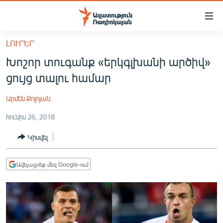
Մատչելիության
հղումներ
Անցնել
ԼՈՒՐԵՐ
հիմնական
ԱԶԱՏՈՒԹՅՈՒՆ TV
Խոշոր տուգանք «երկգլխանի արծիվ»
բովանդակությանը
ՀԱՅԱՍՏԱՆ
Անցնել
ցույց տալու համար
հիմնական
ՔԱՂԱՔԱԿԱՆ
մենյուին
Արմեն Քոլոյան
ԸՆՏՐՈՒԹՅՈՒՆՆԵՐ 2026
Որոնում
հունիս 26, 2018
ԻՐԱՎՈՒՆՔ
Կիսվել
ՀԱՍԱՐԱԿՈՒԹՅՈՒՆ
ՏՆՏԵՍՈՒԹՅՈՒՆ
Ավելացրեք մեզ Google-ում
ՂԱՐԱԲԱՂ
ՊԱՏԵՐԱԶՄԻ 6 ՇԱԲԱԹՆԵՐԸ
ՏԱՐԱԾԱՇՐՋԱՆ