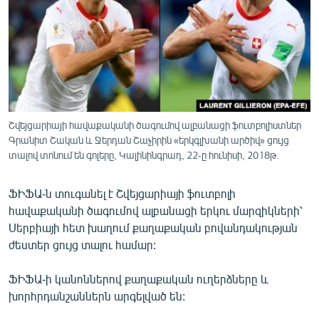
ՄԻՋԱԶԳԱՅԻՆ
ՄՇԱԿՈՒՅԹ
ՍՊՈՐՏ
ՄԵԿՆԱԲԱՆՈՒԹՅՈՒՆ
ՏՏ ԵՒ ԻՆՏԵՐՆԵՏ
Շվեյցարիայի հավաքականի ծագումով ալբանացի ֆուտբոլիստներ
ԿՈՐՈՆԱՎԻՐՈՒՍ
Գրանիտ Շական և Ջերդան Շաչիրին «երկգլխանի արծիվ» ցույց
տալով տոնում են գոլերը, Կալինինգրադ, 22-ը հունիսի, 2018թ.
ԱՐԽԻՎ
ՏԵՍԱՆՅՈՒԹԵՐ
ՖԻՖԱ-ն տուգանել է Շվեյցարիայի ֆուտբոլի
հավաքականի ծագումով ալբանացի երկու մարզիկների՝
ԲԱՆԱՎԵՃ
Սերբիայի հետ խաղում քաղաքական բովանդակության
ՁԳՏԵԼՈՎ ԼԱՎԱԳՈՒՅՆԻՆ
ժեստեր ցույց տալու համար:
ՓՈԴՔԱՍԹ
ՖԻՖԱ-ի կանոններով քաղաքական ուղերձները և
խորհրդանշաններն արգելված են:
Հայերեն