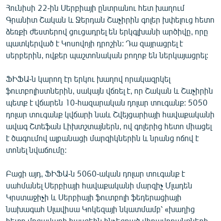
Հունիսի 22-ին Սերբիայի ընտրանու հետ խաղում
English
Գրանիտ Շական և Ջերդան Շաչիրին գոլեր խփելուց հետո
Русский
ձեռքի ժեստերով ցուցադրել են երկգլխանի արծիվը, որը
պատկերված է Կոսովոյի դրոշին: Դա զայրացրել է
ՀԵՏԵՎԵՔ ՄԵԶ
սերբերին, ովքեր պաշտոնական բողոք են ներկայացրել:
ՖԻՖԱ-ն կարող էր երկու խաղով որակազրկել
ֆուտբոլիստներին, սակայն վճռել է, որ Շական և Շաչիրին
պետք է վճարեն 10-հազարական դոլար տուգանք: 5050
դոլար տուգանք կվճարի նաև Շվեյցարիայի հավաքականի
«Ազատության» բոլոր կայքերը
ավագ Շտեֆան Լիխտշտայներն, ով գոլերից հետո միացել
է ծագումով ալբանացի մարզիկներին և նրանց ոճով է
տոնել նվաճումը:
Բացի այդ, ՖԻՖԱ-ն 5060-ական դոլար տուգանք է
սահմանել Սերբիայի հավաքականի մարզիչ Մլադեն
Կրստաջիչի և Սերբիայի ֆուտբոլի ֆեդերացիայի
նախագահ Սլավիսա Կոկեզայի նկատմամբ՝ «խաղից
հետո մրցավարի հասցեին հնչեցրած վիրավորանքների