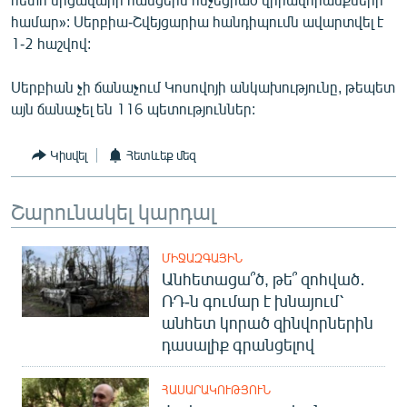
համար»: Սերբիա-Շվեյցարիա հանդիպումն ավարտվել է
1-2 հաշվով:
Սերբիան չի ճանաչում Կոսովոյի անկախությունը, թեպետ
այն ճանաչել են 116 պետություններ:
Կիսվել
Հետևեք մեզ
Շարունակել կարդալ
ՄԻՋԱԶԳԱՅԻՆ
Անհետացա՞ծ, թե՞ զոհված․
ՌԴ-ն գումար է խնայում՝
անհետ կորած զինվորներին
դասալիք գրանցելով
ՀԱՍԱՐԱԿՈՒԹՅՈՒՆ