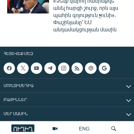
«Չենք կարող հանրաքվե
անել հարցի շուրջ, որն այս
պահին գոյություն չունի»․
Փաշինյանը՝ ԵՄ
անդամակցության մասին
ՀԵՏԵՎԵՔ ՄԵԶ
ՄՈՒԼՏԻՄԵԴԻԱ
ԲԱԺԻՆՆԵՐ
ՄԵՐ ՄԱՍԻՆ
ՈՒՂԻՂ
ENG
«Ազատ Եվրոպա/Ազատություն» ռադիոկայան © 2026