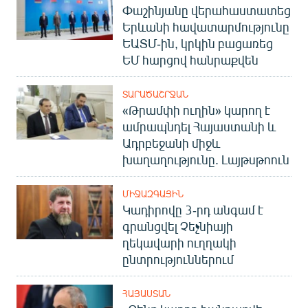
Փաշինյանը վերահաստատեց
Երևանի հավատարմությունը
ԵԱՏՄ-ին, կրկին բացառեց
ԵՄ հարցով հանրաքվեն
ՏԱՐԱԾԱՇՐՋԱՆ
«Թրամփի ուղին» կարող է
ամրապնդել Հայաստանի և
Ադրբեջանի միջև
խաղաղությունը. Լայթսթոուն
ՄԻՋԱԶԳԱՅԻՆ
Կադիրովը 3-րդ անգամ է
գրանցվել Չեչնիայի
ղեկավարի ուղղակի
ընտրություններում
ՀԱՅԱՍՏԱՆ