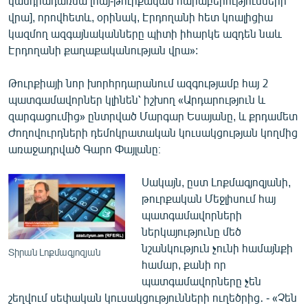
կանդրադառնա [հայ-թուրքական հարաբերությունների
վրա], որովհետև, օրինակ, Էրդողանի հետ կոալիցիա
կազմող ազգայնականները պիտի իհարկե ազդեն նաև
Էրդողանի քաղաքականության վրա»:
Թուրքիայի նոր խորհրդարանում ազգությամբ հայ 2
պատգամավորներ կլինեն՝ իշխող «Արդարություն և
զարգացումից» ընտրված Մարգար Եսայանը, և քրդամետ
Ժողովուրդների դեմոկրատական կուսակցության կողմից
առաջադրված Գարո Փայլանը։
Սակայն, ըստ Լոքմագյոզյանի,
թուրքական Մեջլիսում հայ
պատգամավորների
ներկայությունը մեծ
նշանկություն չունի համայնքի
Տիրան Լոքմագյոզյան
համար, քանի որ
պատգամավորները չեն
շեղվում սեփական կուսակցությունների ուղեծրից․ - «Չեն