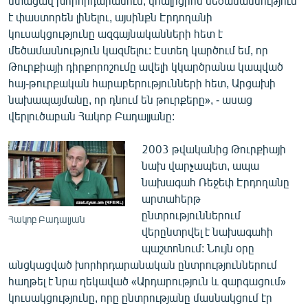
ստացավ խորհրդարանում, կոալիցիոն մեծամասնություն
English
է փաստորեն լինելու, այսինքն Էրդողանի
կուսակցությունը ազգայնականների հետ է
Русский
մեծամասնություն կազմելու: Էստեղ կարծում եմ, որ
Թուրքիայի դիրքորոշումը ավելի կկարծրանա կապված
ՀԵՏԵՎԵՔ ՄԵԶ
հայ-թուրքական հարաբերությունների հետ, Արցախի
նախապայմանը, որ դնում են թուրքերը», - ասաց
վերլուծաբան Հակոբ Բադալյանը:
2003 թվականից Թուրքիայի
նախ վարչապետ, ապա
«Ազատության» բոլոր կայքերը
նախագահ Ռեջեփ Էրդողանը
արտահերթ
ընտրություններում
Հակոբ Բադալյան
վերընտրվել է նախագահի
պաշտոնում: Նույն օրը
անցկացված խորհրդարանական ընտրություններում
հաղթել է նրա ղեկաված «Արդարություն և զարգացում»
կուսակցությունը, որը ընտրությանը մասնակցում էր