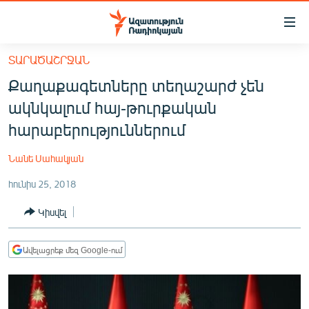
Մատչելիության
հղումներ
Անցնել
ՏԱՐԱԾԱՇՐՋԱՆ
հիմնական
ԱԶԱՏՈՒԹՅՈՒՆ TV
Քաղաքագետները տեղաշարժ չեն
բովանդակությանը
ՀԱՅԱՍՏԱՆ
Անցնել
ակնկալում հայ-թուրքական
հիմնական
ՔԱՂԱՔԱԿԱՆ
հարաբերություններում
մենյուին
ԸՆՏՐՈՒԹՅՈՒՆՆԵՐ 2026
Որոնում
Նանե Սահակյան
ԻՐԱՎՈՒՆՔ
հունիս 25, 2018
ՀԱՍԱՐԱԿՈՒԹՅՈՒՆ
Կիսվել
ՏՆՏԵՍՈՒԹՅՈՒՆ
ՂԱՐԱԲԱՂ
Ավելացրեք մեզ Google-ում
ՊԱՏԵՐԱԶՄԻ 6 ՇԱԲԱԹՆԵՐԸ
ՏԱՐԱԾԱՇՐՋԱՆ