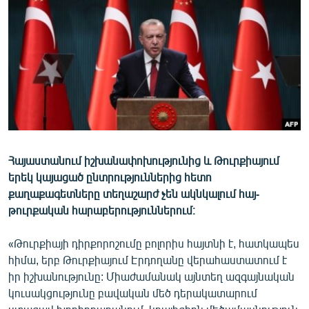
ՄԻՋԱԶԳԱՅԻՆ
ՄՇԱԿՈՒՅԹ
ՍՊՈՐՏ
ՄԵԿՆԱԲԱՆՈՒԹՅՈՒՆ
ՏՏ ԵՒ ԻՆՏԵՐՆԵՏ
ԿՈՐՈՆԱՎԻՐՈՒՍ
Հայաստանում իշխանափոխությունից և Թուրքիայում
ԱՐԽԻՎ
երեկ կայացած ընտրություններից հետո
ՏԵՍԱՆՅՈՒԹԵՐ
քաղաքագետները տեղաշարժ չեն ակնկալում հայ-
թուրքական հարաբերություններում։
ԲԱՆԱՎԵՃ
ՁԳՏԵԼՈՎ ԼԱՎԱԳՈՒՅՆԻՆ
«Թուրքիայի դիրքորոշումը բոլորիս հայտնի է, հատկապես
հիմա, երբ Թուրքիայում Էրդողանը վերահաստատում է
ՓՈԴՔԱՍԹ
իր իշխանությունը: Միաժամանակ այնտեղ ազգայնական
կուսակցությունը բավական մեծ դերակատարում
Հայերեն