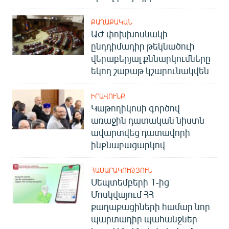
ՔԱՂԱՔԱԿԱՆ
ԱԺ փոխխոսնակի
ընդդիմադիր թեկնածուի
վերաբերյալ քննարկումները
եկող շաբաթ կշարունակվեն
ԻՐԱՎՈՒՆՔ
Կաթողիկոսի գործով
առաջին դատական նիստն
ավարտվեց դատավորի
ինքնաբացարկով
ՀԱՍԱՐԱԿՈՒԹՅՈՒՆ
Սեպտեմբերի 1-ից
Մոսկվայում ՀՀ
քաղաքացիների համար նոր
պարտադիր պահանջներ