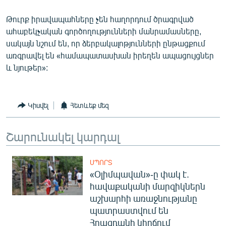
English
Թուրք իրավապահները չեն հաղորդում ծրագրված
Русский
ահաբեկչական գործողությունների մանրամասները,
սակայն նշում են, որ ձերբակալոթյունների ընթացքում
ՀԵՏԵՎԵՔ ՄԵԶ
առգրավել են «համապատասխան իրեղեն ապացույցներ
և նյութեր»:
Կիսվել
Հետևեք մեզ
«Ազատության» բոլոր կայքերը
Շարունակել կարդալ
ՍՊՈՐՏ
«Օլիմպավան»-ը փակ է.
հավաքականի մարզիկներն
աշխարհի առաջնությանը
պատրաստվում են
Հրազդանի կիրճում