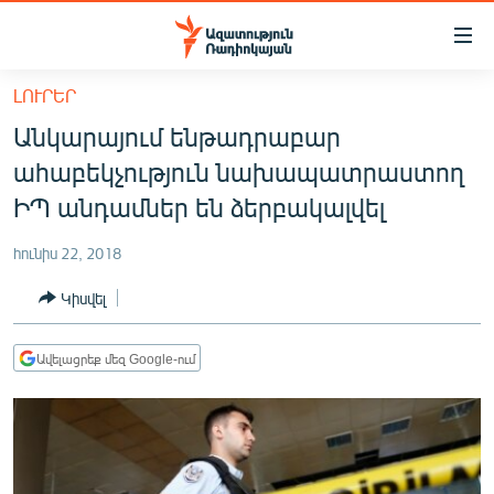
Մատչելիության
հղումներ
Անցնել
ԼՈՒՐԵՐ
հիմնական
ԱԶԱՏՈՒԹՅՈՒՆ TV
Անկարայում ենթադրաբար
բովանդակությանը
ՀԱՅԱՍՏԱՆ
Անցնել
ահաբեկչություն նախապատրաստող
հիմնական
ՔԱՂԱՔԱԿԱՆ
ԻՊ անդամներ են ձերբակալվել
մենյուին
ԸՆՏՐՈՒԹՅՈՒՆՆԵՐ 2026
Որոնում
հունիս 22, 2018
ԻՐԱՎՈՒՆՔ
Կիսվել
ՀԱՍԱՐԱԿՈՒԹՅՈՒՆ
ՏՆՏԵՍՈՒԹՅՈՒՆ
Ավելացրեք մեզ Google-ում
ՂԱՐԱԲԱՂ
ՊԱՏԵՐԱԶՄԻ 6 ՇԱԲԱԹՆԵՐԸ
ՏԱՐԱԾԱՇՐՋԱՆ