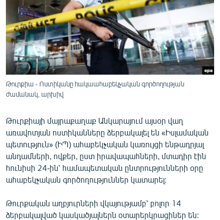
ՄԻՋԱԶԳԱՅԻՆ
ՄՇԱԿՈՒՅԹ
ՍՊՈՐՏ
ՄԵԿՆԱԲԱՆՈՒԹՅՈՒՆ
ՏՏ ԵՒ ԻՆՏԵՐՆԵՏ
Թուրքիա - Ոստիկանը հակաահաբեկչական գործողության
ժամանակ, արխիվ
ԿՈՐՈՆԱՎԻՐՈՒՍ
ԱՐԽԻՎ
Թուրքիայի մայրաքաղաք Անկարայում այսօր վաղ
ՏԵՍԱՆՅՈՒԹԵՐ
առավոտյան ոստիկանները ձերբակալել են «Իսլամական
պետություն» (ԻՊ) ահաբեկչական կառույցի ենթադրյալ
ԲԱՆԱՎԵՃ
անդամների, ովքեր, ըստ իրավապահների, մտադիր էին
ՁԳՏԵԼՈՎ ԼԱՎԱԳՈՒՅՆԻՆ
հունիսի 24-ին՝ համապետական ընտրությունների օրը
ահաբեկչական գործողություններ կատարել:
ՓՈԴՔԱՍԹ
Թուրքական աղբյուրների վկայությամբ՝ բոլոր 14
Հայերեն
ձերբակալված կասկածյալներն օտարերկրացիներ են: