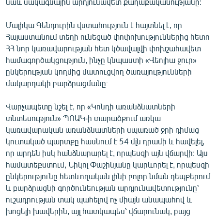
նաև սակագնային արդյունավետ քաղաքականությանը:
English
Մալիկա Գենդուրին վստահություն է հայտնել է, որ
Русский
Հայաստանում տեղի ունեցած փոփոխություններից հետո
ՀՀ նոր կառավարության հետ կծավալվի փոխշահավետ
ՀԵՏԵՎԵՔ ՄԵԶ
համագործակցություն, ինչը կնպաստի «Վեոլիա ջուր»
ընկերության կողմից մատուցվող ծառայությունների
մակարդակի բարձրացմանը։
Վարչապետը նշել է, որ «Կոնդի առանձնատների
տնտեսություն» ՊՈԱԿ-ի տարածքում առկա
«Ազատության» բոլոր կայքերը
կառավարական առանձնատների սպառած ջրի դիմաց
կուտակած պարտքը հասնում է 54 մլն դրամի և հավելել,
որ արդեն իսկ հանձնարարել է, որպեսզի այն վճարվի: Այս
համատեքստում, Նիկոլ Փաշինյանը կարևորել է, որպեսզի
ընկերությունը հետևողական լինի բոլոր նման դեպքերում
և բարձրացնի գործունեության արդյունավետությունը՝
ուշադրության տակ պահելով ոչ միայն անապահով և
խոցելի խավերին, այլ հատկապես՝ վճարունակ, բայց