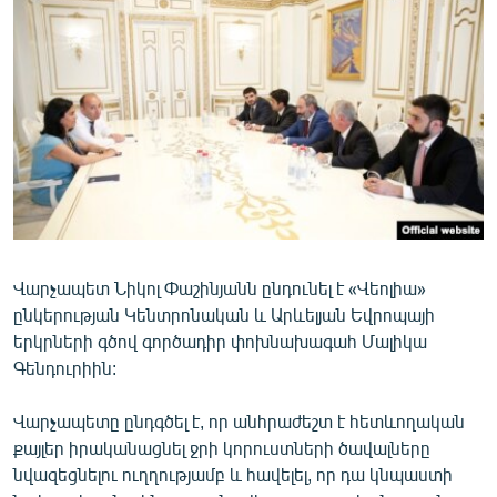
ՄԻՋԱԶԳԱՅԻՆ
ՄՇԱԿՈՒՅԹ
ՍՊՈՐՏ
ՄԵԿՆԱԲԱՆՈՒԹՅՈՒՆ
ՏՏ ԵՒ ԻՆՏԵՐՆԵՏ
ԿՈՐՈՆԱՎԻՐՈՒՍ
ԱՐԽԻՎ
Վարչապետ Նիկոլ Փաշինյանն ընդունել է «Վեոլիա»
ՏԵՍԱՆՅՈՒԹԵՐ
ընկերության Կենտրոնական և Արևելյան Եվրոպայի
ԲԱՆԱՎԵՃ
երկրների գծով գործադիր փոխնախագահ Մալիկա
Գենդուրիին:
ՁԳՏԵԼՈՎ ԼԱՎԱԳՈՒՅՆԻՆ
ՓՈԴՔԱՍԹ
Վարչապետը ընդգծել է, որ անհրաժեշտ է հետևողական
քայլեր իրականացնել ջրի կորուստների ծավալները
նվազեցնելու ուղղությամբ և հավելել, որ դա կնպաստի
Հայերեն