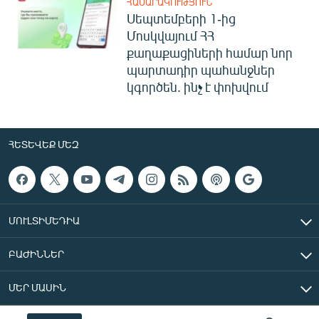
ՀԱՍԱՐԱԿՈՒԹՅՈՒՆ
Սեպտեմբերի 1-ից
Մոսկվայում ՀՀ
քաղաքացիների համար նոր
պարտադիր պահանջներ
կգործեն. ինչ է փոխվում
ՀԵՏԵՎԵՔ ՄԵԶ
ՄՈՒԼՏԻՄԵԴԻԱ
ԲԱԺԻՆՆԵՐ
ՄԵՐ ՄԱՍԻՆ