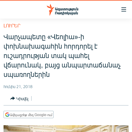
Մատչելիության
հղումներ
Անցնել
ԼՈՒՐԵՐ
հիմնական
ԱԶԱՏՈՒԹՅՈՒՆ TV
Վարչապետը «Վեոլիա»-ի
բովանդակությանը
ՀԱՅԱՍՏԱՆ
Անցնել
փոխնախագահին հորդորել է
հիմնական
ՔԱՂԱՔԱԿԱՆ
ուշադրության տակ պահել
մենյուին
ԸՆՏՐՈՒԹՅՈՒՆՆԵՐ 2026
վճարունակ, բայց անպարտաճանաչ
Որոնում
սպառողներին
ԻՐԱՎՈՒՆՔ
ՀԱՍԱՐԱԿՈՒԹՅՈՒՆ
հունիս 21, 2018
ՏՆՏԵՍՈՒԹՅՈՒՆ
Կիսվել
ՂԱՐԱԲԱՂ
Ավելացրեք մեզ Google-ում
ՊԱՏԵՐԱԶՄԻ 6 ՇԱԲԱԹՆԵՐԸ
ՏԱՐԱԾԱՇՐՋԱՆ