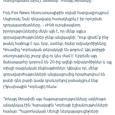
հանդիպմանն արել է անձամբ Դոնալդ Թրամփը:
English
Իսկ Fox News հեռուստաալիքին տված հարցազրույցում
Русский
Սպիտակ Տան ղեկավարը հստակեցրել է իր որոշման
դրդապատճառները․ - «Ինձ ուրախացնող
ՀԵՏԵՎԵՔ ՄԵԶ
իրողություններից մեկն այն է, որ մենք այլևս
զորավարժություններ չենք անցկացնի: Դուք գիտե՞ք ինչ
թանկ հաճույք է դա, երբ, ասենք, ծանր ռմբակոծիչները
Գուամից Կորեական թերակղզի են թռչում: Այդ թռիչքի
տևողությունը շուրջ վեց ու կես ժամ է: Երբեմն այդ
ճանապարհը կտրում են 20-ից ավելի ռմբակոծիչներ և այլ
«Ազատության» բոլոր կայքերը
տիպի ռազմական ինքնաթիռներ: Այնպես որ, մենք
զորավարժությունների անցկացումից հրաժարվում են
քանի դեռ բարի կամք դրսևորելով բանակցում ենք
(Հյուսիսային Կորեայի) հետ»:
Դոնալդ Թրափմի այս հայտարարությունները ակնհայտ
անակնկալ էին Հարավային Կորեայի իշխանությունների
համար: Պաշտոնական Սեուլի ներկայացուցիչների