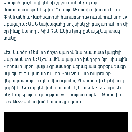
Չնայած դաշնակիցների շրջանում հնչող այս
մտավախություններին` Դոնալդ Թրամփը վստահ է, որ
Փհենյանի և Վաշինգտոնի հարաբերություններում նոր էջ
է բացվում: ԱՄՆ նախագահը նույնիսկ չի բացառում, որ մի
օր ինքը կարող է Կիմ Չեն Ընին հյուրընկալել Սպիտակ
տանը:
«Ես կարծում եմ, որ ճիշտ պահին նա հաստատ կայցելի
Սպիտակ տուն: Այժմ ամենակարևոր խնդիրը Հյուսիսային
Կորեայի միջուկային զինանոցի վերացման գործընթացը
սկսելն է: Ես վստահ եմ, որ Կիմ Չեն Ընը հայրենիք
վերադառնալուն պես միանգամից ձեռնամուխ կլինի այդ
գործին: Նա արդեն իսկ դա ասել է, և տեսեք, թե արդեն
ինչ է արել այդ ուղղությամբ», - հայտարարել է Թրամփը
Fox News-ին տված հարցազրույցում: