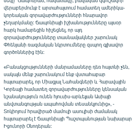
մեկը` Ճապոնիան, հակառակը, բավական զգուշավոր
վերաբերմունք է արտահայտում համատեղ ամերիկա-
կորեական զորավարժությունների հնարավոր
չեղարկմանը: Ճապոնիայի իշխանությունները այսօր
հարկ համարեցին հիշեցնել, որ այդ
զորավարժությունները տասնամյակներ շարունակ
Փհենյանի ռազմական նկրտումները զսպող գլխավոր
գործոններից էին:
«Բանակցությունների մանրամասները դեռ հայտնի չեն,
սակայն մենք շարունակում ենք վստահաբար
հայտարարել, որ Միացյալ Նահանգների և Հարավային
Կորեայի համատեղ զորավարժությունները կենսական
նշանակություն ունեն հյուսիս-արևելյան Ասիայի
անվտանգության ապահովման տեսանկյունից», -
Տոկիոյում հրավիրած մամուլի ասուլիսի ժամանակ
հայտարարել է Ճապոնիայի Պաշտպանության նախարար
Իցունորի Օնոդերան: