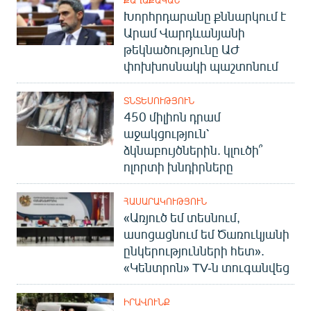
Խորհրդարանը քննարկում է
Արամ Վարդևանյանի
թեկնածությունը ԱԺ
փոխխոսնակի պաշտոնում
ՏՆՏԵՍՈՒԹՅՈՒՆ
450 միլիոն դրամ
աջակցություն՝
ձկնաբույծներին. կլուծի՞
ոլորտի խնդիրները
ՀԱՍԱՐԱԿՈՒԹՅՈՒՆ
«Առյուծ եմ տեսնում,
ասոցացնում եմ Ծառուկյանի
ընկերությունների հետ».
«Կենտրոն» TV-ն տուգանվեց
ԻՐԱՎՈՒՆՔ