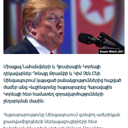
ՄԻՋԱԶԳԱՅԻՆ
ՄՇԱԿՈՒՅԹ
ՍՊՈՐՏ
ՄԵԿՆԱԲԱՆՈՒԹՅՈՒՆ
ՏՏ ԵՒ ԻՆՏԵՐՆԵՏ
ԿՈՐՈՆԱՎԻՐՈՒՍ
Միացյալ Նահանգների և Հյուսիսային Կորեայի
ԱՐԽԻՎ
ղեկավարներ Դոնալդ Թրամփի և Կիմ Չեն Ընի
ՏԵՍԱՆՅՈՒԹԵՐ
Սինգապուրում կայացած բանակցություններից հաշված
ժամեր անց Վաշինգտոնը հայտարարեց Հարավային
ԲԱՆԱՎԵՃ
Կորեայի հետ համատեղ զորավարժությունների
ՁԳՏԵԼՈՎ ԼԱՎԱԳՈՒՅՆԻՆ
չեղարկման մասին:
ՓՈԴՔԱՍԹ
Հայտարարությունը Սինգապուրում գտնվող ամերիկյան
լրատվամիջոցների ներկայացուցիչների հետ
Հայերեն