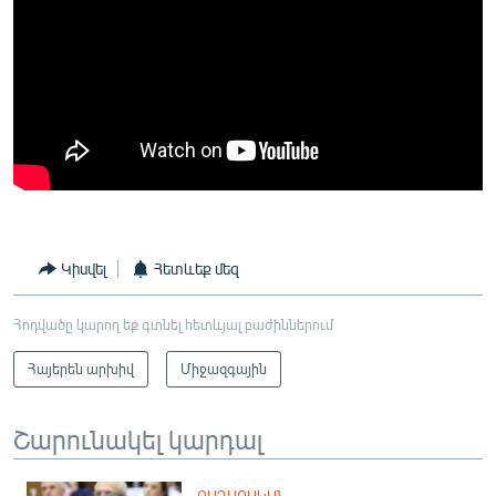
Կիսվել
Հետևեք մեզ
Հոդվածը կարող եք գտնել հետևյալ բաժիններում
Հայերեն արխիվ
Միջազգային
Շարունակել կարդալ
ՔԱՂԱՔԱԿԱՆ