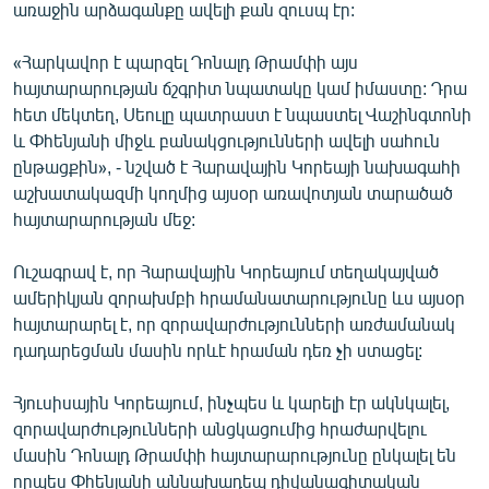
առաջին արձագանքը ավելի քան զուսպ էր:
«Հարկավոր է պարզել Դոնալդ Թրամփի այս
հայտարարության ճշգրիտ նպատակը կամ իմաստը: Դրա
հետ մեկտեղ, Սեուլը պատրաստ է նպաստել Վաշինգտոնի
և Փհենյանի միջև բանակցությունների ավելի սահուն
ընթացքին», - նշված է Հարավային Կորեայի նախագահի
աշխատակազմի կողմից այսօր առավոտյան տարածած
հայտարարության մեջ:
Ուշագրավ է, որ Հարավային Կորեայում տեղակայված
ամերիկյան զորախմբի հրամանատարությունը ևս այսօր
հայտարարել է, որ զորավարժությունների առժամանակ
դադարեցման մասին որևէ հրաման դեռ չի ստացել:
Հյուսիսային Կորեայում, ինչպես և կարելի էր ակնկալել,
զորավարժությունների անցկացումից հրաժարվելու
մասին Դոնալդ Թրամփի հայտարարությունը ընկալել են
որպես Փհենյանի աննախադեպ դիվանագիտական