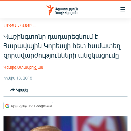
Մատչելիության
հղումներ
Անցնել
ՄԻՋԱԶԳԱՅԻՆ
հիմնական
ԱԶԱՏՈՒԹՅՈՒՆ TV
Վաշինգտոնը դադարեցնում է
բովանդակությանը
ՀԱՅԱՍՏԱՆ
Անցնել
Հարավային Կորեայի հետ համատեղ
հիմնական
ՔԱՂԱՔԱԿԱՆ
զորավարժությունների անցկացումը
մենյուին
ԸՆՏՐՈՒԹՅՈՒՆՆԵՐ 2026
Որոնում
Գեւորգ Ստամբոլցյան
ԻՐԱՎՈՒՆՔ
հունիս 13, 2018
ՀԱՍԱՐԱԿՈՒԹՅՈՒՆ
Կիսվել
ՏՆՏԵՍՈՒԹՅՈՒՆ
ՂԱՐԱԲԱՂ
Ավելացրեք մեզ Google-ում
ՊԱՏԵՐԱԶՄԻ 6 ՇԱԲԱԹՆԵՐԸ
ՏԱՐԱԾԱՇՐՋԱՆ