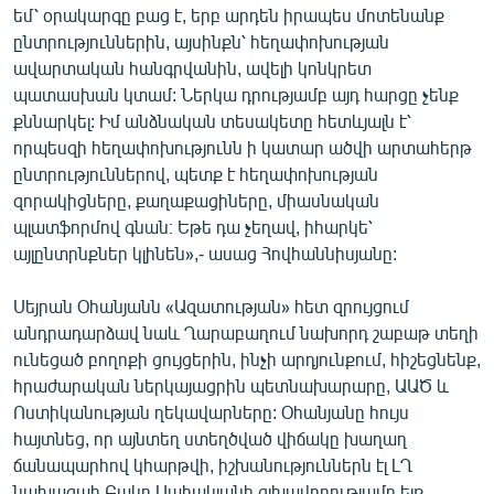
եմ՝ օրակարգը բաց է, երբ արդեն իրապես մոտենանք
ընտրություններին, այսինքն՝ հեղափոխության
ավարտական հանգրվանին, ավելի կոնկրետ
պատասխան կտամ: Ներկա դրությամբ այդ հարցը չենք
քննարկել: Իմ անձնական տեսակետը հետևյալն է՝
որպեսզի հեղափոխությունն ի կատար ածվի արտահերթ
ընտրություններով, պետք է հեղափոխության
զորակիցները, քաղաքացիները, միասնական
պլատֆորմով գնան։ Եթե դա չեղավ, իհարկե՝
այլընտրնքներ կլինեն»,- ասաց Հովհաննիսյանը:
Սեյրան Օհանյանն «Ազատության» հետ զրույցում
անդրադարձավ նաև Ղարաբաղում նախորդ շաբաթ տեղի
ունեցած բողոքի ցույցերին, ինչի արդյունքում, հիշեցնենք,
հրաժարական ներկայացրին պետնախարարը, ԱԱԾ և
Ոստիկանության ղեկավարները: Օհանյանը հույս
հայտնեց, որ այնտեղ ստեղծված վիճակը խաղաղ
ճանապարհով կհարթվի, իշխանություններն էլ ԼՂ
նախագահ Բակո Սահակյանի գլխավորությամբ ելք