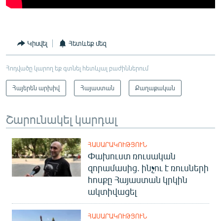
Կիսվել
Հետևեք մեզ
Հոդվածը կարող եք գտնել հետևյալ բաժիններում
Հայերեն արխիվ
Հայաստան
Քաղաքական
Շարունակել կարդալ
ՀԱՍԱՐԱԿՈՒԹՅՈՒՆ
Փախուստ ռուսական
զորամասից. ինչու է ռուսների
հոսքը Հայաստան կրկին
ակտիվացել
ՀԱՍԱՐԱԿՈՒԹՅՈՒՆ