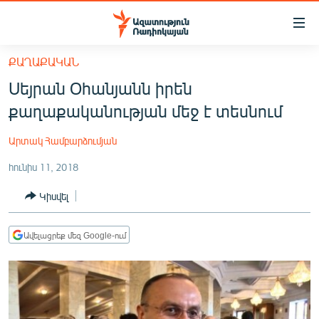
Մատչելիության
հղումներ
Անցնել
ՔԱՂԱՔԱԿԱՆ
հիմնական
ԱԶԱՏՈՒԹՅՈՒՆ TV
Սեյրան Օհանյանն իրեն
բովանդակությանը
ՀԱՅԱՍՏԱՆ
Անցնել
քաղաքականության մեջ է տեսնում
հիմնական
ՔԱՂԱՔԱԿԱՆ
մենյուին
Արտակ Համբարձումյան
ԸՆՏՐՈՒԹՅՈՒՆՆԵՐ 2026
Որոնում
հունիս 11, 2018
ԻՐԱՎՈՒՆՔ
Կիսվել
ՀԱՍԱՐԱԿՈՒԹՅՈՒՆ
ՏՆՏԵՍՈՒԹՅՈՒՆ
Ավելացրեք մեզ Google-ում
ՂԱՐԱԲԱՂ
ՊԱՏԵՐԱԶՄԻ 6 ՇԱԲԱԹՆԵՐԸ
ՏԱՐԱԾԱՇՐՋԱՆ