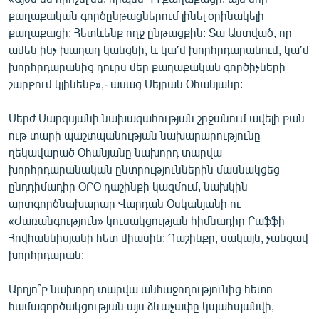
English
քաղաքական գործընթացներում լինել օրինակելի
քաղաքացի: Հետևենք ողջ ընթացքին: Տա Աստված, որ
Русский
ամեն ինչ խաղաղ կանցնի, և կա՛մ խորհրդարանում, կա՛մ
խորհրդարանից դուրս մեր քաղաքական գործիչների
ՀԵՏԵՎԵՔ ՄԵԶ
շարքում կլինենք»,- ասաց Սեյրան Օհանյանը:
Սերժ Սարգսյանի նախագահության շրջանում ավելի քան
ութ տարի պաշտպանության նախարարությունը
ղեկավարած Օհանյանը նախորդ տարվա
խորհրդարանական ընտրություններին մասնակցեց
«Ազատության» բոլոր կայքերը
ընդդիմադիր ՕՐՕ դաշինքի կազմում, նախկին
արտգործնախարար Վարդան Օսկանյանի ու
«Ժառանգություն» կուսակցության հիմնադիր Րաֆֆի
Հովհաննիսյանի հետ միասին: Դաշինքը, սակայն, չանցավ
խորհրդարան:
Արդյո՞ք նախորդ տարվա անհաջողությունից հետո
համագործակցության այս ձևաչափը կպահպանվի,