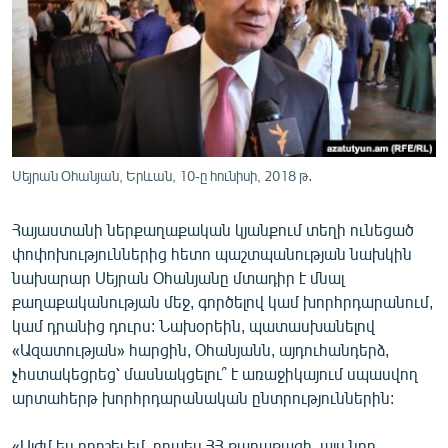
ՄԻՋԱԶԳԱՅԻՆ
ՄՇԱԿՈՒՅԹ
ՍՊՈՐՏ
ՄԵԿՆԱԲԱՆՈՒԹՅՈՒՆ
ՏՏ ԵՒ ԻՆՏԵՐՆԵՏ
Սեյրան Օհանյան, Երևան, 10-ը հունիսի, 2018 թ․
ԿՈՐՈՆԱՎԻՐՈՒՍ
Հայաստանի ներքաղաքական կյանքում տեղի ունեցած
ԱՐԽԻՎ
փոփոխություններից հետո պաշտպանության նախկին
ՏԵՍԱՆՅՈՒԹԵՐ
նախարար Սեյրան Օհանյանը մտադիր է մնալ
քաղաքականության մեջ, գործելով կամ խորհրդարանում,
ԲԱՆԱՎԵՃ
կամ դրանից դուրս: Նախօրեին, պատասխանելով
ՁԳՏԵԼՈՎ ԼԱՎԱԳՈՒՅՆԻՆ
«Ազատության» հարցին, Օհանյանն, այդուհանդերձ,
չհստակեցրեց՝ մասնակցելու՞ է առաջիկայում սպասվող
ՓՈԴՔԱՍԹ
արտահերթ խորհրդարանական ընտրություններին:
Հայերեն
«Այժմ ես որոշել եմ, որպես ՀՀ քաղաքացի, այս նոր