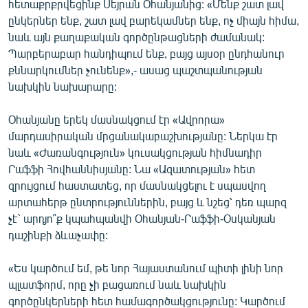
հետաքրքրվեցինք Սեյրան Օհանյանից: «Մենք շատ լավ
ընկերներ ենք, շատ լավ բարեկամներ ենք, ոչ միայն հիմա,
նաև այն քաղաքական գործընթացների ժամանակ:
Պարբերաբար հանդիպում ենք, բայց այսօր ընդհանուր
քննարկումներ չունենք»,- ասաց պաշտպանության
նախկին նախարարը:
Օհանյանը երեկ մասնակցում էր «Ավրորա»
մարդասիրական մրցանակաբաշխությանը: Ներկա էր
նաև «Ժառանգություն» կուսակցության հիմնադիր
Րաֆֆի Հովհաննիսյանը: Նա «Ազատության» հետ
զրույցում հաստատեց, որ մասնակցելու է սպասվող
արտահերթ ընտրություններին, բայց և նշեց՝ դեռ պարզ
չէ` արդյո՞ք կպահպանվի Օհանյան-Րաֆֆի-Օսկանյան
դաշինքի ձևաչափը:
«Ես կարծում եմ, թե նոր Հայաստանում պիտի լինի նոր
պլատֆորմ, որը չի բացառում նաև նախկին
գործընկերների հետ համագործակցությունը: Կարծում