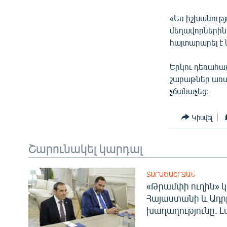
«Ես իշխանությ
մեղավորներին,
հայտարարել է 
Երկու դեռահա
շաբաթներ առա
չճանաչեց:
Կիսվել
Շարունակել կարդալ
ՏԱՐԱԾԱՇՐՋԱՆ
«Թրամփի ուղին» կ
Հայաստանի և Ադր
խաղաղությունը. Լ