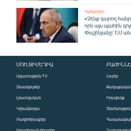
ՀԱՅԱՍՏԱՆ
«Չենք կարող հանր
որն այս պահին գոյո
Փաշինյանը՝ ԵՄ ա
ՄՈՒԼՏԻՄԵԴԻԱ
ԲԱԺԻՆՆԵ
Ազատություն TV
Լուրեր
Տեսանյութեր
Քաղաքակա
Լրատվական
Իրավունք
Կիրակնօրյա
Տնտեսությու
Ռադիոծրագրեր
Հասարակութ
Առավոտյան ծրագիր
Ղարաբաղյան