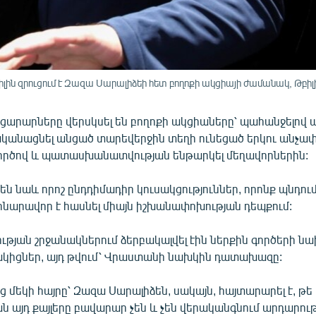
 զրուցում է Զազա Սարալիձեի հետ բողոքի ակցիայի ժամանակ, Թբիլիսի
ւցարարները վերսկսել են բողոքի ակցիաները՝ պահանջելով
րականացնել անցած տարեվերջին տեղի ունեցած երկու անչ
ործով և պատասխանատվության ենթարկել մեղավորներին:
 են նաև որոշ ընդդիմադիր կուսակցություններ, որոնք պնդում
հնարավոր է հասնել միայն իշխանափոխության դեպքում:
ության շրջանակներում ձերբակալվել էին ներքին գործերի 
կիցներ, այդ թվում՝ Վրաստանի նախկին դատախազը:
մեկի հայրը՝ Զազա Սարալիձեն, սակայն, հայտարարել է, թե
 այդ քայլերը բավարար չեն և չեն վերականգնում արդարութ