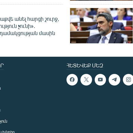
աքվե անել հարցի շուրջ,
ւթյուն չունի»․
նդամակցության մասին
Ր
ՀԵՏԵՎԵՔ ՄԵԶ
ն
ն
յուն
 խնդիր