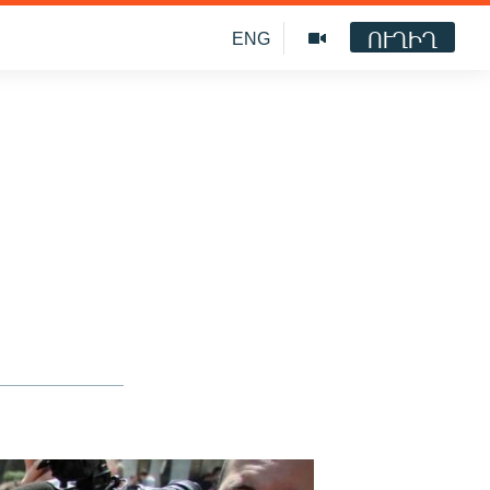
ՈՒՂԻՂ
ENG