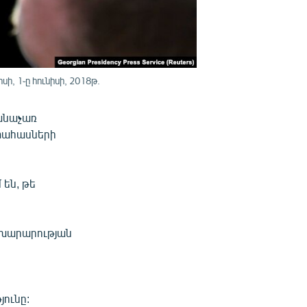
, 1֊ը հունիսի, 2018թ.
 անաչառ
ափահասների
 են, թե
նախարարության
յունը: