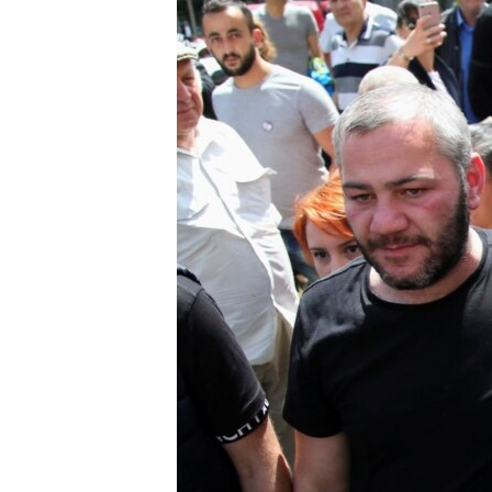
ՄԻՋԱԶԳԱՅԻՆ
ՄՇԱԿՈՒՅԹ
ՍՊՈՐՏ
ՄԵԿՆԱԲԱՆՈՒԹՅՈՒՆ
ՏՏ ԵՒ ԻՆՏԵՐՆԵՏ
ԿՈՐՈՆԱՎԻՐՈՒՍ
ԱՐԽԻՎ
ՏԵՍԱՆՅՈՒԹԵՐ
ԲԱՆԱՎԵՃ
ՁԳՏԵԼՈՎ ԼԱՎԱԳՈՒՅՆԻՆ
ՓՈԴՔԱՍԹ