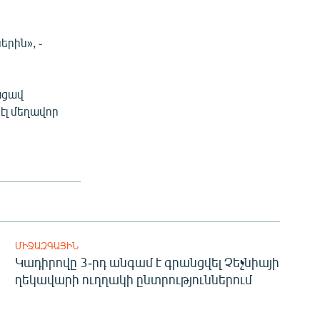
ն
րին», ֊
ացավ
էլ մեղավոր
ՄԻՋԱԶԳԱՅԻՆ
Կադիրովը 3-րդ անգամ է գրանցվել Չեչնիայի
ղեկավարի ուղղակի ընտրություններում