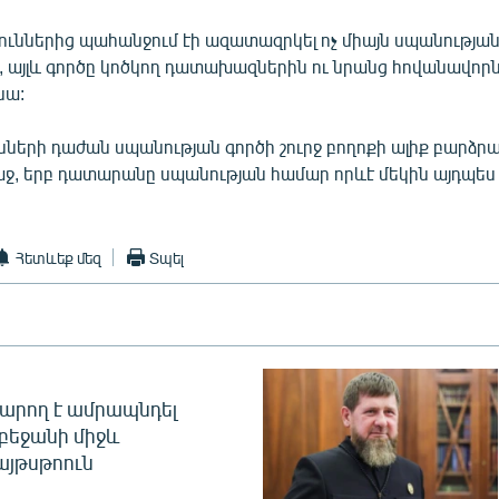
ուններից պահանջում էի ազատազրկել ոչ միայն սպանությա
 այլև գործը կոծկող դատախազներին ու նրանց հովանավորնե
նա:
սների դաժան սպանության գործի շուրջ բողոքի ալիք բարձր
ջ, երբ դատարանը սպանության համար որևէ մեկին այդպես 
Հետևեք մեզ
Տպել
արող է ամրապնդել
բեջանի միջև
այթսթոուն