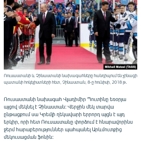
ՄԻՋԱԶԳԱՅԻՆ
ՄՇԱԿՈՒՅԹ
ՍՊՈՐՏ
ՄԵԿՆԱԲԱՆՈՒԹՅՈՒՆ
ՏՏ ԵՒ ԻՆՏԵՐՆԵՏ
ԿՈՐՈՆԱՎԻՐՈՒՍ
ԱՐԽԻՎ
Ռուսաստանի և Չինաստանի նախագահները հանդիպում են չինացի
պատանի հոկեյիստների հետ, Չինաստան, 8-ը հունիսի, 2018 թ․
ՏԵՍԱՆՅՈՒԹԵՐ
ԲԱՆԱՎԵՃ
Ռուսաստանի նախագահ Վլադիմիր Պուտինը եռօրյա
այցով մեկնել է Չինաստան: Վերջին մեկ տարվա
ՁԳՏԵԼՈՎ ԼԱՎԱԳՈՒՅՆԻՆ
ընթացքում սա Կրեմլի ղեկավարի երրորդ այցն է այդ
ՓՈԴՔԱՍԹ
երկիր, որի հետ Ռուսաստանը փորձում է հնարավորինս
ջերմ հարաբերություններ պահպանել Արևմուտքից
Հայերեն
մեկուսացման ֆոնին: