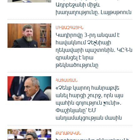
Ադրբեջանի միջև
խաղաղությունը. Լայթսթոուն
ՄԻՋԱԶԳԱՅԻՆ
Կադիրովը 3-րդ անգամ է
հավակնում Չեչնիայի
ղեկավարի պաշտոնին․ ԿԸՀ-ն
գրանցել է նրա
թեկնածությունը
ՀԱՅԱՍՏԱՆ
«Չենք կարող հանրաքվե
անել հարցի շուրջ, որն այս
պահին գոյություն չունի»․
Փաշինյանը՝ ԵՄ
անդամակցության մասին
ՔԱՂԱՔԱԿԱՆ