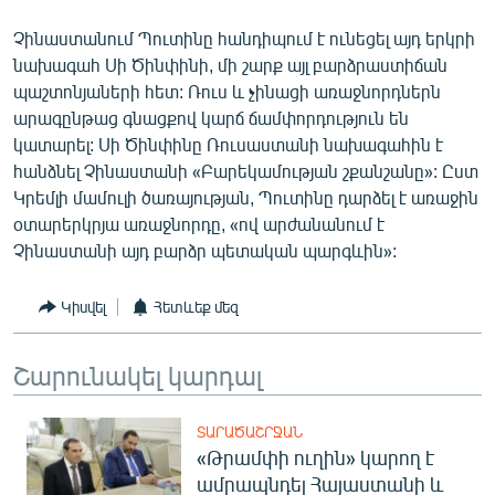
English
Չինաստանում Պուտինը հանդիպում է ունեցել այդ երկրի
Русский
նախագահ Սի Ծինփինի, մի շարք այլ բարձրաստիճան
պաշտոնյաների հետ: Ռուս և չինացի առաջնորդներն
արագընթաց գնացքով կարճ ճամփորդություն են
ՀԵՏԵՎԵՔ ՄԵԶ
կատարել: Սի Ծինփինը Ռուսաստանի նախագահին է
հանձնել Չինաստանի «Բարեկամության շքանշանը»: Ըստ
Կրեմլի մամուլի ծառայության, Պուտինը դարձել է առաջին
օտարերկրյա առաջնորդը, «ով արժանանում է
Չինաստանի այդ բարձր պետական պարգևին»:
«Ազատության» բոլոր կայքերը
Կիսվել
Հետևեք մեզ
Շարունակել կարդալ
ՏԱՐԱԾԱՇՐՋԱՆ
«Թրամփի ուղին» կարող է
ամրապնդել Հայաստանի և