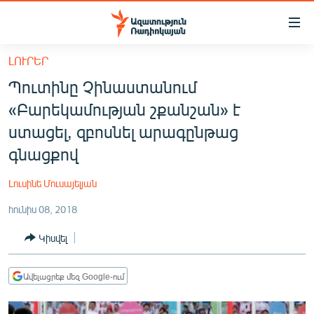
Մատչելիության
հղումներ
Անցնել
ԼՈՒՐԵՐ
հիմնական
ԱԶԱՏՈՒԹՅՈՒՆ TV
Պուտինը Չինաստանում
բովանդակությանը
ՀԱՅԱՍՏԱՆ
Անցնել
«Բարեկամության շքանշան» է
հիմնական
ՔԱՂԱՔԱԿԱՆ
ստացել, զբոսնել արագընթաց
մենյուին
ԸՆՏՐՈՒԹՅՈՒՆՆԵՐ 2026
գնացքով
Որոնում
ԻՐԱՎՈՒՆՔ
Լուսինե Մուսայելյան
ՀԱՍԱՐԱԿՈՒԹՅՈՒՆ
հունիս 08, 2018
ՏՆՏԵՍՈՒԹՅՈՒՆ
Կիսվել
ՂԱՐԱԲԱՂ
ՊԱՏԵՐԱԶՄԻ 6 ՇԱԲԱԹՆԵՐԸ
Ավելացրեք մեզ Google-ում
ՏԱՐԱԾԱՇՐՋԱՆ