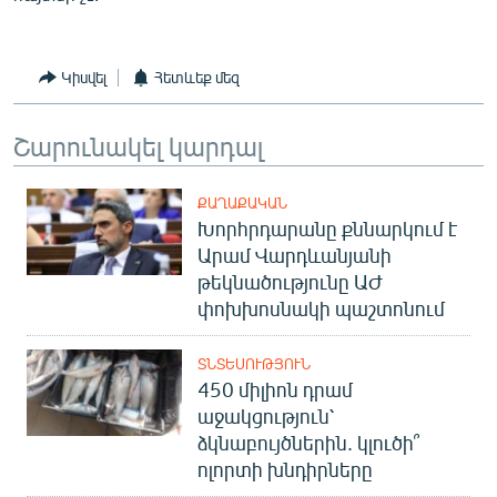
Կիսվել
Հետևեք մեզ
Շարունակել կարդալ
ՔԱՂԱՔԱԿԱՆ
Խորհրդարանը քննարկում է
Արամ Վարդևանյանի
թեկնածությունը ԱԺ
փոխխոսնակի պաշտոնում
ՏՆՏԵՍՈՒԹՅՈՒՆ
450 միլիոն դրամ
աջակցություն՝
ձկնաբույծներին. կլուծի՞
ոլորտի խնդիրները