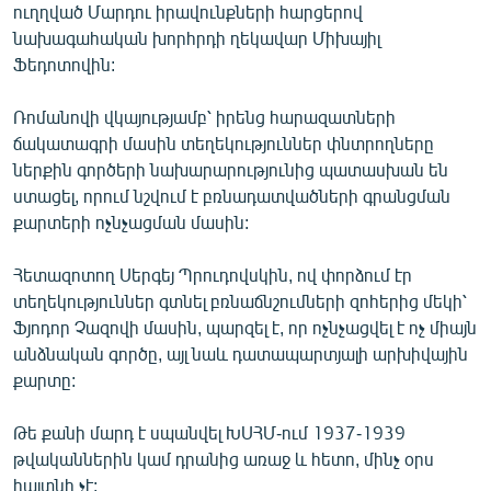
ուղղված Մարդու իրավունքների հարցերով
English
նախագահական խորհրդի ղեկավար Միխայիլ
Русский
Ֆեդոտովին:
Ռոմանովի վկայությամբ՝ իրենց հարազատների
ՀԵՏԵՎԵՔ ՄԵԶ
ճակատագրի մասին տեղեկություններ փնտրողները
ներքին գործերի նախարարությունից պատասխան են
ստացել, որում նշվում է բռնադատվածների գրանցման
քարտերի ոչնչացման մասին:
«Ազատության» բոլոր կայքերը
Հետազոտող Սերգեյ Պրուդովսկին, ով փորձում էր
տեղեկություններ գտնել բռնաճնշումների զոհերից մեկի՝
Ֆյոդոր Չազովի մասին, պարզել է, որ ոչնչացվել է ոչ միայն
անձնական գործը, այլ նաև դատապարտյալի արխիվային
քարտը:
Թե քանի մարդ է սպանվել ԽՍՀՄ-ում 1937-1939
թվականներին կամ դրանից առաջ և հետո, մինչ օրս
հայտնի չէ: