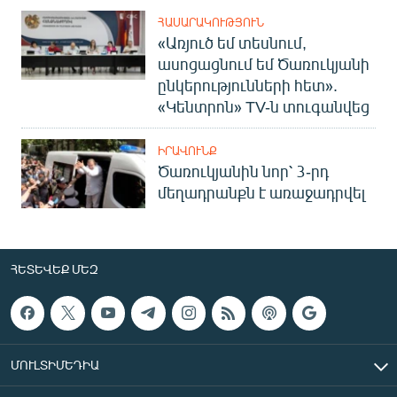
ՀԱՍԱՐԱԿՈՒԹՅՈՒՆ
«Առյուծ եմ տեսնում,
ասոցացնում եմ Ծառուկյանի
ընկերությունների հետ».
«Կենտրոն» TV-ն տուգանվեց
ԻՐԱՎՈՒՆՔ
Ծառուկյանին նոր՝ 3-րդ
մեղադրանքն է առաջադրվել
ՀԵՏԵՎԵՔ ՄԵԶ
ՄՈՒԼՏԻՄԵԴԻԱ