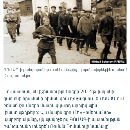
ՄԻՋԱԶԳԱՅԻՆ
ՄՇԱԿՈՒՅԹ
ՍՊՈՐՏ
ՄԵԿՆԱԲԱՆՈՒԹՅՈՒՆ
ՏՏ ԵՒ ԻՆՏԵՐՆԵՏ
ԿՈՐՈՆԱՎԻՐՈՒՍ
ԱՐԽԻՎ
ԳՈւԼԱԳ-ի թանգարանի լուսանկարներից․ կալանավորներին տանում
են աշխատելու
ՏԵՍԱՆՅՈՒԹԵՐ
ԲԱՆԱՎԵՃ
Ռուսաստանյան իշխանությունները 2014 թվականի
գաղտնի հրամանի հիման վրա ոչնչացվում են ԽՍՀՄ-ում
ՁԳՏԵԼՈՎ ԼԱՎԱԳՈՒՅՆԻՆ
բռնաճնշումների մասին վկայող արխիվային
ՓՈԴՔԱՍԹ
փաստաթղթերը: Այս մասին գրում է «Կոմերսանտ»
պարբերականը, վկայակոչելով ԳՈւԼԱԳ-ի պատմության
Հայերեն
թանգարանի տնօրեն Ռոման Ռոմանովի նամակը՝