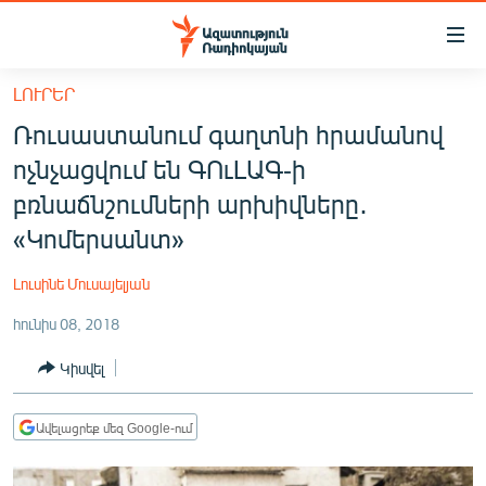
Մատչելիության
հղումներ
Անցնել
ԼՈՒՐԵՐ
հիմնական
ԱԶԱՏՈՒԹՅՈՒՆ TV
Ռուսաստանում գաղտնի հրամանով
բովանդակությանը
ՀԱՅԱՍՏԱՆ
Անցնել
ոչնչացվում են ԳՈւԼԱԳ-ի
հիմնական
ՔԱՂԱՔԱԿԱՆ
բռնաճնշումների արխիվները․
մենյուին
ԸՆՏՐՈՒԹՅՈՒՆՆԵՐ 2026
«Կոմերսանտ»
Որոնում
ԻՐԱՎՈՒՆՔ
Լուսինե Մուսայելյան
ՀԱՍԱՐԱԿՈՒԹՅՈՒՆ
հունիս 08, 2018
ՏՆՏԵՍՈՒԹՅՈՒՆ
Կիսվել
ՂԱՐԱԲԱՂ
ՊԱՏԵՐԱԶՄԻ 6 ՇԱԲԱԹՆԵՐԸ
Ավելացրեք մեզ Google-ում
ՏԱՐԱԾԱՇՐՋԱՆ