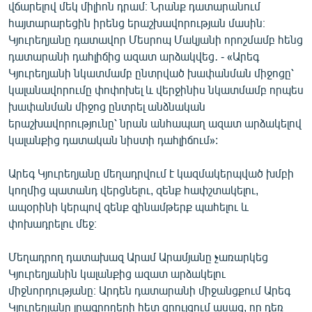
վճարելով մեկ միլիոն դրամ։ Նրանք դատարանում
English
հայտարարեցին իրենց երաշխավորության մասին։
Русский
Կյուրեղյանը դատավոր Մեսրոպ Մակյանի որոշմամբ հենց
դատարանի դահլիճից ազատ արձակվեց․ - «Արեգ
Կյուրեղյանի նկատմամբ ընտրված խափանման միջոցը՝
ՀԵՏԵՎԵՔ ՄԵԶ
կալանավորումը փոփոխել և վերջինիս նկատմամբ որպես
խափանման միջոց ընտրել անձնական
երաշխավորությունը՝ նրան անհապաղ ազատ արձակելով
կալանքից դատական նիստի դահլիճում»:
«Ազատության» բոլոր կայքերը
Արեգ Կյուրեղյանը մեղադրվում է կազմակերպված խմբի
կողմից պատանդ վերցնելու, զենք հափշտակելու,
ապօրինի կերպով զենք զինամթերք պահելու և
փոխադրելու մեջ։
Մեղադրող դատախազ Արամ Արամյանը չառարկեց
Կյուրեղյանին կալանքից ազատ արձակելու
միջնորդությանը։ Արդեն դատարանի միջանցքում Արեգ
Կյուրեղյանը լրագրողերի հետ զրույցում ասաց, որ դեռ