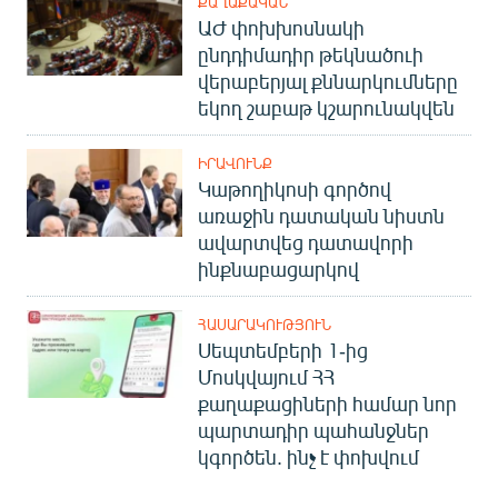
ՔԱՂԱՔԱԿԱՆ
ԱԺ փոխխոսնակի
ընդդիմադիր թեկնածուի
վերաբերյալ քննարկումները
եկող շաբաթ կշարունակվեն
ԻՐԱՎՈՒՆՔ
Կաթողիկոսի գործով
առաջին դատական նիստն
ավարտվեց դատավորի
ինքնաբացարկով
ՀԱՍԱՐԱԿՈՒԹՅՈՒՆ
Սեպտեմբերի 1-ից
Մոսկվայում ՀՀ
քաղաքացիների համար նոր
պարտադիր պահանջներ
կգործեն. ինչ է փոխվում