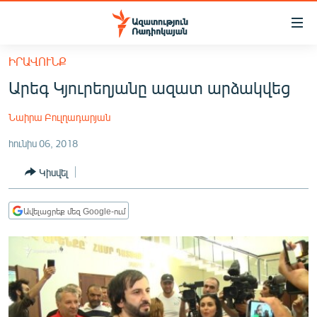
Մատչելիության
հղումներ
Անցնել
ԻՐԱՎՈՒՆՔ
հիմնական
ԱԶԱՏՈՒԹՅՈՒՆ TV
Արեգ Կյուրեղյանը ազատ արձակվեց
բովանդակությանը
ՀԱՅԱՍՏԱՆ
Անցնել
Նաիրա Բուլղադարյան
հիմնական
ՔԱՂԱՔԱԿԱՆ
մենյուին
հունիս 06, 2018
ԸՆՏՐՈՒԹՅՈՒՆՆԵՐ 2026
Որոնում
Կիսվել
ԻՐԱՎՈՒՆՔ
ՀԱՍԱՐԱԿՈՒԹՅՈՒՆ
Ավելացրեք մեզ Google-ում
ՏՆՏԵՍՈՒԹՅՈՒՆ
ՂԱՐԱԲԱՂ
ՊԱՏԵՐԱԶՄԻ 6 ՇԱԲԱԹՆԵՐԸ
ՏԱՐԱԾԱՇՐՋԱՆ