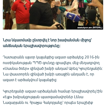
ՄԻՋԱԶԳԱՅԻՆ
ՄՇԱԿՈՒՅԹ
ՍՊՈՐՏ
ՄԵԿՆԱԲԱՆՈՒԹՅՈՒՆ
ՏՏ ԵՒ ԻՆՏԵՐՆԵՏ
Նրա նկատմամբ ընտրվել է նոր խափանման միջոց՝
անձնական երաշխավորությունը:
ԿՈՐՈՆԱՎԻՐՈՒՍ
ԱՐԽԻՎ
Դատարանն այսօր կալանքից ազատ արձակեց 2016-ին
ոստիկանության ՊՊԾ գունդը գրավելու մեջ մեղադրվող
ՏԵՍԱՆՅՈՒԹԵՐ
«Սասնա ծռեր» զինված խմբի անդամ Արեգ Կյուրեղյանին։
ԲԱՆԱՎԵՃ
Նա փաստորեն զինված խմբի առաջին անդամն է, որ
ազատ է արձակվում կալանքից։
ՁԳՏԵԼՈՎ ԼԱՎԱԳՈՒՅՆԻՆ
ՓՈԴՔԱՍԹ
Կյուրեղյանի ազատ արձակման համար երաշխավորել էին
«Ելք» խմբակցության պատգամավորներ Լենա
Հայերեն
Նազարյանն ու Հրաչյա Հակոբյանը՝ որպես երաշխիք