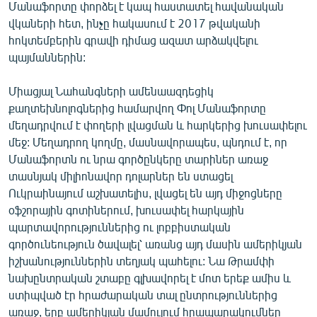
Մանաֆորտը փորձել է կապ հաստատել հավանական
վկաների հետ, ինչը հակասում է 2017 թվականի
հոկտեմբերին գրավի դիմաց ազատ արձակվելու
պայմաններին:
Միացյալ Նահանգների ամենաազդեցիկ
քաղտեխնոլոգներից համարվող Փոլ Մանաֆորտը
մեղադրվում է փողերի լվացման և հարկերից խուսափելու
մեջ: Մեղադրող կողմը, մասնավորապես, պնդում է, որ
Մանաֆորտն ու նրա գործընկերը տարիներ առաջ
տասնյակ միլիոնավոր դոլարներ են ստացել
Ուկրաինայում աշխատելիս, լվացել են այդ միջոցները
օֆշորային գոտիներում, խուսափել հարկային
պարտավորություններից ու լոբբիստական
գործունեություն ծավալել՝ առանց այդ մասին ամերիկյան
իշխանություններին տեղյակ պահելու: Նա Թրամփի
նախընտրական շտաբը գլխավորել է մոտ երեք ամիս և
ստիպված էր հրաժարական տալ ընտրություններից
առաջ, երբ ամերիկյան մամուլում հրապարակումներ