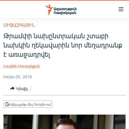
Մատչելիության
հղումներ
Անցնել
ՄԻՋԱԶԳԱՅԻՆ
հիմնական
ԱԶԱՏՈՒԹՅՈՒՆ TV
Թրամփի նախընտրական շտաբի
բովանդակությանը
ՀԱՅԱՍՏԱՆ
Անցնել
նախկին ղեկավարին նոր մեղադրանք
հիմնական
ՔԱՂԱՔԱԿԱՆ
է առաջադրվել
մենյուին
ԸՆՏՐՈՒԹՅՈՒՆՆԵՐ 2026
Որոնում
Լուսինե Մուսայելյան
ԻՐԱՎՈՒՆՔ
հունիս 05, 2018
ՀԱՍԱՐԱԿՈՒԹՅՈՒՆ
Կիսվել
ՏՆՏԵՍՈՒԹՅՈՒՆ
ՂԱՐԱԲԱՂ
Ավելացրեք մեզ Google-ում
ՊԱՏԵՐԱԶՄԻ 6 ՇԱԲԱԹՆԵՐԸ
ՏԱՐԱԾԱՇՐՋԱՆ