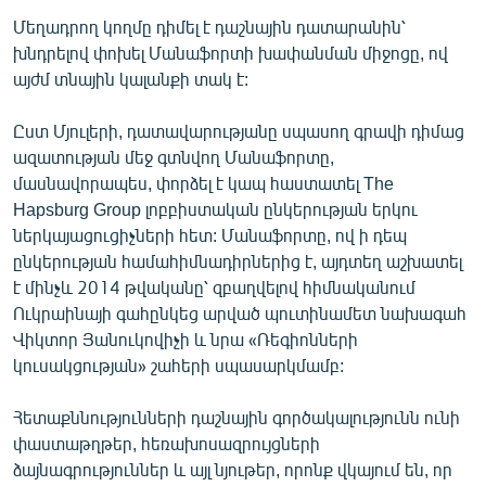
English
Մեղադրող կողմը դիմել է դաշնային դատարանին՝
խնդրելով փոխել Մանաֆորտի խափանման միջոցը, ով
Русский
այժմ տնային կալանքի տակ է:
ՀԵՏԵՎԵՔ ՄԵԶ
Ըստ Մյուլերի, դատավարությանը սպասող գրավի դիմաց
ազատության մեջ գտնվող Մանաֆորտը,
մասնավորապես, փորձել է կապ հաստատել The
Hapsburg Group լոբբիստական ընկերության երկու
ներկայացուցիչների հետ: Մանաֆորտը, ով ի դեպ
ընկերության համահիմնադիրներից է, այդտեղ աշխատել
«Ազատության» բոլոր կայքերը
է մինչև 2014 թվականը՝ զբաղվելով հիմնականում
Ուկրաինայի գահընկեց արված պուտինամետ նախագահ
Վիկտոր Յանուկովիչի և նրա «Ռեգիոնների
կուսակցության» շահերի սպասարկմամբ:
Հետաքննությունների դաշնային գործակալությունն ունի
փաստաթղթեր, հեռախոսազրույցների
ձայնագրություններ և այլ նյութեր, որոնք վկայում են, որ