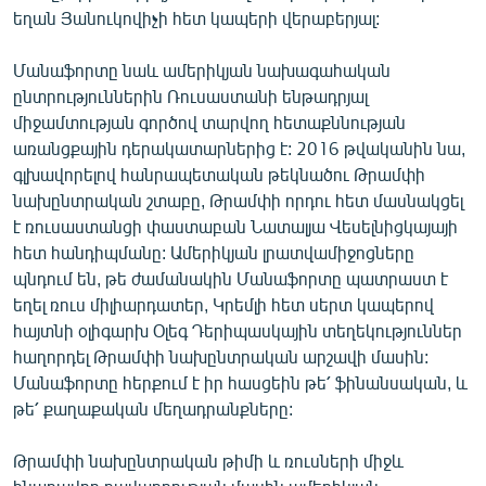
եղան Յանուկովիչի հետ կապերի վերաբերյալ:
Մանաֆորտը նաև ամերիկյան նախագահական
ընտրություններին Ռուսաստանի ենթադրյալ
միջամտության գործով տարվող հետաքննության
առանցքային դերակատարներից է: 2016 թվականին նա,
գլխավորելով հանրապետական թեկնածու Թրամփի
նախընտրական շտաբը, Թրամփի որդու հետ մասնակցել
է ռուսաստանցի փաստաբան Նատալյա Վեսելնիցկայայի
հետ հանդիպմանը: Ամերիկյան լրատվամիջոցները
պնդում են, թե ժամանակին Մանաֆորտը պատրաստ է
եղել ռուս միլիարդատեր, Կրեմլի հետ սերտ կապերով
հայտնի օլիգարխ Օլեգ Դերիպասկային տեղեկություններ
հաղորդել Թրամփի նախընտրական արշավի մասին:
Մանաֆորտը հերքում է իր հասցեին թե՛ ֆինանսական, և
թե՛ քաղաքական մեղադրանքները:
Թրամփի նախընտրական թիմի և ռուսների միջև