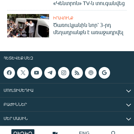
«Կենտրոն» TV-ն տուգանվեց
ԻՐԱՎՈՒՆՔ
Ծառուկյանին նոր՝ 3-րդ
մեղադրանքն է առաջադրվել
ՀԵՏԵՎԵՔ ՄԵԶ
ՄՈՒԼՏԻՄԵԴԻԱ
ԲԱԺԻՆՆԵՐ
ՄԵՐ ՄԱՍԻՆ
ՈՒՂԻՂ
ENG
«Ազատ Եվրոպա/Ազատություն» ռադիոկայան © 2026