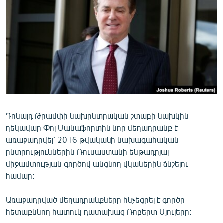
ՄԻՋԱԶԳԱՅԻՆ
ՄՇԱԿՈՒՅԹ
ՍՊՈՐՏ
ՄԵԿՆԱԲԱՆՈՒԹՅՈՒՆ
ՏՏ ԵՒ ԻՆՏԵՐՆԵՏ
ԿՈՐՈՆԱՎԻՐՈՒՍ
Դոնալդ Թրամփի նախընտրական շտաբի նախկին
ԱՐԽԻՎ
ղեկավար Փոլ Մանաֆորտին նոր մեղադրանք է
ՏԵՍԱՆՅՈՒԹԵՐ
առաջադրվել՝ 2016 թվականի նախագահական
ընտրություններին Ռուսաստանի ենթադրյալ
ԲԱՆԱՎԵՃ
միջամտության գործով անցնող վկաներին ճնշելու
ՁԳՏԵԼՈՎ ԼԱՎԱԳՈՒՅՆԻՆ
համար:
ՓՈԴՔԱՍԹ
Առաջադրված մեղադրանքները հնչեցրել է գործը
հետաքննող հատուկ դատախազ Ռոբերտ Մյուլերը:
Հայերեն