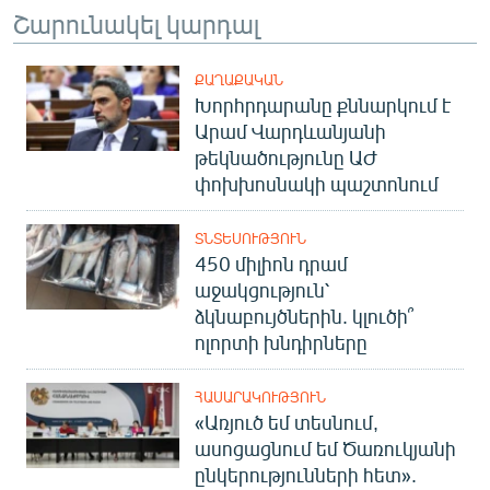
Շարունակել կարդալ
ՔԱՂԱՔԱԿԱՆ
Խորհրդարանը քննարկում է
Արամ Վարդևանյանի
թեկնածությունը ԱԺ
փոխխոսնակի պաշտոնում
ՏՆՏԵՍՈՒԹՅՈՒՆ
450 միլիոն դրամ
աջակցություն՝
ձկնաբույծներին. կլուծի՞
ոլորտի խնդիրները
ՀԱՍԱՐԱԿՈՒԹՅՈՒՆ
«Առյուծ եմ տեսնում,
ասոցացնում եմ Ծառուկյանի
ընկերությունների հետ».