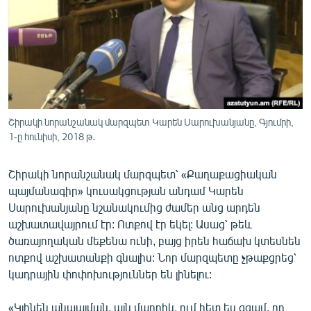
ՄԻՋԱԶԳԱՅԻՆ
ՄՇԱԿՈՒՅԹ
ՍՊՈՐՏ
ՄԵԿՆԱԲԱՆՈՒԹՅՈՒՆ
ՏՏ ԵՒ ԻՆՏԵՐՆԵՏ
Շիրակի նորանշանակ մարզպետ Կարեն Սարուխանյանը, Գյումրի,
ԿՈՐՈՆԱՎԻՐՈՒՍ
1-ը հունիսի, 2018 թ․
ԱՐԽԻՎ
Շիրակի նորանշանակ մարզպետ՝ «Քաղաքացիական
ՏԵՍԱՆՅՈՒԹԵՐ
պայմանագիր» կուսակցության անդամ Կարեն
Սարուխանյանը նշանակումից ժամեր անց արդեն
ԲԱՆԱՎԵՃ
աշխատավայրում էր: Ոտքով էր եկել: Ասաց՝ թեև
ՁԳՏԵԼՈՎ ԼԱՎԱԳՈՒՅՆԻՆ
ծառայողական մեքենա ունի, բայց իրեն հաճախ կտեսնեն
ոտքով աշխատանքի գնալիս: Նոր մարզպետը չթաքցրեց՝
ՓՈԴՔԱՍԹ
կադրային փոփոխություններ են լինելու:
Հայերեն
«Կլինեն անպայման, այն մարդիկ, ում հետ ես զգամ, որ