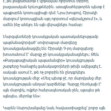
է, թե քաջածանոթ է կրթական ոլորտում տիրող
բացասական երևույթներին․ առաջնահերթորեն պետք է
պայքարեն կոռուպցիայի դեմ: Նրա խոսքով, Շիրակի
մարզում կոռուպցիան այդ ոլորտում «գերակշռում է», և
ամեն ինչ անելու են այն վերացնելու համար:
Մարզպետների կուսակցական պատականելությամբ
պայմանավորված՝ սովորաբար մարզերը
կուսակցականացվել են: Շիրակի 9-րդ մարզպետը
խոստանում է՝ մարզը չի կուսակցականացնելու: Թեև
«Քաղաքացիական պայամանգիր» կուսակցության
շարքերը համալրել ցանակացողների թիվն ավելացել է,
սակայն ասում է, թե ոչ բոլորին են ընդգրկելու
կուսակցության մեջ: «Մեզ պետք չէ, որ մարդկանց մեր
կուսակցության անդամ դարձնենք: Հարցը հետևյալն է՝
այն մարդիկ, ովքեր հանրապետական չեն, այսպես թե
այնպես, մերոնք են»:
Կարեն Սարուխանյանը նաև հավաստիացրեց՝ բոլոր այն