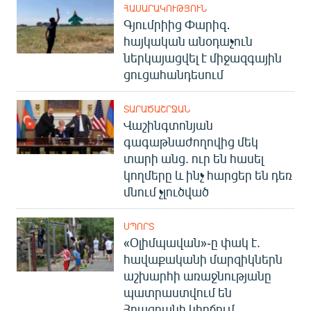
ՀԱՍԱՐԱԿՈՒԹՅՈՒՆ
Գյումրիից Փարիզ․
հայկական անօդաչուն
ներկայացվել է միջազգային
ցուցահանդեսում
ՏԱՐԱԾԱՇՐՋԱՆ
Վաշինգտոնյան
գագաթնաժողովից մեկ
տարի անց. ուր են հասել
կողմերը և ինչ հարցեր են դեռ
մնում չլուծված
ՍՊՈՐՏ
«Օլիմպավան»-ը փակ է.
հավաքականի մարզիկներն
աշխարհի առաջնությանը
պատրաստվում են
Հրազդանի կիրճում