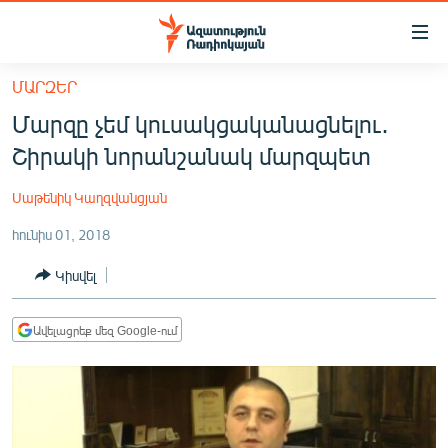
Մատչելիության
հղումներ
Անցնել
ՄԱՐԶԵՐ
հիմնական
ԱԶԱՏՈՒԹՅՈՒՆ TV
Մարզը չեմ կուսակցականացնելու․
բովանդակությանը
ՀԱՅԱՍՏԱՆ
Անցնել
Շիրակի նորանշանակ մարզպետ
հիմնական
ՔԱՂԱՔԱԿԱՆ
մենյուին
Սաթենիկ Կաղզվանցյան
ԸՆՏՐՈՒԹՅՈՒՆՆԵՐ 2026
Որոնում
հունիս 01, 2018
ԻՐԱՎՈՒՆՔ
Կիսվել
ՀԱՍԱՐԱԿՈՒԹՅՈՒՆ
ՏՆՏԵՍՈՒԹՅՈՒՆ
Ավելացրեք մեզ Google-ում
ՂԱՐԱԲԱՂ
ՊԱՏԵՐԱԶՄԻ 6 ՇԱԲԱԹՆԵՐԸ
ՏԱՐԱԾԱՇՐՋԱՆ