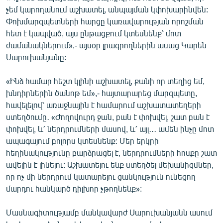
English
չեմ կարողանում աշխատել, անպայման կփոխարինվեն:
Փոխմարզպետների հարցը կառավարության որոշման
Русский
հետ է կապված, այս ընթացքում կտեսնենք՝ մոտ
ժամանակներում»,- այսօր լրագրողներին ասաց Կարեն
ՀԵՏԵՎԵՔ ՄԵԶ
Սարուխանյանը:
«Ինձ համար հեշտ կլինի աշխատել, քանի որ տեղից եմ,
խնդիրներին ծանոթ եմ»,- հայտարարեց մարզպետը,
հավելելով՝ առաջնային է համարում աշխատատեղերի
ստեղծումը․ «Ժողովուրդ ջան, բան է փոխվել, շատ բան է
«Ազատության» բոլոր կայքերը
փոխվել, և՛ ներդրումների մասով, և՛ այլ․․․ ամեն ինչը մոտ
ապագայում բոլորս կտեսնենք: Մեր երկրի
հեղինակությունը բարձրացել է, ներդրումների հոսքը շատ
ավելին է լինելու: Աշխատելու ենք ստեղծել մեխանիզմներ,
որ ոչ մի ներդրում կատարելու ցանկություն ունեցող
մարդու հանկարծ դիլխոր չթողնենք»:
Մասնագիտությամբ մանկավարժ Սարուխանյանն ասում