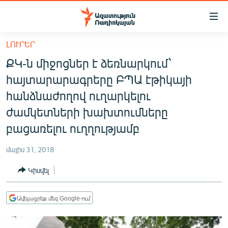
Մատչելիության
հղումներ
Անցնել
ԼՈՒՐԵՐ
հիմնական
ԱԶԱՏՈՒԹՅՈՒՆ TV
ՔԿ-ն միջոցներ է ձեռնարկում՝
բովանդակությանը
ՀԱՅԱՍՏԱՆ
Անցնել
հայտարարագրերը ԲՊԱ էթիկայի
հիմնական
ՔԱՂԱՔԱԿԱՆ
հանձնաժողով ուղարկելու
մենյուին
ԸՆՏՐՈՒԹՅՈՒՆՆԵՐ 2026
ժամկետների խախտումները
Որոնում
բացառելու ուղղությամբ
ԻՐԱՎՈՒՆՔ
ՀԱՍԱՐԱԿՈՒԹՅՈՒՆ
մայիս 31, 2018
ՏՆՏԵՍՈՒԹՅՈՒՆ
Կիսվել
ՂԱՐԱԲԱՂ
Ավելացրեք մեզ Google-ում
ՊԱՏԵՐԱԶՄԻ 6 ՇԱԲԱԹՆԵՐԸ
ՏԱՐԱԾԱՇՐՋԱՆ