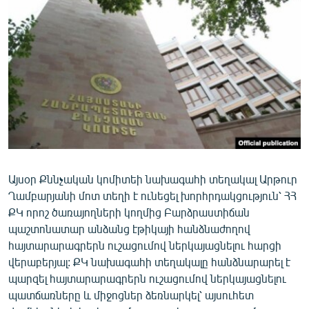
ՄԻՋԱԶԳԱՅԻՆ
ՄՇԱԿՈՒՅԹ
ՍՊՈՐՏ
ՄԵԿՆԱԲԱՆՈՒԹՅՈՒՆ
ՏՏ ԵՒ ԻՆՏԵՐՆԵՏ
ԿՈՐՈՆԱՎԻՐՈՒՍ
ԱՐԽԻՎ
Այսօր Քննչական կոմիտեի նախագահի տեղակալ Արթուր
ՏԵՍԱՆՅՈՒԹԵՐ
Ղամբարյանի մոտ տեղի է ունեցել խորհրդակցություն՝ ՀՀ
ԲԱՆԱՎԵՃ
ՔԿ որոշ ծառայողների կողմից Բարձրաստիճան
պաշտոնատար անձանց էթիկայի հանձնաժողով
ՁԳՏԵԼՈՎ ԼԱՎԱԳՈՒՅՆԻՆ
հայտարարագրերն ուշացումով ներկայացնելու հարցի
ՓՈԴՔԱՍԹ
վերաբերյալ: ՔԿ նախագահի տեղակալը հանձնարարել է
պարզել հայտարարագրերն ուշացումով ներկայացնելու
պատճառները և միջոցներ ձեռնարկել՝ այսուհետ
Հայերեն