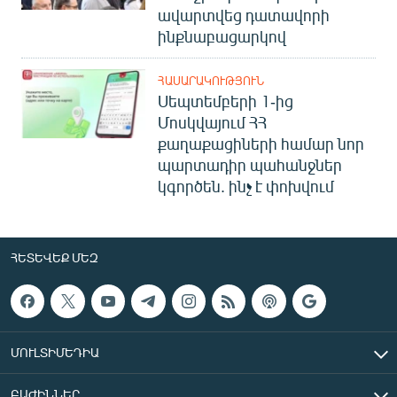
ավարտվեց դատավորի
ինքնաբացարկով
ՀԱՍԱՐԱԿՈՒԹՅՈՒՆ
Սեպտեմբերի 1-ից
Մոսկվայում ՀՀ
քաղաքացիների համար նոր
պարտադիր պահանջներ
կգործեն. ինչ է փոխվում
ՀԵՏԵՎԵՔ ՄԵԶ
ՄՈՒԼՏԻՄԵԴԻԱ
ԲԱԺԻՆՆԵՐ