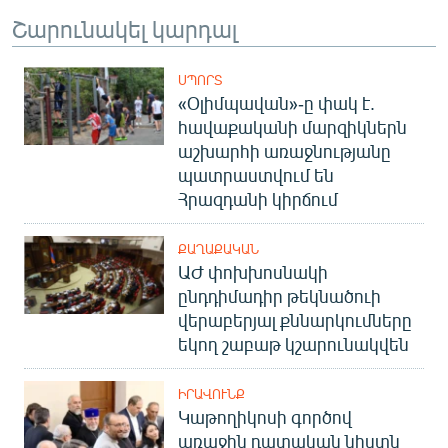
Շարունակել կարդալ
ՍՊՈՐՏ
«Օլիմպավան»-ը փակ է.
հավաքականի մարզիկներն
աշխարհի առաջնությանը
պատրաստվում են
Հրազդանի կիրճում
ՔԱՂԱՔԱԿԱՆ
ԱԺ փոխխոսնակի
ընդդիմադիր թեկնածուի
վերաբերյալ քննարկումները
եկող շաբաթ կշարունակվեն
ԻՐԱՎՈՒՆՔ
Կաթողիկոսի գործով
առաջին դատական նիստն