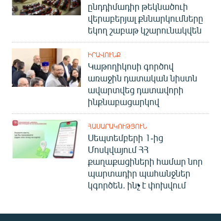
ընդդիմադիր թեկնածուի
վերաբերյալ քննարկումները
եկող շաբաթ կշարունակվեն
ԻՐԱՎՈՒՆՔ
Կաթողիկոսի գործով
առաջին դատական նիստն
ավարտվեց դատավորի
ինքնաբացարկով
ՀԱՍԱՐԱԿՈՒԹՅՈՒՆ
Սեպտեմբերի 1-ից
Մոսկվայում ՀՀ
քաղաքացիների համար նոր
պարտադիր պահանջներ
կգործեն. ինչ է փոխվում