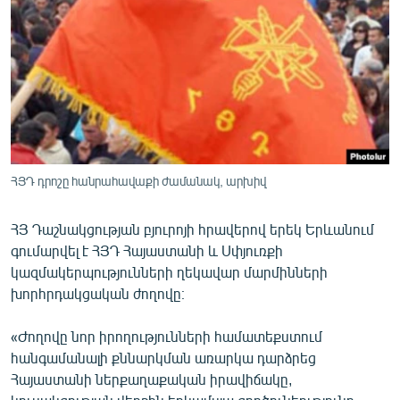
ՄԻՋԱԶԳԱՅԻՆ
ՄՇԱԿՈՒՅԹ
ՍՊՈՐՏ
ՄԵԿՆԱԲԱՆՈՒԹՅՈՒՆ
ՏՏ ԵՒ ԻՆՏԵՐՆԵՏ
ԿՈՐՈՆԱՎԻՐՈՒՍ
ՀՅԴ դրոշը հանրահավաքի ժամանակ, արխիվ
ԱՐԽԻՎ
ՀՅ Դաշնակցության բյուրոյի հրավերով երեկ Երևանում
ՏԵՍԱՆՅՈՒԹԵՐ
գումարվել է ՀՅԴ Հայաստանի և Սփյուռքի
կազմակերպությունների ղեկավար մարմինների
ԲԱՆԱՎԵՃ
խորհրդակցական ժողովը։
ՁԳՏԵԼՈՎ ԼԱՎԱԳՈՒՅՆԻՆ
«Ժողովը նոր իրողությունների համատեքստում
ՓՈԴՔԱՍԹ
հանգամանալի քննարկման առարկա դարձրեց
Հայաստանի ներքաղաքական իրավիճակը,
Հայերեն