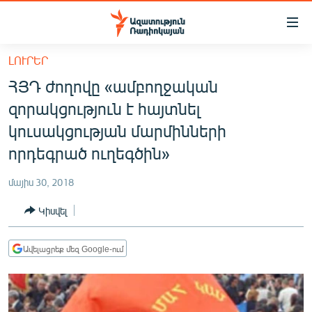
Մատչելիության
հղումներ
Անցնել
ԼՈՒՐԵՐ
հիմնական
ԱԶԱՏՈՒԹՅՈՒՆ TV
ՀՅԴ ժողովը «ամբողջական
բովանդակությանը
ՀԱՅԱՍՏԱՆ
Անցնել
զորակցություն է հայտնել
հիմնական
ՔԱՂԱՔԱԿԱՆ
կուսակցության մարմինների
մենյուին
ԸՆՏՐՈՒԹՅՈՒՆՆԵՐ 2026
որդեգրած ուղեգծին»
Որոնում
ԻՐԱՎՈՒՆՔ
մայիս 30, 2018
ՀԱՍԱՐԱԿՈՒԹՅՈՒՆ
Կիսվել
ՏՆՏԵՍՈՒԹՅՈՒՆ
ՂԱՐԱԲԱՂ
Ավելացրեք մեզ Google-ում
ՊԱՏԵՐԱԶՄԻ 6 ՇԱԲԱԹՆԵՐԸ
ՏԱՐԱԾԱՇՐՋԱՆ