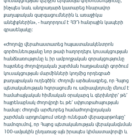
կուսակցության վերջին երկամսյա գործունեությունը,
English
ինչպես նաև անդրադարձ կատարեց հնարավոր
քաղաքական զարգացումներին և առաջիկա
Русский
անելիքներին», - հաղորդում է ՀՅԴ հանրային կապերի
գրասենյակը:
ՀԵՏԵՎԵՔ ՄԵԶ
«Ժողովը վերահաստատեց հայաստանակենտրոն
գործունեությանը նոր թափ հաղորդելու կուսակցության
հանձնառությունը և իր ամբողջական զորակցությունը
հայտնեց ժողովրդական շարժման հաղթանակի գործում
կուսակցության մարմինների կողմից որդեգրած
«Ազատության» բոլոր կայքերը
քաղաքական ուղեգծին։ Ժողովն արձանագրեց, որ Հայոց
պետականության հզորացումն ու ամրապնդումը մնում է
համահայկական հիմնական օրակարգ և գերխնդիր՝ թե՛
հայրենաբնակ ժողովրդի եւ թե՛ սփյուռքահայության
համար: Ժողովն արժևորեց համաժողովրդական
շարժման արդյունքում տեղի ունեցած վերազարթոնքը՝
համոզումով, որ Հայոց պետականության վերականգնման
100-ամյակին ընդառաջ այն իրապես կիմաստավորվի և