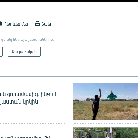
Հետևեք մեզ
Տպել
 գտնել հետևյալ բաժիններում
Քաղաքական
 զորամասից. ինչու է
այաստան կրկին