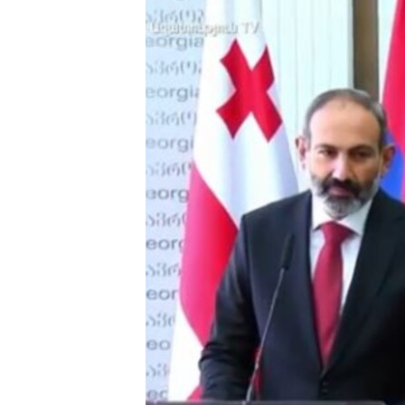
ՄԻՋԱԶԳԱՅԻՆ
ՄՇԱԿՈՒՅԹ
ՍՊՈՐՏ
ՄԵԿՆԱԲԱՆՈՒԹՅՈՒՆ
ՏՏ ԵՒ ԻՆՏԵՐՆԵՏ
ԿՈՐՈՆԱՎԻՐՈՒՍ
ԱՐԽԻՎ
ՏԵՍԱՆՅՈՒԹԵՐ
ԲԱՆԱՎԵՃ
ՁԳՏԵԼՈՎ ԼԱՎԱԳՈՒՅՆԻՆ
ՓՈԴՔԱՍԹ