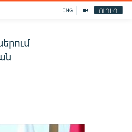
ՈՒՂԻՂ
ENG
ներում
յան