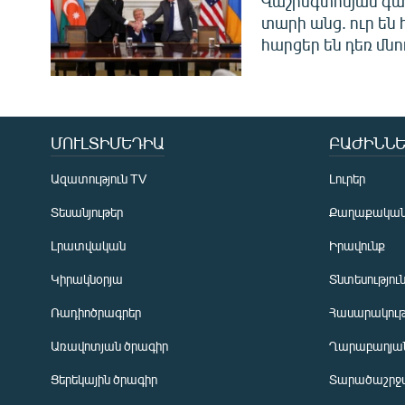
Վաշինգտոնյան գա
տարի անց. ուր են 
հարցեր են դեռ մնո
ՄՈՒԼՏԻՄԵԴԻԱ
ԲԱԺԻՆՆԵ
Ազատություն TV
Լուրեր
Տեսանյութեր
Քաղաքակա
Լրատվական
Իրավունք
Կիրակնօրյա
Տնտեսությու
Ռադիոծրագրեր
Հասարակութ
Առավոտյան ծրագիր
Ղարաբաղյան
Ցերեկային ծրագիր
Տարածաշրջ
Հայերեն