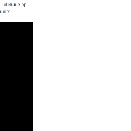
և անձամբ իր
ամբ։