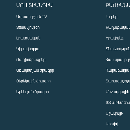
ՄՈՒԼՏԻՄԵԴԻԱ
ԲԱԺԻՆՆԵ
Ազատություն TV
Լուրեր
Տեսանյութեր
Քաղաքակա
Լրատվական
Իրավունք
Կիրակնօրյա
Տնտեսությու
Ռադիոծրագրեր
Հասարակութ
Առավոտյան ծրագիր
Ղարաբաղյան
Ցերեկային ծրագիր
Տարածաշրջ
Հայերեն
Երեկոյան ծրագիր
Միջազգային
English
ՏՏ և Ինտեր
Русский
Մշակույթ
ՀԵՏԵՎԵՔ ՄԵԶ
Արխիվ