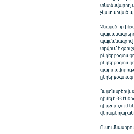
տնտեսվարող սո
չկատարված պա
Չնայած որ ինչ
պայմանագրերո
պայմանագրով 
տրվում է զգու
ընդերքօգտագո
ընդերքօգտագո
պարտավորությո
ընդերքօգտագոր
Հայտնաբերված
դիմել է ՀՀ է
դիրքորոշում 
վերաբերյալ ա
Ուսումնասիրու