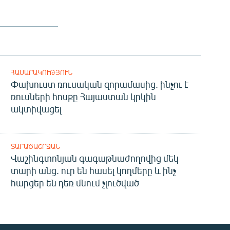
ՀԱՍԱՐԱԿՈՒԹՅՈՒՆ
Փախուստ ռուսական զորամասից. ինչու է
ռուսների հոսքը Հայաստան կրկին
ակտիվացել
ՏԱՐԱԾԱՇՐՋԱՆ
Վաշինգտոնյան գագաթնաժողովից մեկ
տարի անց. ուր են հասել կողմերը և ինչ
հարցեր են դեռ մնում չլուծված