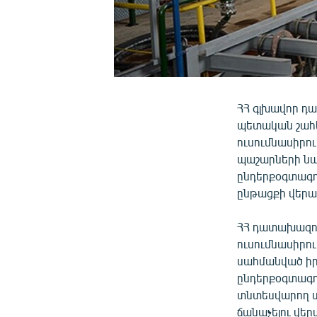
ՀՀ գլխավոր դ
պետական շահե
ուսումնասիրո
պաշարների նա
ընդերքօգտագո
ընթացքի վերաբ
ՀՀ դատախազու
ուսումնասիրու
սահմանված իր
ընդերքօգտագոր
տնտեսվարող սո
ճանաչելու վեր