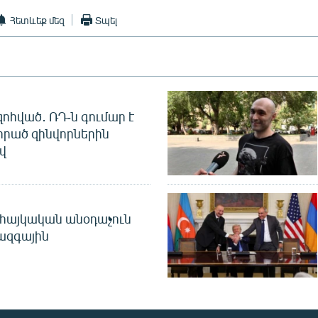
Հետևեք մեզ
Տպել
զոհված․ ՌԴ-ն գումար է
որած զինվորներին
վ
 հայկական անօդաչուն
ջազգային