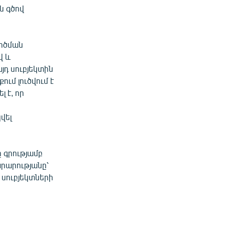
ն գծով
ործման
վ և
դ սուբյեկտին
ում լուծվում է
 է, որ
վել
 գրությամբ
րարությանը՝
 սուբյեկտների