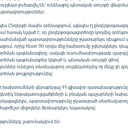
ւբյեկտ լուծարվել են՝ ունենալով պետական տուրքի վճարմա
րտավորություններ:
պես Ընդերքի մասին օրենսգրքում, այնպես էլ ընդերքօգտագ
ւմ հստակ նշված է, որ ընդերքօգտագործողի կողմից օրենքո
սահմանված պարտավորությունները չկատարելու դեպքում այ
շացում, որից հետո 90 օրվա մեջ խախտումը չվերացնելու դեպք
րծման պայմանագիրը, սակայն ուսումնասիրությամբ պարզվել
րծման պայմանագրեր կնքած և պետական տուրքի գծով
ւններ ունեցող տնտեսվարող սուբյեկտներից ոչ մեկը չի զրկ
ծման թույլտվությունից:
 խախտումների վերաբերյալ ՀՀ գլխավոր դատախազությունը
ներգետիկ ենթակառուցվածքների և բնական պաշարների նախա
ներկայացնելու, պարտավորությունը չկատարած տնտեսվարող
նհարժեշտ միջոցներ ձեռնարկելու նպատակով:
թյունները շարունակվում են: