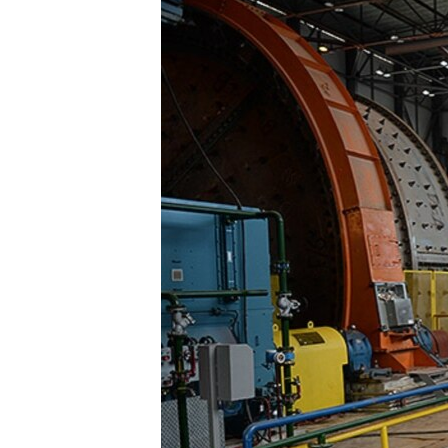
ՄԻՋԱԶԳԱՅԻՆ
ՄՇԱԿՈՒՅԹ
ՍՊՈՐՏ
ՄԵԿՆԱԲԱՆՈՒԹՅՈՒՆ
ՏՏ ԵՒ ԻՆՏԵՐՆԵՏ
ԿՈՐՈՆԱՎԻՐՈՒՍ
ԱՐԽԻՎ
ՏԵՍԱՆՅՈՒԹԵՐ
ԲԱՆԱՎԵՃ
ՁԳՏԵԼՈՎ ԼԱՎԱԳՈՒՅՆԻՆ
ՓՈԴՔԱՍԹ