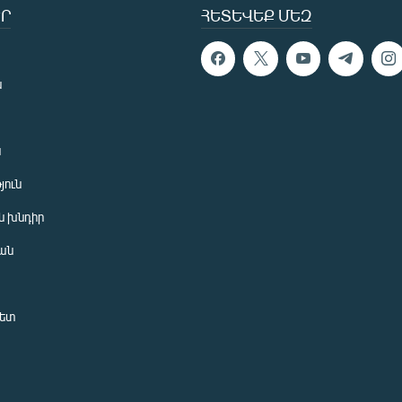
Ր
ՀԵՏԵՎԵՔ ՄԵԶ
ն
ն
յուն
 խնդիր
ան
նետ