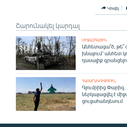
Կիսվել
Շարունակել կարդալ
ՄԻՋԱԶԳԱՅԻՆ
Անհետացա՞ծ, թե՞ 
խնայում՝ անհետ կ
դասալիք գրանցելո
ՀԱՍԱՐԱԿՈՒԹՅՈՒՆ
Գյումրիից Փարիզ․
ներկայացվել է մի
ցուցահանդեսում