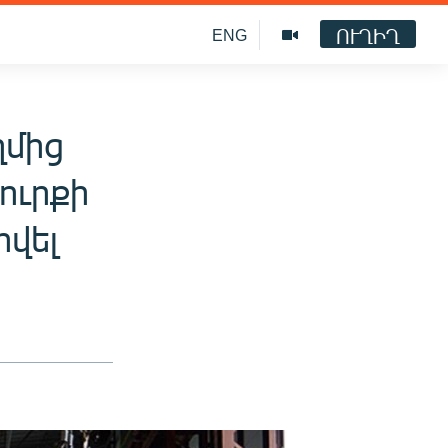
ՈՒՂԻՂ
ENG
ղմից
ուրքի
վել