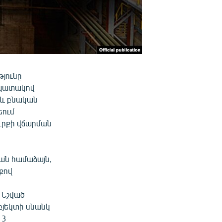
յունը
նպատակով
 և բնական
եում
ւրքի վճարման
ան համաձայն,
քով
 Նշված
բյեկտի սնանկ
 3