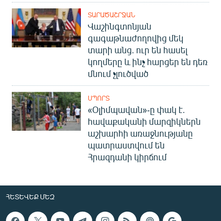
ՏԱՐԱԾԱՇՐՋԱՆ
Վաշինգտոնյան
գագաթնաժողովից մեկ
տարի անց. ուր են հասել
կողմերը և ինչ հարցեր են դեռ
մնում չլուծված
ՍՊՈՐՏ
«Օլիմպավան»-ը փակ է.
հավաքականի մարզիկներն
աշխարհի առաջնությանը
պատրաստվում են
Հրազդանի կիրճում
ՀԵՏԵՎԵՔ ՄԵԶ