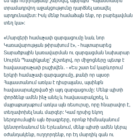
են այս ուղղությամբ շարժվել, այսինքն՝ Հայաստանին
տրամադրվող աջակցությունը դարձնել առավել
արդյունավետ: Իսկ մենք համաձայն ենք, որ բարելավման
տեղ կա»:
«Մարզերի համաչափ զարգացումը նաև նոր
Կառավարության թիրախում է», - հայտարարեց
Տարածքային կառավարման ու զարգացման նախարար
Սուրեն Պապիկյանը՝ շեշտելով, որ միջոցները պետք է
հավասարաչափ բաշխվեն․ - «Ես շատ եմ կարևորում
երկրի համաչափ զարգացումը, քանի որ այսօր
Հայաստանում առկա է դիսբալանս, այսինքն
հավասարակշռված չի այդ զարգացումը: Մենք պիտի
փորձենք ամեն ինչ անել և հավասարակշռել, և
մայրաքաղաքում առկա այն ռեսուրսը, որը հնարավոր է,
տեղափոխել նաև մարզեր: Կամ դրսից եկող
ներդրումային այն ծրագրերը, որոնք հիմնականում
կենտրոնանում են Երևանում, մենք պիտի ամեն կերպ
օժանդակենք, ուղղորդենք, որ էդ մարդիկ գան ու