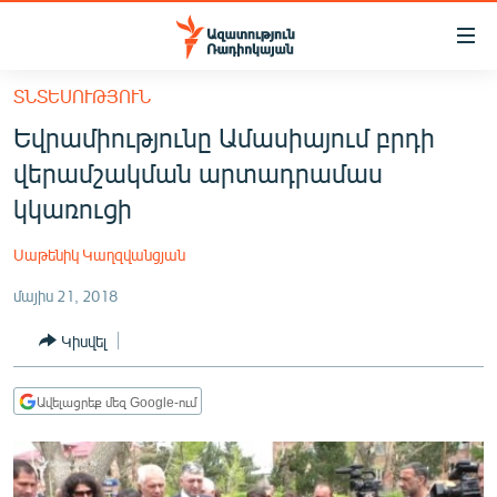
Մատչելիության
հղումներ
Անցնել
ՏՆՏԵՍՈՒԹՅՈՒՆ
հիմնական
ԱԶԱՏՈՒԹՅՈՒՆ TV
Եվրամիությունը Ամասիայում բրդի
բովանդակությանը
ՀԱՅԱՍՏԱՆ
Անցնել
վերամշակման արտադրամաս
հիմնական
ՔԱՂԱՔԱԿԱՆ
կկառուցի
մենյուին
ԸՆՏՐՈՒԹՅՈՒՆՆԵՐ 2026
Որոնում
Սաթենիկ Կաղզվանցյան
ԻՐԱՎՈՒՆՔ
մայիս 21, 2018
ՀԱՍԱՐԱԿՈՒԹՅՈՒՆ
Կիսվել
ՏՆՏԵՍՈՒԹՅՈՒՆ
ՂԱՐԱԲԱՂ
Ավելացրեք մեզ Google-ում
ՊԱՏԵՐԱԶՄԻ 6 ՇԱԲԱԹՆԵՐԸ
ՏԱՐԱԾԱՇՐՋԱՆ