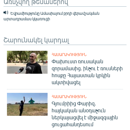
Առնչվող թեմաներով
Եվրամիությունը Ամասիայում բրդի վերամշակման
արտադրամաս կկառուցի
Շարունակել կարդալ
ՀԱՍԱՐԱԿՈՒԹՅՈՒՆ
Փախուստ ռուսական
զորամասից. ինչու է ռուսների
հոսքը Հայաստան կրկին
ակտիվացել
ՀԱՍԱՐԱԿՈՒԹՅՈՒՆ
Գյումրիից Փարիզ․
հայկական անօդաչուն
ներկայացվել է միջազգային
ցուցահանդեսում