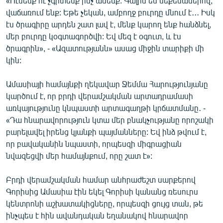
«Ունենք ու չգիտենք ինչ անենք: Գալիս են մեքենաներով,
English
վաճառում ենք: Եթե չեկան, ամբողջ բուրդը մնում է․․․ Իսկ
էս ծրագիրը արդեն շատ լավ է, մենք կարող ենք հանձնել,
Русский
մեր բուրդը կօգտագործվի: Եվ մեզ է օգուտ, և էս
ծրագրին», - «Ազատությանն» ասաց միջին տարիքի մի
ՀԵՏԵՎԵՔ ՄԵԶ
կին:
Ամասիայի համայնքի ղեկավար Ջեմմա Հարությունյանը
կարծում է, որ բրդի վերամշակման արտադրամասի
առկայությունը կնպաստի արտագաղթի կրճատմանը․ -
«Դա հնարավորություն կտա մեր բնակչությանը որոշակի
«Ազատության» բոլոր կայքերը
բարելավել իրենց կյանքի պայմանները: Եվ ինձ թվում է,
որ բավականին նպաստի, որպեսզի միգրացիան
նվազեցվի մեր համայնքում, որը շատ է»:
Բրդի վերամշակման համար անհրաժեշտ սարքերով
Գորիսից Ամասիա էին եկել Գորիսի կանանց ռեսուրս
կենտրոնի աշխատակիցները, որպեսզի ցույց տան, թե
ինչպես է հին ավանդական եղանակով հնարավոր