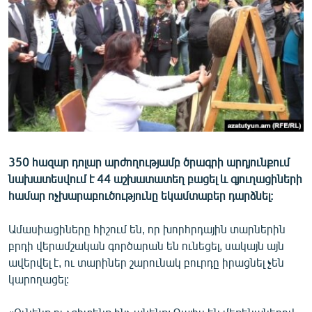
ՄԻՋԱԶԳԱՅԻՆ
ՄՇԱԿՈՒՅԹ
ՍՊՈՐՏ
ՄԵԿՆԱԲԱՆՈՒԹՅՈՒՆ
ՏՏ ԵՒ ԻՆՏԵՐՆԵՏ
ԿՈՐՈՆԱՎԻՐՈՒՍ
350 հազար դոլար արժողությամբ ծրագրի արդյունքում
ԱՐԽԻՎ
նախատեսվում է 44 աշխատատեղ բացել և գյուղացիների
ՏԵՍԱՆՅՈՒԹԵՐ
համար ոչխարաբուծությունը եկամտաբեր դարձնել:
ԲԱՆԱՎԵՃ
Ամասիացիները հիշում են, որ խորհրդային տարներին
ՁԳՏԵԼՈՎ ԼԱՎԱԳՈՒՅՆԻՆ
բրդի վերամշական գործարան են ունեցել, սակայն այն
ավերվել է, ու տարիներ շարունակ բուրդը իրացնել չեն
ՓՈԴՔԱՍԹ
կարողացել:
Հայերեն