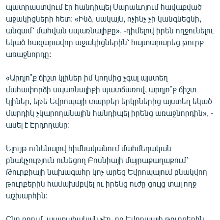
պատրաստվում էր հանդիպել Սարաևոյում հավաքված
English
աջակիցների հետ: «Ինձ, սակայն, ոչինչ չի կանգնեցնի,
Русский
անգամ՝ մահվան սպառնալիքը», -դիմելով իրեն ողջունելու
եկած հազարավոր աջակիցներին՝ հայտարարեց թուրք
ՀԵՏԵՎԵՔ ՄԵԶ
առաջնորդը:
«Արդյո՞ք ճիշտ կլիներ իմ կողմից չգալ այստեղ
մահափորձի սպառնալիքի պատճառով, արդյո՞ք ճիշտ
կլիներ, եթե Եվրոպայի տարբեր երկրներից այստեղ եկած
մարդիկ չկարողանային հանդիպել իրենց առաջնորդին», -
«Ազատության» բոլոր կայքերը
ասել է Էրդողանը:
Ելույթ ունենալով հիմնականում մահմեդական
բնակչություն ունեցող Բոսնիայի մայրաքաղաքում՝
Թուրքիայի նախագահը կոչ արեց Եվրոպայում բնակվող
թուրքերին համախմբվել ու իրենց ուժը ցույց տալ ողջ
աշխարհին:
Ընդ որում, պատահական չէր, որ Եվրոպայի թուրքերին