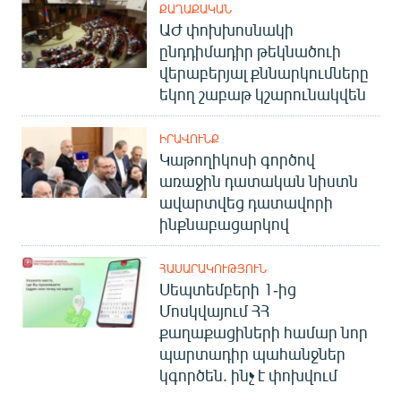
ՔԱՂԱՔԱԿԱՆ
ԱԺ փոխխոսնակի
ընդդիմադիր թեկնածուի
վերաբերյալ քննարկումները
եկող շաբաթ կշարունակվեն
ԻՐԱՎՈՒՆՔ
Կաթողիկոսի գործով
առաջին դատական նիստն
ավարտվեց դատավորի
ինքնաբացարկով
ՀԱՍԱՐԱԿՈՒԹՅՈՒՆ
Սեպտեմբերի 1-ից
Մոսկվայում ՀՀ
քաղաքացիների համար նոր
պարտադիր պահանջներ
կգործեն. ինչ է փոխվում