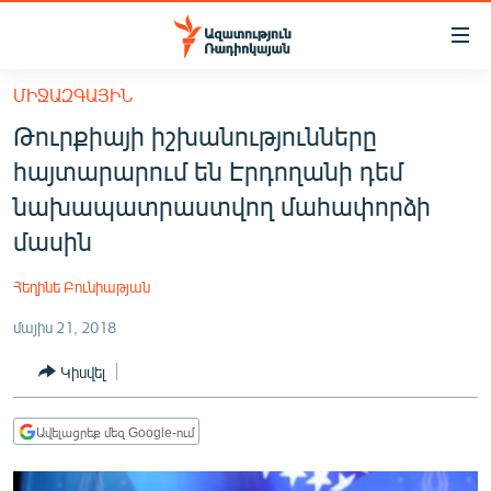
Մատչելիության
հղումներ
Անցնել
ՄԻՋԱԶԳԱՅԻՆ
հիմնական
ԱԶԱՏՈՒԹՅՈՒՆ TV
Թուրքիայի իշխանությունները
բովանդակությանը
ՀԱՅԱՍՏԱՆ
Անցնել
հայտարարում են Էրդողանի դեմ
հիմնական
ՔԱՂԱՔԱԿԱՆ
նախապատրաստվող մահափորձի
մենյուին
ԸՆՏՐՈՒԹՅՈՒՆՆԵՐ 2026
մասին
Որոնում
ԻՐԱՎՈՒՆՔ
Հեղինե Բունիաթյան
ՀԱՍԱՐԱԿՈՒԹՅՈՒՆ
մայիս 21, 2018
ՏՆՏԵՍՈՒԹՅՈՒՆ
Կիսվել
ՂԱՐԱԲԱՂ
ՊԱՏԵՐԱԶՄԻ 6 ՇԱԲԱԹՆԵՐԸ
Ավելացրեք մեզ Google-ում
ՏԱՐԱԾԱՇՐՋԱՆ