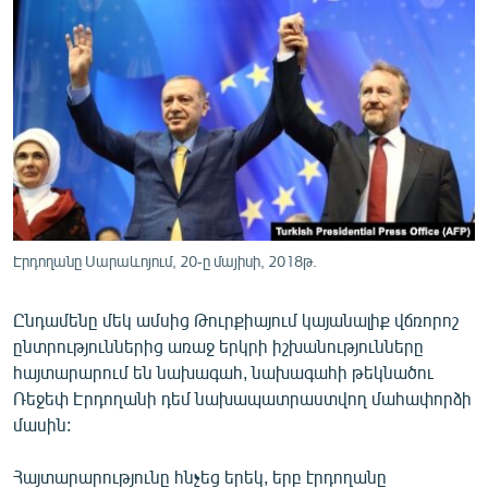
ՄԻՋԱԶԳԱՅԻՆ
ՄՇԱԿՈՒՅԹ
ՍՊՈՐՏ
ՄԵԿՆԱԲԱՆՈՒԹՅՈՒՆ
ՏՏ ԵՒ ԻՆՏԵՐՆԵՏ
ԿՈՐՈՆԱՎԻՐՈՒՍ
ԱՐԽԻՎ
Էրդողանը Սարաևոյում, 20-ը մայիսի, 2018թ.
ՏԵՍԱՆՅՈՒԹԵՐ
Ընդամենը մեկ ամսից Թուրքիայում կայանալիք վճռորոշ
ԲԱՆԱՎԵՃ
ընտրություններից առաջ երկրի իշխանությունները
ՁԳՏԵԼՈՎ ԼԱՎԱԳՈՒՅՆԻՆ
հայտարարում են նախագահ, նախագահի թեկնածու
Ռեջեփ Էրդողանի դեմ նախապատրաստվող մահափորձի
ՓՈԴՔԱՍԹ
մասին:
Հայերեն
Հայտարարությունը հնչեց երեկ, երբ էրդողանը