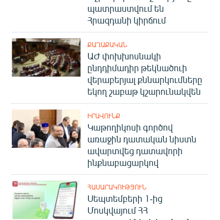
պատրաստվում են
Հրազդանի կիրճում
ՔԱՂԱՔԱԿԱՆ
ԱԺ փոխխոսնակի
ընդդիմադիր թեկնածուի
վերաբերյալ քննարկումները
եկող շաբաթ կշարունակվեն
ԻՐԱՎՈՒՆՔ
Կաթողիկոսի գործով
առաջին դատական նիստն
ավարտվեց դատավորի
ինքնաբացարկով
ՀԱՍԱՐԱԿՈՒԹՅՈՒՆ
Սեպտեմբերի 1-ից
Մոսկվայում ՀՀ