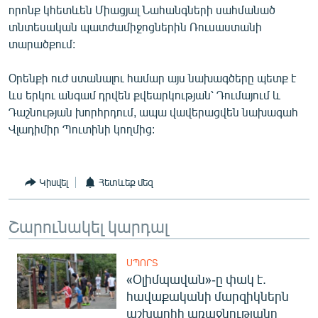
որոնք կհետևեն Միացյալ Նահանգների սահմանած
English
տնտեսական պատժամիջոցներին Ռուսաստանի
Русский
տարածքում:
ՀԵՏԵՎԵՔ ՄԵԶ
Օրենքի ուժ ստանալու համար այս նախագծերը պետք է
ևս երկու անգամ դրվեն քվեարկության՝ Դումայում և
Դաշնության խորհրդում, ապա վավերացվեն նախագահ
Վլադիմիր Պուտինի կողմից:
«Ազատության» բոլոր կայքերը
Կիսվել
Հետևեք մեզ
Շարունակել կարդալ
ՍՊՈՐՏ
«Օլիմպավան»-ը փակ է.
հավաքականի մարզիկներն
աշխարհի առաջնությանը