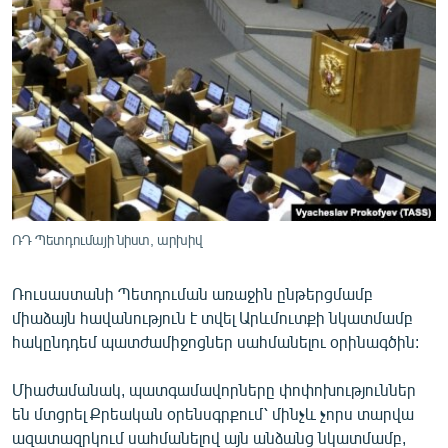
ՄԻՋԱԶԳԱՅԻՆ
ՄՇԱԿՈՒՅԹ
ՍՊՈՐՏ
ՄԵԿՆԱԲԱՆՈՒԹՅՈՒՆ
ՏՏ ԵՒ ԻՆՏԵՐՆԵՏ
ԿՈՐՈՆԱՎԻՐՈՒՍ
ԱՐԽԻՎ
ՌԴ Պետդումայի նիստ, արխիվ
ՏԵՍԱՆՅՈՒԹԵՐ
Ռուսաստանի Պետդուման առաջին ընթերցմամբ
ԲԱՆԱՎԵՃ
միաձայն հավանություն է տվել Արևմուտքի նկատմամբ
ՁԳՏԵԼՈՎ ԼԱՎԱԳՈՒՅՆԻՆ
հակընդդեմ պատժամիջոցներ սահմանելու օրինագծին:
ՓՈԴՔԱՍԹ
Միաժամանակ, պատգամավորները փոփոխություններ
են մտցրել Քրեական օրենսգրքում՝ մինչև չորս տարվա
Հայերեն
ազատազրկում սահմանելով այն անձանց նկատմամբ,