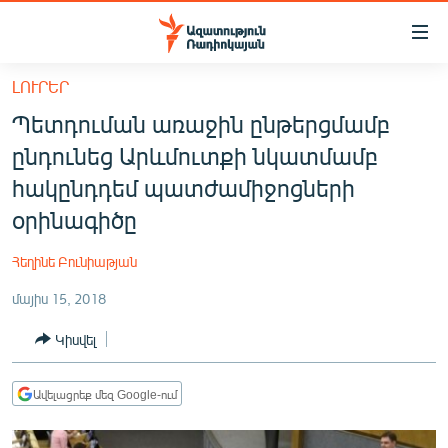
Մատչելիության
հղումներ
Անցնել
ԼՈՒՐԵՐ
հիմնական
ԱԶԱՏՈՒԹՅՈՒՆ TV
Պետդուման առաջին ընթերցմամբ
բովանդակությանը
ՀԱՅԱՍՏԱՆ
Անցնել
ընդունեց Արևմուտքի նկատմամբ
հիմնական
ՔԱՂԱՔԱԿԱՆ
հակընդդեմ պատժամիջոցների
մենյուին
ԸՆՏՐՈՒԹՅՈՒՆՆԵՐ 2026
օրինագիծը
Որոնում
ԻՐԱՎՈՒՆՔ
Հեղինե Բունիաթյան
ՀԱՍԱՐԱԿՈՒԹՅՈՒՆ
մայիս 15, 2018
ՏՆՏԵՍՈՒԹՅՈՒՆ
Կիսվել
ՂԱՐԱԲԱՂ
ՊԱՏԵՐԱԶՄԻ 6 ՇԱԲԱԹՆԵՐԸ
Ավելացրեք մեզ Google-ում
ՏԱՐԱԾԱՇՐՋԱՆ