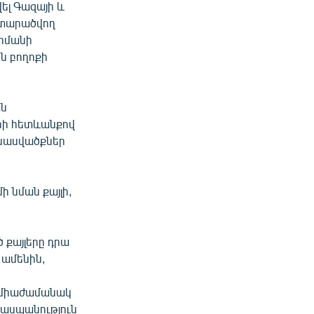
ել Գազայի և
 տարածվող
ահմանի
ն բողոքի
ան
րի հետևանքով
վնասվածքներ
ի նման քայլի,
ծ քայլերը դրա
 ամենին,
` միաժամանակ
եղասպանություն