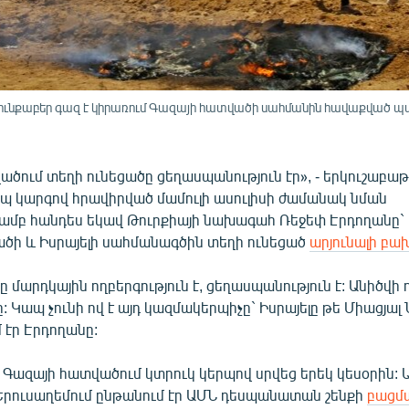
րցունքաբեր գազ է կիրառում Գազայի հատվածի սահմանին հավաքված պ
ծում տեղի ունեցածը ցեղասպանություն էր», - երկուշաբաթ
ապ կարգով հրավիրված մամուլի ասուլիսի ժամանակ նման
ամբ հանդես եկավ Թուրքիայի նախագահ Ռեջեփ Էրդողանը`
ծի և Իսրայելի սահմանագծին տեղի ունեցած
արյունալի բա
ը մարդկային ողբերգություն է, ցեղասպանություն է: Անիծվի
 Կապ չունի ով է այդ կազմակերպիչը` Իսրայելը թե Միացյալ
 էր Էրդողանը:
 Գազայի հատվածում կտրուկ կերպով սրվեց երեկ կեսօրին: Այ
 Երուսաղեմում ընթանում էր ԱՄՆ դեսպանատան շենքի
բացմ