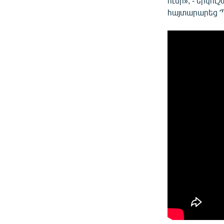
ունի», - երկո
հայտարարեց Պ