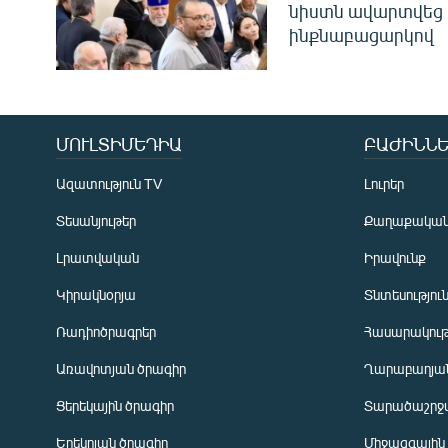
նիստն ավարտվեց
ինքնաբացարկով
ՄՈՒԼՏԻՄԵԴԻԱ
ԲԱԺԻՆՆԵ
Ազատություն TV
Լուրեր
Տեսանյութեր
Քաղաքակա
Լրատվական
Իրավունք
Կիրակնօրյա
Տնտեսությու
Ռադիոծրագրեր
Հասարակութ
Առավոտյան ծրագիր
Ղարաբաղյան
Ցերեկային ծրագիր
Տարածաշրջ
Հայերեն
Երեկոյան ծրագիր
Միջազգային