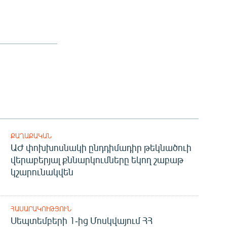
ՔԱՂԱՔԱԿԱՆ
ԱԺ փոխխոսնակի ընդդիմադիր թեկնածուի
վերաբերյալ քննարկումները եկող շաբաթ
կշարունակվեն
ՀԱՍԱՐԱԿՈՒԹՅՈՒՆ
Սեպտեմբերի 1-ից Մոսկվայում ՀՀ