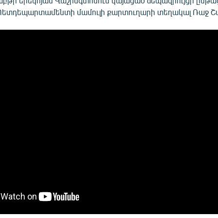
ւշաբթի երեկոյան Վաշինգտոնում կայացած ճեպազրույցի ընթա
ետդեպարտամենտի մամուլի քարտուղարի տեղակալ Ռաջ Շ