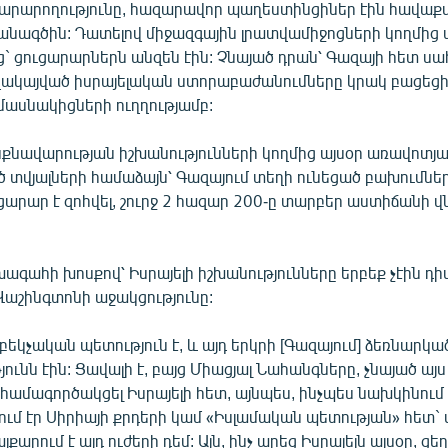
րարողությունը, հազարավոր պաղեստինցիներ էին հավաքվ
մանագծին: Դատելով միջազգային լրատվամիջոցների կողմից
` ցուցարարներն անզեն էին: Չնայած դրան՝ Գազայի հետ ս
ղակայված իսրայելական ստորաբաժանումները կրակ բացեցի
մասնակիցների ուղղությամբ:
քնավարության իշխանությունների կողմից այսօր առավոտյ
տվյալների համաձայն՝ Գազայում տեղի ունեցած բախումնե
ցարար է զոհվել, շուրջ 2 հազար 200-ը տարբեր աստիճանի 
ագահի խոսքով՝ Իսրայելի իշխանությունները երբեք չէին դիմ
 Վաշինգտոնի աջակցությունը:
բեկչական պետություն է, և այդ երկրի [Գազայում] ձեռնարկա
յունն էին: Ցավալի է, բայց Միացյալ Նահանգները, չնայած այս
 համագործակցել Իսրայելի հետ, այնպես, ինչպես նախկինում
ւմ էր Սիրիայի քրդերի կամ «Իսլամական պետության» հետ
յքարում է այդ ուժերի դեմ: Այն, ինչ արեց Իսրայելն այսօր, ց