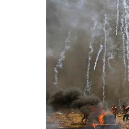
ՄԻՋԱԶԳԱՅԻՆ
ՄՇԱԿՈՒՅԹ
ՍՊՈՐՏ
ՄԵԿՆԱԲԱՆՈՒԹՅՈՒՆ
ՏՏ ԵՒ ԻՆՏԵՐՆԵՏ
ԿՈՐՈՆԱՎԻՐՈՒՍ
ԱՐԽԻՎ
ՏԵՍԱՆՅՈՒԹԵՐ
ԲԱՆԱՎԵՃ
ՁԳՏԵԼՈՎ ԼԱՎԱԳՈՒՅՆԻՆ
ՓՈԴՔԱՍԹ