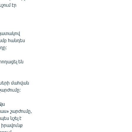
շում էր
նպատակով
ամբ հանդես
ղը:
րողացել են
ների մահվան
արժումը:
Այս
աս» շարժումը,
ես նշել է
 իրավունք