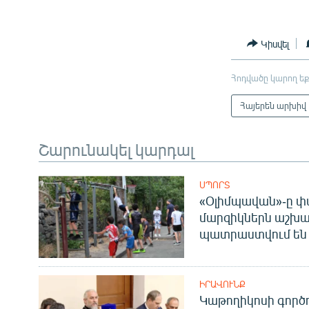
Կիսվել
Հոդվածը կարող եք
Հայերեն արխիվ
Շարունակել կարդալ
ՍՊՈՐՏ
«Օլիմպավան»-ը փ
մարզիկներն աշխա
պատրաստվում են 
ԻՐԱՎՈՒՆՔ
Կաթողիկոսի գոր