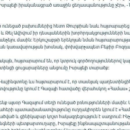
ա Իսրայելի իրականացրած առաջին ցեղասպանությունը չէր», - ն
ի ունեցած բախումներից հետո Թուրքիան նաև հայտարարեց
 և Թել Ավիվում իր դեսպաններին խորհրդակցությունների 
անչելու մասին: Երկուշաբթի երեկոյան նման հայտարարությ
ան կառավարության խոսնակ, փոխվարչապետ Բեքիր Բոզդա
սակայն, հայտարարում են, որ կտրուկ գործողություններով կա
տինցի ցուցարարները անցումը Իսրայելի տարածք:
աշինգտոնը ևս հայտարարում է, որ տասնյակ պաղեստինցի
ւթյունը կրում է Գազայի հատվածը վերահսկող «Համաս» շ
ենք այսօր Գազայում տեղի ունեցած բռնությունների մասին: 
ահերի պատասխանատվությունը ուղղակիորեն կրում է «Համ
ված և ցինիկաբար կոշտ հակազդեցություն է սադրում: Ինչպ
նգների պետքարտուղարը, Իսրայելը ինքնապաշտպանության