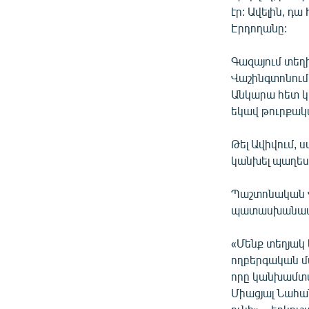
էր: Ավելին, դ
Էրդողանը:
Գազայում տեղ
Վաշինգտոնում
Անկարա հետ կ
եկավ թուրքակ
Թել Ավիվում, 
կանխել պաղես
Պաշտոնական Վ
պատասխանատվո
«Մենք տեղյակ 
ողբերգական մ
որը կանխամտած
Միացյալ Նահա