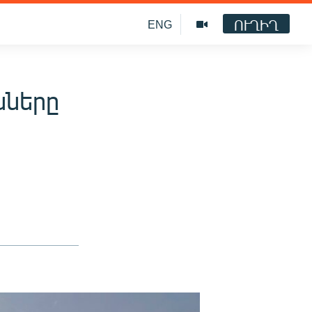
ՈՒՂԻՂ
ENG
նները