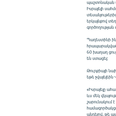
պաշտոնական ա
Իսրայելի սահ
տեսանյութերից
երկայնքով տե
գործողության 
Պաղեստինի ին
հրապարակված 
60 խաղաղ ցու
են ստացել:
Թուրքիայի նախ
եթե չվայելեին
«Իսրայելը ահա
ևս մեկ վկայութ
շարունակում է
համագործակցո
պնդելով, թե պա