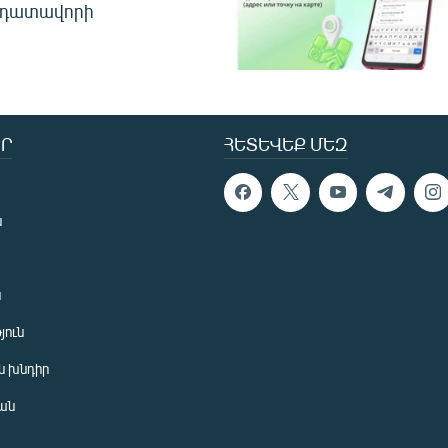
 դատավորի
Ր
ՀԵՏԵՎԵՔ ՄԵԶ
ն
ն
յուն
 խնդիր
ան