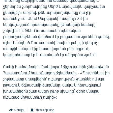
Պուտինը ապրիլի կեսերին անձամբ զանգահարեց և
ջերմորեն շնորհավորեց Սերժ Սարգսյանին վարչապետ
ընտրվելու առթիվ, թեև արարողակարգը դա չէր
պահանջում: Սերժ Սարգսյանի` ապրիլի 23-ին
ներկայացրած հրաժարականը [Մոսկվայի համար]
շոկային էր: Թեև Ռուսաստանի պետական
քարոզչամեքենան փորձում էր բացատրություններ գտնել,
այնուհանդերձ Ռուսաստանի նախագահը, ի դեպ ոչ
առաջին անգամ իր կառավարման ընթացքում,
կաթվածահար էր և մատնված էր անգործության»:
Բաևի համոզմամբ՝ Մոսկվայում ճիշտ պահին չնկատեցին
Հայաստանում հասունացող ճգնաժամը․ - «Պուտինն ու իր
շրջապատը սխալվեցին՝ ուշադրություն չդարձնելով այս
լրջագույն ճգնաժամի ծագմանը, սակայն հետագայում
խուսափեցին շատ ավելի լուրջ սխալից` զերծ մնալով
ուշացած միջամտությունից»:
Կիսվել
Հետևեք մեզ