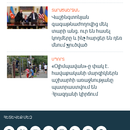
ՏԱՐԱԾԱՇՐՋԱՆ
Վաշինգտոնյան
գագաթնաժողովից մեկ
տարի անց. ուր են հասել
կողմերը և ինչ հարցեր են դեռ
մնում չլուծված
ՍՊՈՐՏ
«Օլիմպավան»-ը փակ է.
հավաքականի մարզիկներն
աշխարհի առաջնությանը
պատրաստվում են
Հրազդանի կիրճում
ՀԵՏԵՎԵՔ ՄԵԶ