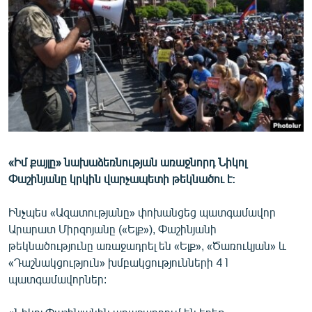
ՄԻՋԱԶԳԱՅԻՆ
ՄՇԱԿՈՒՅԹ
ՍՊՈՐՏ
ՄԵԿՆԱԲԱՆՈՒԹՅՈՒՆ
ՏՏ ԵՒ ԻՆՏԵՐՆԵՏ
ԿՈՐՈՆԱՎԻՐՈՒՍ
«Իմ քայլը» նախաձեռնության առաջնորդ Նիկոլ
ԱՐԽԻՎ
Փաշինյանը կրկին վարչապետի թեկնածու է:
ՏԵՍԱՆՅՈՒԹԵՐ
Ինչպես «Ազատությանը» փոխանցեց պատգամավոր
ԲԱՆԱՎԵՃ
Արարատ Միրզոյանը («Ելք»), Փաշինյանի
ՁԳՏԵԼՈՎ ԼԱՎԱԳՈՒՅՆԻՆ
թեկնածությունը առաջադրել են «Ելք», «Ծառուկյան» և
«Դաշնակցություն» խմբակցությունների 41
ՓՈԴՔԱՍԹ
պատգամավորներ:
Հայերեն