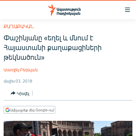
Մատչելիության
հղումներ
Անցնել
ՔԱՂԱՔԱԿԱՆ
հիմնական
ԱԶԱՏՈՒԹՅՈՒՆ TV
Փաշինյանը «եղել և մնում է
բովանդակությանը
ՀԱՅԱՍՏԱՆ
Անցնել
Հայաստանի քաղաքացիների
հիմնական
ՔԱՂԱՔԱԿԱՆ
թեկնածուն»
մենյուին
ԸՆՏՐՈՒԹՅՈՒՆՆԵՐ 2026
Որոնում
Աստղիկ Բեդեւյան
ԻՐԱՎՈՒՆՔ
մայիս 03, 2018
ՀԱՍԱՐԱԿՈՒԹՅՈՒՆ
Կիսվել
ՏՆՏԵՍՈՒԹՅՈՒՆ
ՂԱՐԱԲԱՂ
Ավելացրեք մեզ Google-ում
ՊԱՏԵՐԱԶՄԻ 6 ՇԱԲԱԹՆԵՐԸ
ՏԱՐԱԾԱՇՐՋԱՆ