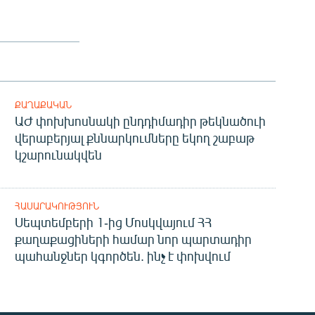
ՔԱՂԱՔԱԿԱՆ
ԱԺ փոխխոսնակի ընդդիմադիր թեկնածուի
վերաբերյալ քննարկումները եկող շաբաթ
կշարունակվեն
ՀԱՍԱՐԱԿՈՒԹՅՈՒՆ
Սեպտեմբերի 1-ից Մոսկվայում ՀՀ
քաղաքացիների համար նոր պարտադիր
պահանջներ կգործեն. ինչ է փոխվում