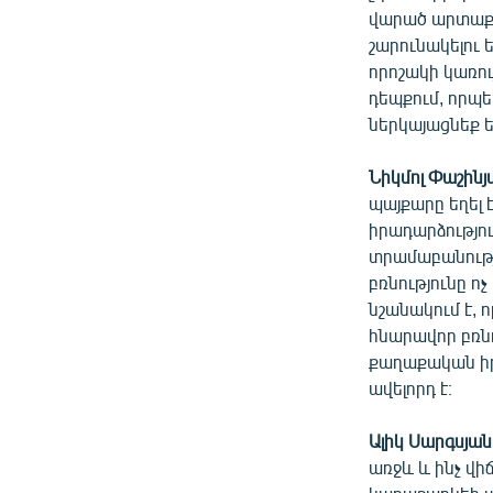
վարած արտաքին
շարունակելու 
որոշակի կառու
դեպքում, որպ
ներկայացնեք ե
Նիկմոլ Փաշինյա
պայքարը եղել 
իրադարձությու
տրամաբանությո
բռնությունը ոչ
նշանակում է, ո
հնարավոր բռնո
քաղաքական իրա
ավելորդ է։
Ալիկ Սարգսյան.
առջև և ինչ վի