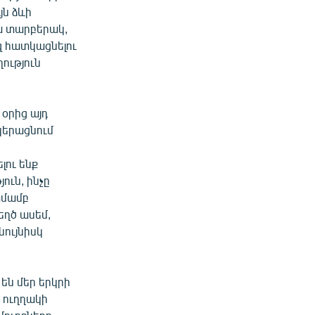
յն ձևի
կա տարբերակ,
եզ հատկացնելու
ություն
օրից այդ
կերացնում
լու ենք
ուն, ինչը
ատմամբ
եղծ ասեմ,
նույնիսկ
են մեր երկրի
ս ուղղակի