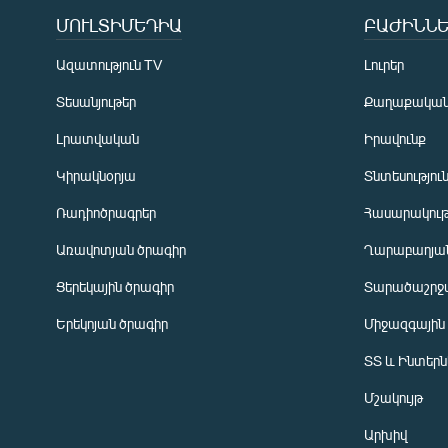
ՄՈՒԼՏԻՄԵԴԻԱ
ԲԱԺԻՆՆԵ
Ազատություն TV
Լուրեր
Տեսանյութեր
Քաղաքակա
Լրատվական
Իրավունք
Կիրակնօրյա
Տնտեսությու
Ռադիոծրագրեր
Հասարակութ
Առավոտյան ծրագիր
Ղարաբաղյան
Ցերեկային ծրագիր
Տարածաշրջ
Հայերեն
Երեկոյան ծրագիր
Միջազգային
English
ՏՏ և Ինտեր
Русский
Մշակույթ
ՀԵՏԵՎԵՔ ՄԵԶ
Արխիվ