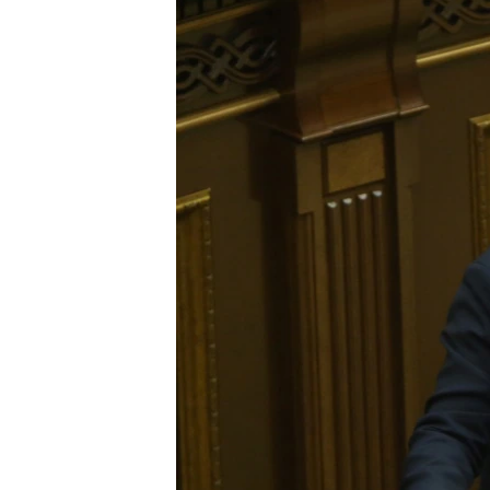
ՄԻՋԱԶԳԱՅԻՆ
ՄՇԱԿՈՒՅԹ
ՍՊՈՐՏ
ՄԵԿՆԱԲԱՆՈՒԹՅՈՒՆ
ՏՏ ԵՒ ԻՆՏԵՐՆԵՏ
ԿՈՐՈՆԱՎԻՐՈՒՍ
ԱՐԽԻՎ
ՏԵՍԱՆՅՈՒԹԵՐ
ԲԱՆԱՎԵՃ
ՁԳՏԵԼՈՎ ԼԱՎԱԳՈՒՅՆԻՆ
ՓՈԴՔԱՍԹ