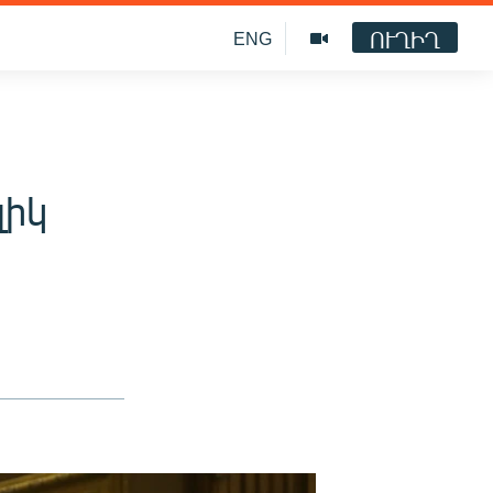
ՈՒՂԻՂ
ENG
լիկ