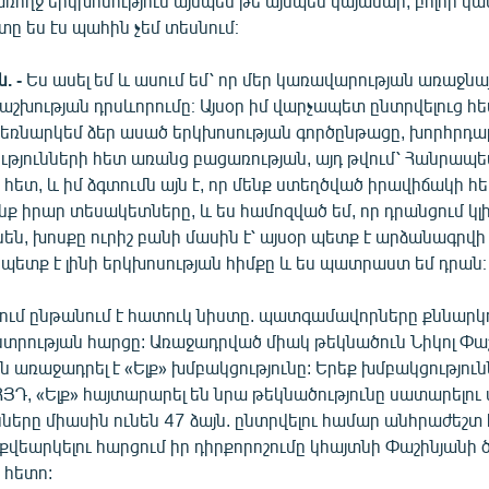
ողջ երկխոսություն այսպես թե այնպես կայանար, բոլոր կա
տը ես էս պահին չեմ տեսնում։
. -
Ես ասել եմ և ասում եմ՝ որ մեր կառավարության առաջն
երաշխության դրսևորումը։ Այսօր իմ վարչապետ ընտրվելուց հ
եռնարկեմ ձեր ասած երկխոսության գործընթացը, խորհրդ
ությունների հետ առանց բացառության, այդ թվում՝ Հանրա
հետ, և իմ ձգտումն այն է, որ մենք ստեղծված իրավիճակի հ
ենք իրար տեսակետները, և ես համոզված եմ, որ դրանցում կլ
են, խոսքը ուրիշ բանի մասին է՝ այսօր պետք է արձանագրվի
պետք է լինի երկխոսության հիմքը և ես պատրաստ եմ դրան։
վում ընթանում է հատուկ նիստը. պատգամավորները քննարկո
տրության հարցը: Առաջադրված միակ թեկնածուն Նիկոլ Փաշ
ն առաջադրել է «Ելք» խմբակցությունը: Երեք խմբակցություն
ՀՅԴ, «Ելք» հայտարարել են նրա թեկնածությունը սատարելու 
ները միասին ունեն 47 ձայն. ընտրվելու համար անհրաժեշտ 
ն քվեարկելու հարցում իր դիրքորոշումը կհայտնի Փաշինյանի
 հետո: