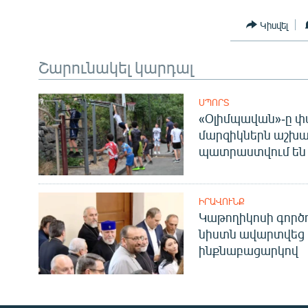
Կիսվել
Շարունակել կարդալ
ՍՊՈՐՏ
«Օլիմպավան»-ը փ
մարզիկներն աշխա
պատրաստվում են 
ԻՐԱՎՈՒՆՔ
Կաթողիկոսի գոր
նիստն ավարտվեց
ինքնաբացարկով