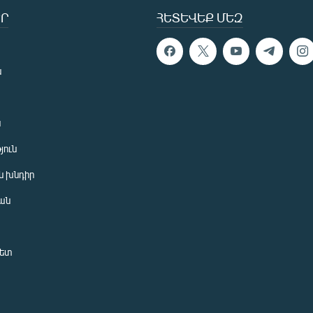
Ր
ՀԵՏԵՎԵՔ ՄԵԶ
ն
ն
յուն
 խնդիր
ան
նետ