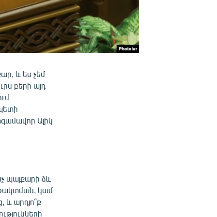
ար, և ես չեմ
րս բերի այդ
ում
ապետի
գամավոր Ալիկ
նչ պայքարի ձև
առակտման, կամ
, և արդյո՞ք
ությունների