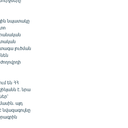
մուրջները
ային նպատակը
ետո
արանական
պետական
ետագա լուծման
ինեն
 ժողովրդի
ւմ են ՀՀ
ինյանն է. նրա
ներ՝
մասին. այդ
է նվազագույնը
 ծրագրին