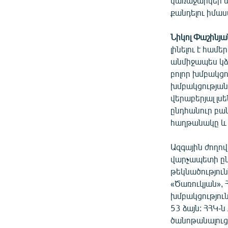
կառաջարկեի առ
քանդելու իմաս
Նիկոլ Փաշինյան
լինելու է համ
անմիջապես կձ
բոլոր խմբակց
խմբակցության 
վերաբերյալ լս
ընդհանուր բան
հաղթանակը և 
Ազգային ժողո
վարչապետի ըն
թեկնածություն
«Ծառուկյան», 
խմբակցություն
53 ձայն: ՀՀԿ-
ծանոթանալուց