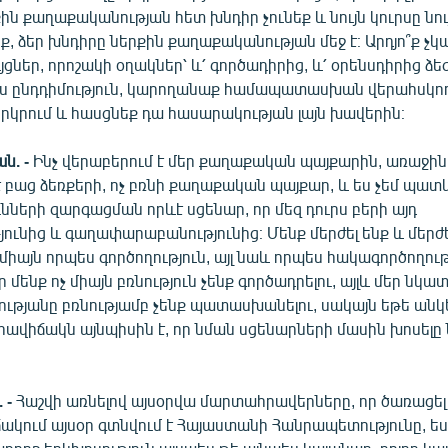
 քաղաքականության հետ խնդիր չունեք և նույն կուրսը նու
եք, ձեր խնդիրը ներքին քաղաքականության մեջ է։ Արդյո՞ք չ
յցներ, որոշակի օղակներ՝ և՛ գործադիրից, և՛ օրենսդիրից ձ
ես ընդդիմություն, կարողանաք համապատասխան վերահսկող
րկրում և հասցնեք դա հասարակության լայն խավերին։
ն. -
Ինչ վերաբերում է մեր քաղաքական պայքարին, առաջին 
է բաց ձեռքերի, ոչ բռնի քաղաքական պայքար, և ես չեմ պատ
նների զարգացման որևէ սցենար, որ մեզ դուրս բերի այդ
ւնից և գաղափարաբանությունից։ Մենք մերժել ենք և մերժե
 միայն որպես գործողություն, այլ նաև որպես հակագործողությ
ր մենք ոչ միայն բռնություն չենք գործադրելու, այլև մեր նկ
ւթյանը բռնությամբ չենք պատասխանելու, սակայն եթե անկ
վիճակն այնպիսին է, որ նման սցենարների մասին խոսելը 
 -
Հաշվի առնելով այսօրվա մարտահրավերները, որ ծառացել 
ճակում այսօր գտնվում է Հայաստանի Հանրապետությունը, ե