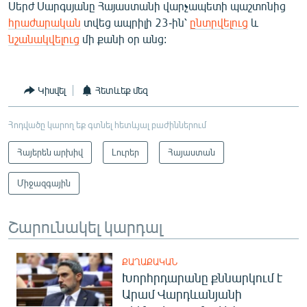
Սերժ Սարգսյանը Հայաստանի վարչապետի պաշտոնից
հրաժարական
տվեց ապրիլի 23-ին՝
ընտրվելուց
և
նշանակվելուց
մի քանի օր անց:
Կիսվել
Հետևեք մեզ
Հոդվածը կարող եք գտնել հետևյալ բաժիններում
Հայերեն արխիվ
Լուրեր
Հայաստան
Միջազգային
Շարունակել կարդալ
ՔԱՂԱՔԱԿԱՆ
Խորհրդարանը քննարկում է
Արամ Վարդևանյանի