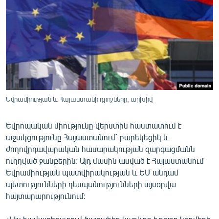
ՄԻՋԱԶԳԱՅԻՆ
ՄՇԱԿՈՒՅԹ
ՍՊՈՐՏ
ՄԵԿՆԱԲԱՆՈՒԹՅՈՒՆ
ՏՏ ԵՒ ԻՆՏԵՐՆԵՏ
ԿՈՐՈՆԱՎԻՐՈՒՍ
Եվրամիության և Հայաստանի դրոշները, արխիվ
ԱՐԽԻՎ
Եվրոպական միությունը վերստին հաստատում է
ՏԵՍԱՆՅՈՒԹԵՐ
աջակցությունը Հայաստանում` բարեկեցիկ և
ժողովրդավարական հասարակության զարգացմանն
ԲԱՆԱՎԵՃ
ուղղված ջանքերին: Այդ մասին ասված է Հայաստանում
ՁԳՏԵԼՈՎ ԼԱՎԱԳՈՒՅՆԻՆ
Եվրամիության պատվիրակության և ԵՄ անդամ
պետությունների դեսպանությունների այսօրվա
ՓՈԴՔԱՍԹ
հայտարարությունում:
Հայերեն