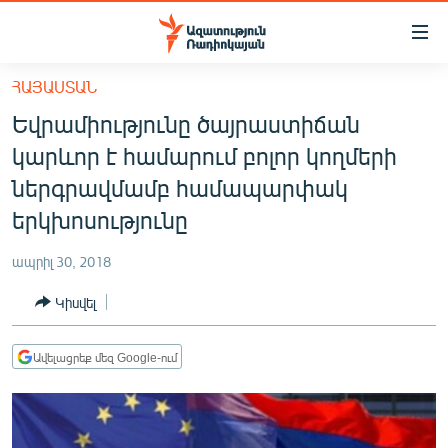
Մատչելիության
հղումներ
Անցնել
ՀԱՅԱՍՏԱՆ
հիմնական
ԱԶԱՏՈՒԹՅՈՒՆ TV
Եվրամիությունը ծայրաստիճան
բովանդակությանը
ՀԱՅԱՍՏԱՆ
Անցնել
կարևոր է համարում բոլոր կողմերի
հիմնական
ՔԱՂԱՔԱԿԱՆ
ներգրավմամբ համապարփակ
մենյուին
ԸՆՏՐՈՒԹՅՈՒՆՆԵՐ 2026
երկխոսությունը
Որոնում
ԻՐԱՎՈՒՆՔ
ապրիլ 30, 2018
ՀԱՍԱՐԱԿՈՒԹՅՈՒՆ
Կիսվել
ՏՆՏԵՍՈՒԹՅՈՒՆ
ՂԱՐԱԲԱՂ
Ավելացրեք մեզ Google-ում
ՊԱՏԵՐԱԶՄԻ 6 ՇԱԲԱԹՆԵՐԸ
ՏԱՐԱԾԱՇՐՋԱՆ