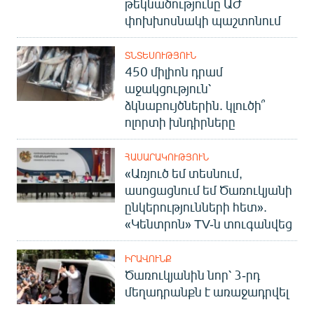
թեկնածությունը ԱԺ
փոխխոսնակի պաշտոնում
ՏՆՏԵՍՈՒԹՅՈՒՆ
450 միլիոն դրամ
աջակցություն՝
ձկնաբույծներին. կլուծի՞
ոլորտի խնդիրները
ՀԱՍԱՐԱԿՈՒԹՅՈՒՆ
«Առյուծ եմ տեսնում,
ասոցացնում եմ Ծառուկյանի
ընկերությունների հետ».
«Կենտրոն» TV-ն տուգանվեց
ԻՐԱՎՈՒՆՔ
Ծառուկյանին նոր՝ 3-րդ
մեղադրանքն է առաջադրվել