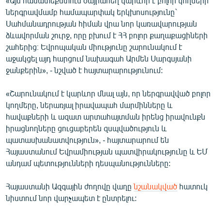
«Այս համատեքստում ծայրահեղ կարևոր է բոլոր կողմերի
English
ներգրավմամբ համապարփակ երկխոսությունը`
Սահմանադրության հիման վրա նոր կառավարության
Русский
ձևավորման շուրջ, որը բխում է ՀՀ բոլոր քաղաքացիների
շահերից։ Եվրոպական միությունը շարունակում է
ՀԵՏԵՎԵՔ ՄԵԶ
աջակցել այդ հարցում նախագահ Արմեն Սարգսյանի
ջանքերին», - նշված է հայտարարությունում:
«Շարունակում է կարևոր մնալ այն, որ ներգրավված բոլոր
կողմերը, ներառյալ իրավապահ մարմինները և
հավաքների և ազատ արտահայտման իրենց իրավունքն
«Ազատության» բոլոր կայքերը
իրացնողները ցուցաբերեն զսպվածություն և
պատասխանատվություն», - հայտարարում են
Հայաստանում Եվրամիության պատվիրակությունը և ԵՄ
անդամ պետությունների դեսպանությունները:
Հայաստանի Ազգային ժողովը վաղը
նշանակված
հատուկ
նիստում նոր վարչապետ է ընտրելու: