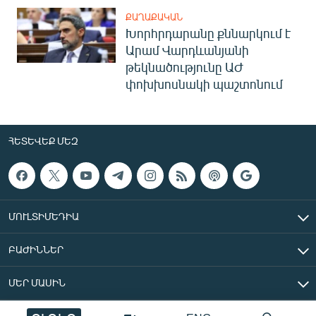
ՔԱՂԱՔԱԿԱՆ
Խորհրդարանը քննարկում է
Արամ Վարդևանյանի
թեկնածությունը ԱԺ
փոխխոսնակի պաշտոնում
ՀԵՏԵՎԵՔ ՄԵԶ
ՄՈՒԼՏԻՄԵԴԻԱ
ԲԱԺԻՆՆԵՐ
ՄԵՐ ՄԱՍԻՆ