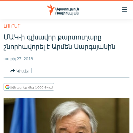
Մատչելիության
հղումներ
Անցնել
ԼՈՒՐԵՐ
հիմնական
ԱԶԱՏՈՒԹՅՈՒՆ TV
ՄԱԿ-ի գլխավոր քարտուղարը
բովանդակությանը
ՀԱՅԱՍՏԱՆ
Անցնել
շնորհավորել է Արմեն Սարգսյանին
հիմնական
ՔԱՂԱՔԱԿԱՆ
մենյուին
ապրիլ 27, 2018
ԸՆՏՐՈՒԹՅՈՒՆՆԵՐ 2026
Որոնում
Կիսվել
ԻՐԱՎՈՒՆՔ
ՀԱՍԱՐԱԿՈՒԹՅՈՒՆ
Ավելացրեք մեզ Google-ում
ՏՆՏԵՍՈՒԹՅՈՒՆ
ՂԱՐԱԲԱՂ
ՊԱՏԵՐԱԶՄԻ 6 ՇԱԲԱԹՆԵՐԸ
ՏԱՐԱԾԱՇՐՋԱՆ