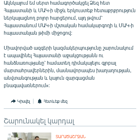
Ակնկալում եմ սերտ համագործակցել Ձեզ հետ
English
Հայաստանի և ՄԱԿ-ի միջև երկուստեք հետաքրքրություն
Русский
ներկայացնող բոլոր հարցերում, այդ թվում՝
Հայաստանում ՄԱԿ-ի մշտական համակարգողի և ՄԱԿ-ի
հայաստանյան թիմի միջոցով:
ՀԵՏԵՎԵՔ ՄԵԶ
Միավորված ազգերի կազմակերպությունը շարունակում
է ապավինել Հայաստանի աջակցությանն ու
հանձնառությանը՝ համատեղ դիմակայելու գլոբալ
մարտահրավերներին, մասնավորապես խաղաղության,
«Ազատության» բոլոր կայքերը
անվտանգության և կայուն զարգացման
բնագավառներում»:
Կիսվել
Հետևեք մեզ
Շարունակել կարդալ
ՏԱՐԱԾԱՇՐՋԱՆ