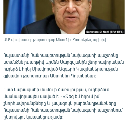
ՄԻՋԱԶԳԱՅԻՆ
ՄՇԱԿՈՒՅԹ
ՍՊՈՐՏ
ՄԵԿՆԱԲԱՆՈՒԹՅՈՒՆ
ՄԱԿ-ի գլխավոր քարտուղար Անտոնիո Գուտերես, արխիվ
ՏՏ ԵՒ ԻՆՏԵՐՆԵՏ
Հայաստանի Հանրապետության նախագահի պաշտոնը
ԿՈՐՈՆԱՎԻՐՈՒՍ
ստանձնելու առթիվ Արմեն Սարգսյանին շնորհավորական
ԱՐԽԻՎ
ուղերձ է հղել Միավորված Ազգերի Կազմակերպության
գլխավոր քարտուղար Անտոնիո Գուտերեսը:
ՏԵՍԱՆՅՈՒԹԵՐ
ԲԱՆԱՎԵՃ
Ըստ նախագահի մամուլի ծառայության, ուղերձում
մասնավորապես ասված է. - «Ձեզ եմ հղում իմ
ՁԳՏԵԼՈՎ ԼԱՎԱԳՈՒՅՆԻՆ
շնորհավորանքները և լավագույն բարեմաղթանքները
ՓՈԴՔԱՍԹ
Հայաստանի Հանրապետության նախագահի պաշտոնում
ընտրվելու կապակցությամբ:
Հայերեն