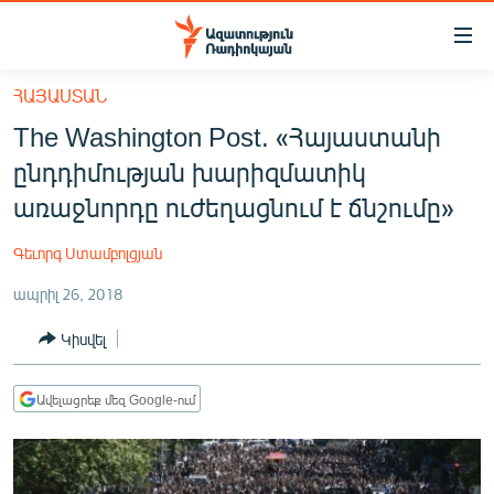
Մատչելիության
հղումներ
Անցնել
ՀԱՅԱՍՏԱՆ
հիմնական
ԱԶԱՏՈՒԹՅՈՒՆ TV
The Washington Post. «Հայաստանի
բովանդակությանը
ՀԱՅԱՍՏԱՆ
Անցնել
ընդդիմության խարիզմատիկ
հիմնական
ՔԱՂԱՔԱԿԱՆ
առաջնորդը ուժեղացնում է ճնշումը»
մենյուին
ԸՆՏՐՈՒԹՅՈՒՆՆԵՐ 2026
Որոնում
Գեւորգ Ստամբոլցյան
ԻՐԱՎՈՒՆՔ
ապրիլ 26, 2018
ՀԱՍԱՐԱԿՈՒԹՅՈՒՆ
Կիսվել
ՏՆՏԵՍՈՒԹՅՈՒՆ
ՂԱՐԱԲԱՂ
Ավելացրեք մեզ Google-ում
ՊԱՏԵՐԱԶՄԻ 6 ՇԱԲԱԹՆԵՐԸ
ՏԱՐԱԾԱՇՐՋԱՆ