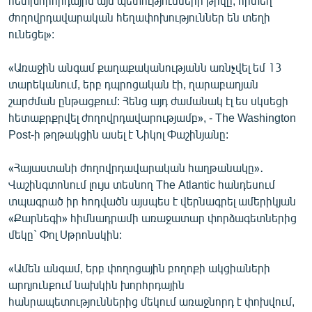
հետխորհրդային այն պետությունների թիվը, որտեղ
English
ժողովրդավարական հեղափոխություններ են տեղի
ունեցել»:
Русский
«Առաջին անգամ քաղաքականությանն առնչվել եմ 13
ՀԵՏԵՎԵՔ ՄԵԶ
տարեկանում, երբ դպրոցական էի, ղարաբաղյան
շարժման ընթացքում: Հենց այդ ժամանակ էլ ես սկսեցի
հետաքրքրվել ժողովրդավարությամբ», - The Washington
Post-ի թղթակցին ասել է Նիկոլ Փաշինյանը:
«Հայաստանի ժողովրդավարական հաղթանակը»․
«Ազատության» բոլոր կայքերը
Վաշինգտոնում լույս տեսնող The Atlantic հանդեսում
տպագրած իր հոդվածն այսպես է վերնագրել ամերիկյան
«Քարնեգի» հիմնադրամի առաջատար փորձագետներից
մեկը` Փոլ Սթրոնսկին:
«Ամեն անգամ, երբ փողոցային բողոքի ակցիաների
արդյունքում նախկին խորհրդային
հանրապետություններից մեկում առաջնորդ է փոխվում,