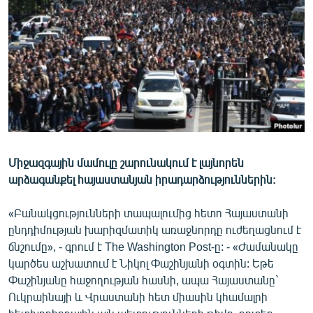
ՄԻՋԱԶԳԱՅԻՆ
ՄՇԱԿՈՒՅԹ
ՍՊՈՐՏ
ՄԵԿՆԱԲԱՆՈՒԹՅՈՒՆ
ՏՏ ԵՒ ԻՆՏԵՐՆԵՏ
ԿՈՐՈՆԱՎԻՐՈՒՍ
Միջազգային մամուլը շարունակում է լայնորեն
ԱՐԽԻՎ
արձագանքել հայաստանյան իրադարձություններին:
ՏԵՍԱՆՅՈՒԹԵՐ
«Բանակցությունների տապալումից հետո Հայաստանի
ԲԱՆԱՎԵՃ
ընդդիմության խարիզմատիկ առաջնորդը ուժեղացնում է
ՁԳՏԵԼՈՎ ԼԱՎԱԳՈՒՅՆԻՆ
ճնշումը», - գրում է The Washington Post-ը: - «Ժամանակը
կարծես աշխատում է Նիկոլ Փաշինյանի օգտին: Եթե
ՓՈԴՔԱՍԹ
Փաշինյանը հաջողության հասնի, ապա Հայաստանը`
Ուկրաինայի և Վրաստանի հետ միասին կհամալրի
Հայերեն