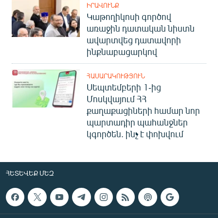
ԻՐԱՎՈՒՆՔ
Կաթողիկոսի գործով
առաջին դատական նիստն
ավարտվեց դատավորի
ինքնաբացարկով
ՀԱՍԱՐԱԿՈՒԹՅՈՒՆ
Սեպտեմբերի 1-ից
Մոսկվայում ՀՀ
քաղաքացիների համար նոր
պարտադիր պահանջներ
կգործեն. ինչ է փոխվում
ՀԵՏԵՎԵՔ ՄԵԶ