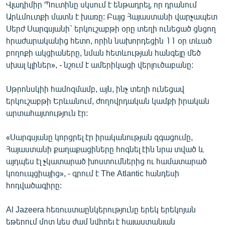
Վլադիմիր Պուտինը սկսում է ենթադրել, որ դրանում
Արևմուտքի մատն է խառը: Բայց Հայաստանի վարչապետ
Սերժ Սարգսյանի` երկուշաբթի օրը տեղի ունեցած ցնցող
հրաժարականից հետո, որին նախորդեցին 11 օր տևած
բողոքի ակցիաները, նման հետևության հանգելը մեծ
սխալ կլիներ», - նշում է ամերիկացի վերլուծաբանը:
Սթրոնսկիի համոզմամբ, այն, ինչ տեղի ունեցավ
երկուշաբթի Երևանում, ժողովրդական կամքի իրական
արտահայտություն էր:
«Սարգսյանը կորցրել էր իրականության զգացումը,
Հայաստանի քաղաքացիները հոգնել էին նրա տված և
այդպես էլ չկատարած խոստումներից ու համատարած
կոռուպցիայից», - գրում է The Atlantic հանդեսի
հոդվածագիրը:
Al Jazeera հեռուստաընկերությունը երեկ երեկոյան
եթերում մոտ կես ժամ նվիրել է հայաստանյան