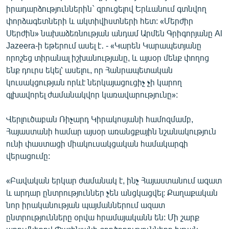
իրադարձություններին` զրուցելով Երևանում գտնվող
փորձագետների և ակտիվիստների հետ: «Մերժիր
Սերժին» նախաձեռնության անդամ Արմեն Գրիգորյանը Al
Jazeera-ի եթերում ասել է․ - «Կարեն Կարապետյանը
որոշեց տիրանալ իշխանությանը, և այսօր մենք փողոց
ենք դուրս եկել՝ ասելու, որ Հանրապետական
կուսակցության որևէ ներկայացուցիչ չի կարող
գլխավորել ժամանակվոր կառավարությունը»:
Վերլուծաբան Ռիչարդ Կիրակոսյանի համոզմամբ,
Հայաստանի համար այսօր առանցքային նշանակություն
ունի փաստացի միակուսակցական համակարգի
վերացումը:
«Բավական երկար ժամանակ է, ինչ Հայաստանում ազատ
և արդար ընտրություններ չեն անցկացվել: Քաղաքական
նոր իրականության պայմաններում ազատ
ընտրությունները օրվա հրամայականն են: Մի շարք