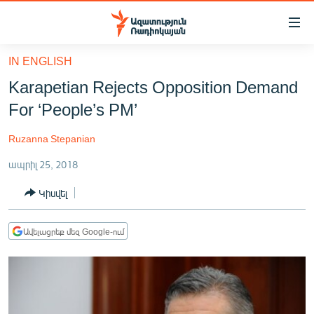
Մատչելիության
հղումներ
Անցնել
IN ENGLISH
հիմնական
ԱԶԱՏՈՒԹՅՈՒՆ TV
Karapetian Rejects Opposition Demand
բովանդակությանը
ՀԱՅԱՍՏԱՆ
Անցնել
For ‘People’s PM’
հիմնական
ՔԱՂԱՔԱԿԱՆ
մենյուին
Ruzanna Stepanian
ԸՆՏՐՈՒԹՅՈՒՆՆԵՐ 2026
Որոնում
ապրիլ 25, 2018
ԻՐԱՎՈՒՆՔ
Կիսվել
ՀԱՍԱՐԱԿՈՒԹՅՈՒՆ
ՏՆՏԵՍՈՒԹՅՈՒՆ
Ավելացրեք մեզ Google-ում
ՂԱՐԱԲԱՂ
ՊԱՏԵՐԱԶՄԻ 6 ՇԱԲԱԹՆԵՐԸ
ՏԱՐԱԾԱՇՐՋԱՆ