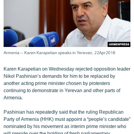
ՄԻՋԱԶԳԱՅԻՆ
ՄՇԱԿՈՒՅԹ
ՍՊՈՐՏ
ՄԵԿՆԱԲԱՆՈՒԹՅՈՒՆ
ՏՏ ԵՒ ԻՆՏԵՐՆԵՏ
Armenia -- Karen Karapetian speaks in Yerevan, 22Apr2018
ԿՈՐՈՆԱՎԻՐՈՒՍ
Karen Karapetian on Wednesday rejected opposition leader
ԱՐԽԻՎ
Nikol Pashinian’s demands for him to be replaced by
ՏԵՍԱՆՅՈՒԹԵՐ
another acting prime minister chosen by protesters
continuing to demonstrate in Yerevan and other parts of
ԲԱՆԱՎԵՃ
Armenia.
ՁԳՏԵԼՈՎ ԼԱՎԱԳՈՒՅՆԻՆ
Pashinian has repeatedly said that the ruling Republican
ՓՈԴՔԱՍԹ
Party of Armenia (HHK) must appoint a “people’s candidate”
nominated by his movement as interim prime minister who
Հայերեն
will preside over the holding of fresh parliamentary