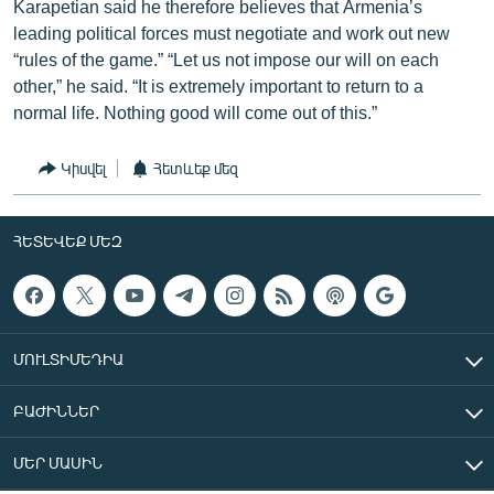
Karapetian said he therefore believes that Armenia’s
leading political forces must negotiate and work out new
“rules of the game.” “Let us not impose our will on each
other,” he said. “It is extremely important to return to a
normal life. Nothing good will come out of this.”
Կիսվել
Հետևեք մեզ
ՀԵՏԵՎԵՔ ՄԵԶ
ՄՈՒԼՏԻՄԵԴԻԱ
ԲԱԺԻՆՆԵՐ
ՄԵՐ ՄԱՍԻՆ