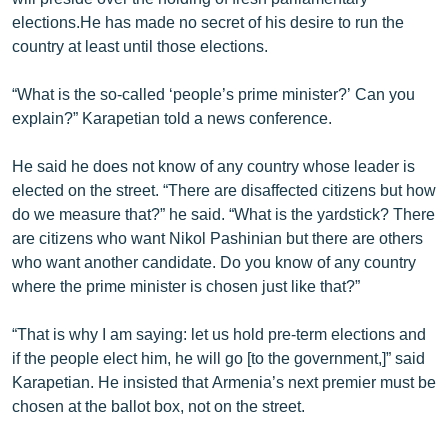
English
elections.He has made no secret of his desire to run the
country at least until those elections.
Русский
“What is the so-called ‘people’s prime minister?’ Can you
ՀԵՏԵՎԵՔ ՄԵԶ
explain?” Karapetian told a news conference.
He said he does not know of any country whose leader is
elected on the street. “There are disaffected citizens but how
do we measure that?” he said. “What is the yardstick? There
are citizens who want Nikol Pashinian but there are others
«Ազատության» բոլոր կայքերը
who want another candidate. Do you know of any country
where the prime minister is chosen just like that?”
“That is why I am saying: let us hold pre-term elections and
if the people elect him, he will go [to the government,]” said
Karapetian. He insisted that Armenia’s next premier must be
chosen at the ballot box, not on the street.