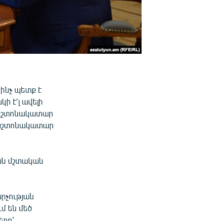
ինչ պետք է
 է՛լ ավելի
պաշտոնակատար
պաշտոնակատար
յան մշտական
րչության
մ են մեծ
երը՝