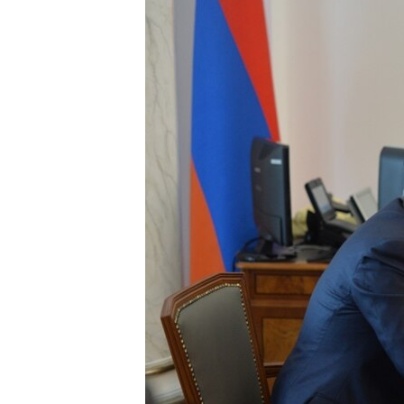
ՄԻՋԱԶԳԱՅԻՆ
ՄՇԱԿՈՒՅԹ
ՍՊՈՐՏ
ՄԵԿՆԱԲԱՆՈՒԹՅՈՒՆ
ՏՏ ԵՒ ԻՆՏԵՐՆԵՏ
ԿՈՐՈՆԱՎԻՐՈՒՍ
ԱՐԽԻՎ
ՏԵՍԱՆՅՈՒԹԵՐ
ԲԱՆԱՎԵՃ
ՁԳՏԵԼՈՎ ԼԱՎԱԳՈՒՅՆԻՆ
ՓՈԴՔԱՍԹ