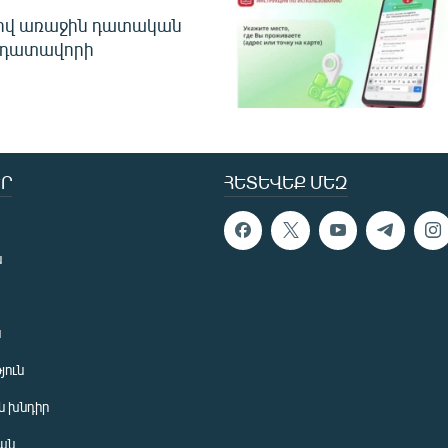
ծով առաջին դատական
 դատավորի
Ր
ՀԵՏԵՎԵՔ ՄԵԶ
ն
ն
յուն
 խնդիր
ան