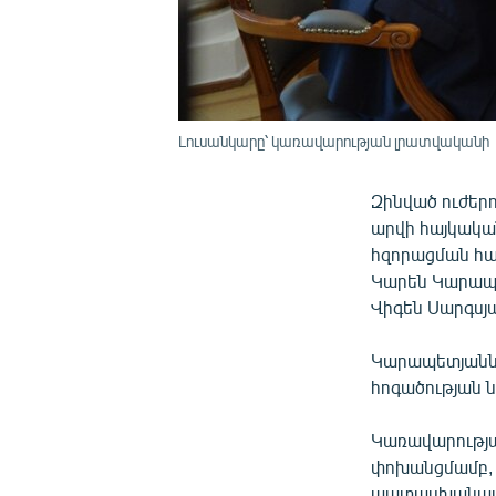
Լուսանկարը՝ կառավարության լրատվականի
Զինված ուժերո
արվի հայկակա
հզորացման հա
Կարեն Կարապ
Վիգեն Սարգսյ
Կարապետյանն ը
հոգածության ն
Կառավարությա
փոխանցմամբ, Վ
պատասխանատվո