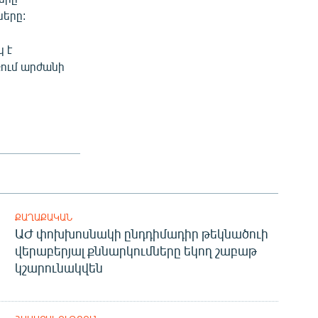
ները:
 է
քում արժանի
ՔԱՂԱՔԱԿԱՆ
ԱԺ փոխխոսնակի ընդդիմադիր թեկնածուի
վերաբերյալ քննարկումները եկող շաբաթ
կշարունակվեն