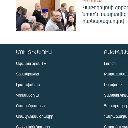
ԻՐԱՎՈՒՆՔ
Կաթողիկոսի գոր
նիստն ավարտվեց
ինքնաբացարկով
ՄՈՒԼՏԻՄԵԴԻԱ
ԲԱԺԻՆՆԵ
Ազատություն TV
Լուրեր
Տեսանյութեր
Քաղաքակա
Լրատվական
Իրավունք
Կիրակնօրյա
Տնտեսությու
Ռադիոծրագրեր
Հասարակութ
Առավոտյան ծրագիր
Ղարաբաղյան
Ցերեկային ծրագիր
Տարածաշրջ