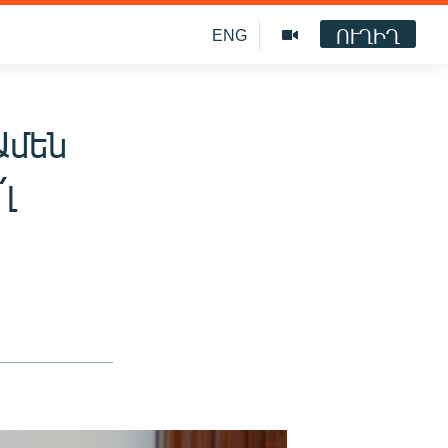
ՈՒՂԻՂ
ENG
մեն
լ