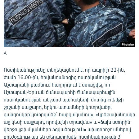
ՄԻՋԱԶԳԱՅԻՆ
ՄՇԱԿՈՒՅԹ
ՍՊՈՐՏ
ՄԵԿՆԱԲԱՆՈՒԹՅՈՒՆ
ՏՏ ԵՒ ԻՆՏԵՐՆԵՏ
A
ԿՈՐՈՆԱՎԻՐՈՒՍ
Ոստիկանությունը տեղեկացնում է, որ ապրիլի 22-ին,
ԱՐԽԻՎ
ժամը 16.00-ին, հիվանդանոցից ոստիկանության
ՏԵՍԱՆՅՈՒԹԵՐ
Աշտարակի բաժնում հաղորդում է ստացվել, որ
Աշտարակ-Երևան ճանապարհի Ճանապարհային
ԲԱՆԱՎԵՃ
ոստիկանության անշարժ պահակետի մոտից «դեմքի
ՁԳՏԵԼՈՎ ԼԱՎԱԳՈՒՅՆԻՆ
շրջանի սալջարդ, երկու ատամների կոտրվածք,
գանգոսկրի կոտրվածք` հարցականով», «կրծքավանդակի
ՓՈԴՔԱՍԹ
աջ կեսի սալջարդ, որովայնի տրավմա» և «ձախ ստորին
վերջույթի մկանների ձգվածություն» ախտորոշումներով
Հայերեն
բուժօգնության են տեղափոխվել ոստիկանության 3