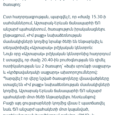
ծառայող:
English
Русский
Ըստ հաղորդագրության, պարզվել է, որ «ժամը 15.30-ի
սահմաններում, Աշտարակ-Երևան ճանապարհի ՃՈ
ՀԵՏԵՎԵՔ ՄԵԶ
անշարժ պահակետում, ծառայություն իրականացնելու
ընթացքում, «Իմ քայլը» նախաձեռնության
մասնակիցների կողմից նրանք ծեծի են ենթարկվել և
տեղափոխվել «Աշտարակ» բժշկական կենտրոն:
Նույն օրը «Աշտարակ» բժշկական կենտրոնից հաղորդում
է ստացվել, որ ժամը 20.40-ին բուժօգնության են դիմել
«Ազատության» բոլոր կայքերը
ոստիկանության ևս 2 ծառայող` «ձախ սրունքի սալջարդ»
և «կրծքավանդակի սալջարդ» ախտորոշումներով:
Պարզվել է որ վերը նշված ծառայողները վնասվածքները
ստացել են «Իմ քայլը» նախաձեռնության մասնակիցների
կողմից, Աշտարակ-Երևան ճանապարհի ՃՈ անշարժ
պահակետի մոտ ծեծի ենթարկվելու հետևանքով:
Բացի այդ ցուցարարների կողմից վնաս է պատճառվել
նաև ՃՈ անշարժ պահակետի մոտ կայանված,