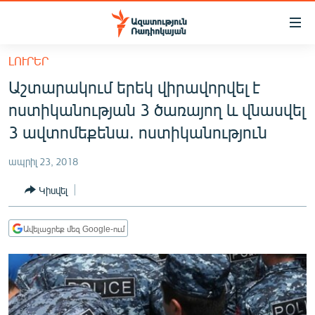
Մատչելիության
հղումներ
Անցնել
ԼՈՒՐԵՐ
հիմնական
ԱԶԱՏՈՒԹՅՈՒՆ TV
Աշտարակում երեկ վիրավորվել է
բովանդակությանը
ՀԱՅԱՍՏԱՆ
Անցնել
ոստիկանության 3 ծառայող և վնասվել
հիմնական
ՔԱՂԱՔԱԿԱՆ
3 ավտոմեքենա. ոստիկանություն
մենյուին
ԸՆՏՐՈՒԹՅՈՒՆՆԵՐ 2026
Որոնում
ապրիլ 23, 2018
ԻՐԱՎՈՒՆՔ
Կիսվել
ՀԱՍԱՐԱԿՈՒԹՅՈՒՆ
ՏՆՏԵՍՈՒԹՅՈՒՆ
Ավելացրեք մեզ Google-ում
ՂԱՐԱԲԱՂ
ՊԱՏԵՐԱԶՄԻ 6 ՇԱԲԱԹՆԵՐԸ
ՏԱՐԱԾԱՇՐՋԱՆ