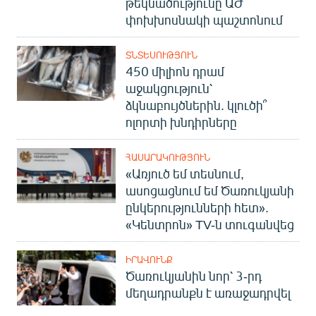
թեկնածությունը ԱԺ
փոխխոսնակի պաշտոնում
ՏՆՏԵՍՈՒԹՅՈՒՆ
450 միլիոն դրամ
աջակցություն՝
ձկնաբույծներին. կլուծի՞
ոլորտի խնդիրները
ՀԱՍԱՐԱԿՈՒԹՅՈՒՆ
«Առյուծ եմ տեսնում,
ասոցացնում եմ Ծառուկյանի
ընկերությունների հետ».
«Կենտրոն» TV-ն տուգանվեց
ԻՐԱՎՈՒՆՔ
Ծառուկյանին նոր՝ 3-րդ
մեղադրանքն է առաջադրվել