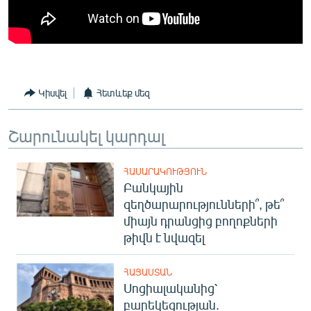
English
Русский
ՀԵՏԵՎԵՔ ՄԵԶ
Կիսվել
Հետևեք մեզ
Շարունակել կարդալ
«Ազատության» բոլոր կայքերը
ՀԱՍԱՐԱԿՈՒԹՅՈՒՆ
Բանկային
զեղծարարությունների՞, թե՞
միայն դրանցից բողոքների
թիվն է նվազել
ՀԱՅԱՍՏԱՆ
Սոցիալականից՝
բարեկեցության.