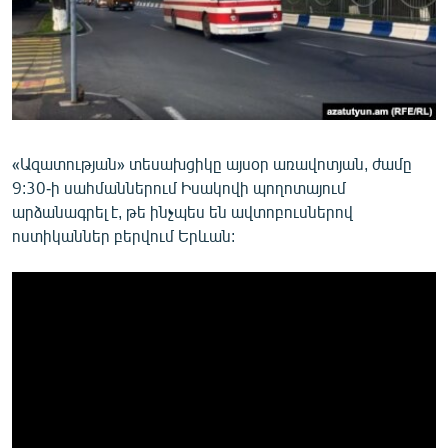
ՄԻՋԱԶԳԱՅԻՆ
ՄՇԱԿՈՒՅԹ
ՍՊՈՐՏ
ՄԵԿՆԱԲԱՆՈՒԹՅՈՒՆ
ՏՏ ԵՒ ԻՆՏԵՐՆԵՏ
«Ազատության» տեսախցիկը այսօր առավոտյան, ժամը
9:30-ի սահմաններում Իսակովի պողոտայում
ԿՈՐՈՆԱՎԻՐՈՒՍ
արձանագրել է, թե ինչպես են ավտոբուսներով
ԱՐԽԻՎ
ոստիկաններ բերվում Երևան:
ՏԵՍԱՆՅՈՒԹԵՐ
ԲԱՆԱՎԵՃ
ՁԳՏԵԼՈՎ ԼԱՎԱԳՈՒՅՆԻՆ
ՓՈԴՔԱՍԹ
Հայերեն