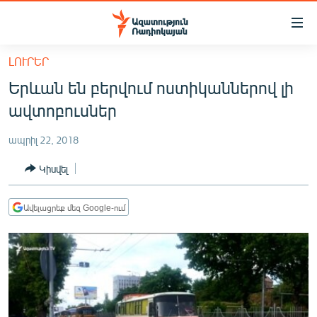
Մատչելիության
հղումներ
Անցնել
ԼՈՒՐԵՐ
հիմնական
ԱԶԱՏՈՒԹՅՈՒՆ TV
Երևան են բերվում ոստիկաններով լի
բովանդակությանը
ՀԱՅԱՍՏԱՆ
Անցնել
ավտոբուսներ
հիմնական
ՔԱՂԱՔԱԿԱՆ
մենյուին
ապրիլ 22, 2018
ԸՆՏՐՈՒԹՅՈՒՆՆԵՐ 2026
Որոնում
Կիսվել
ԻՐԱՎՈՒՆՔ
ՀԱՍԱՐԱԿՈՒԹՅՈՒՆ
Ավելացրեք մեզ Google-ում
ՏՆՏԵՍՈՒԹՅՈՒՆ
ՂԱՐԱԲԱՂ
ՊԱՏԵՐԱԶՄԻ 6 ՇԱԲԱԹՆԵՐԸ
ՏԱՐԱԾԱՇՐՋԱՆ