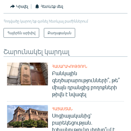
Կիսվել
Հետևեք մեզ
Հոդվածը կարող եք գտնել հետևյալ բաժիններում
Հայերեն արխիվ
Քաղաքական
Շարունակել կարդալ
ՀԱՍԱՐԱԿՈՒԹՅՈՒՆ
Բանկային
զեղծարարությունների՞, թե՞
միայն դրանցից բողոքների
թիվն է նվազել
ՀԱՅԱՍՏԱՆ
Սոցիալականից՝
բարեկեցության.
իշխանությունը փոխո՞ւմ է