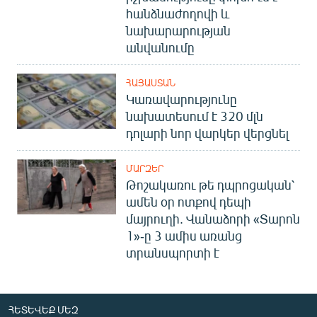
հանձնաժողովի և
նախարարության
անվանումը
ՀԱՅԱՍՏԱՆ
Կառավարությունը
նախատեսում է 320 մլն
դոլարի նոր վարկեր վերցնել
ՄԱՐԶԵՐ
Թոշակառու թե դպրոցական՝
ամեն օր ոտքով դեպի
մայրուղի. Վանաձորի «Տարոն
1»-ը 3 ամիս առանց
տրանսպորտի է
ՀԵՏԵՎԵՔ ՄԵԶ