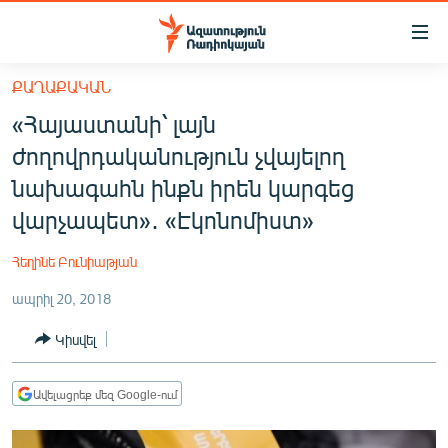
Մատչելիության
հղումներ
Անցնել
ՔԱՂԱՔԱԿԱՆ
հիմնական
ԱԶԱՏՈՒԹՅՈՒՆ TV
«Հայաստանի՝ լայն
բովանդակությանը
ՀԱՅԱՍՏԱՆ
Անցնել
ժողովրդականություն չվայելող
հիմնական
ՔԱՂԱՔԱԿԱՆ
նախագահն ինքն իրեն կարգեց
մենյուին
ԸՆՏՐՈՒԹՅՈՒՆՆԵՐ 2026
վարչապետ»․ «Էկոնոմիստ»
Որոնում
ԻՐԱՎՈՒՆՔ
Հեղինե Բունիաթյան
ՀԱՍԱՐԱԿՈՒԹՅՈՒՆ
ապրիլ 20, 2018
ՏՆՏԵՍՈՒԹՅՈՒՆ
Կիսվել
ՂԱՐԱԲԱՂ
ՊԱՏԵՐԱԶՄԻ 6 ՇԱԲԱԹՆԵՐԸ
Ավելացրեք մեզ Google-ում
ՏԱՐԱԾԱՇՐՋԱՆ