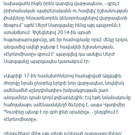
նախագահն ինքն իրեն կարգեց վարչապետ», - գրել է
English
բրիտանական պարբերականն ու հավելել՝ իշխանության
Русский
լծակները հեռատեսորեն կենտրոնացնելով վարչապետի
ձեռքում՝ այժմ Սերժ Սարգսյանը հենց այդ պաշտոնն է
ստանձնում: Հիշեցնելով 2014-ին արած
ՀԵՏԵՎԵՔ ՄԵԶ
հայտարարությունը, թե իր համոզմամբ որևէ մեկը երկու
անգամից ավելի չպետք է հավակնի իշխանության,
«էկոնոմիստը» գրում է՝ պարզվեց դա ասելիս Սերժ
Սարգսյանը պարզապես կատակում էր:
«Ազատության» բոլոր կայքերը
«Ապրիլի 17-ին համախոհներով համալրված Ազգային
ժողովը նրան ընտրեց երկրի նոր վարչապետ, նույնիսկ
ամենամեծ «ընդդիմադիր» խմբակցության շատ
անդամներ դրան կողմ քվեարկեցին: Եվ եթե նմանակումը
հաճոյանալու ամենաանկեղծ ձևերից է, ապա Վլադիմիր
Պուտինը պետք է որ գոհ լինի սրանից», - ընդգծում է
«էկոնոմիստը»:
Վերլուծելով մինչ այդ տեղի ունեցած զարգացումները՝