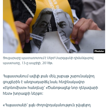
ՄԻՋԱԶԳԱՅԻՆ
ՄՇԱԿՈՒՅԹ
ՍՊՈՐՏ
ՄԵԿՆԱԲԱՆՈՒԹՅՈՒՆ
ՏՏ ԵՒ ԻՆՏԵՐՆԵՏ
ԿՈՐՈՆԱՎԻՐՈՒՍ
ԱՐԽԻՎ
Ցուցարարը պատառոտում է Սերժ Սարգսյանի դիմանկարով
պաստառը, 13-ը ապրիլի, 2018թ․
ՏԵՍԱՆՅՈՒԹԵՐ
ԲԱՆԱՎԵՃ
Հայաստանում ավելի քան մեկ շաբաթ շարունակվող
ցույցերին է անդրադարձել նաև հեղինակավոր
ՁԳՏԵԼՈՎ ԼԱՎԱԳՈՒՅՆԻՆ
«էկոնոմիստ» հանդեսը՝ «Ծանոթացեք նոր ղեկավարի
ՓՈԴՔԱՍԹ
հետ» խորագրի ներքո:
Հայերեն
«Հայաստանի՝ լայն ժողովրդականություն չվայելող