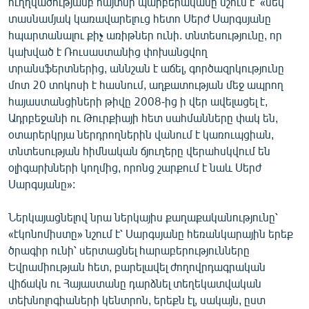
ուղղվածությամբ հայտնի պարբերականը նշում է՝ «մեկ
տասնամյակ կառավարելուց հետո Սերժ Սարգսյանը
հպարտանալու քիչ առիթներ ունի. տնտեսությունը, որ
կախված է Ռուսաստանից փոխանցվող
տրանսֆերտներից, աննշան է աճել, գործազրկությունը
մոտ 20 տոկոսի է հասնում, աղքատության մեջ ապրող
հայաստանցիների թիվը 2008-ից ի վեր ավելացել է,
Ադրբեջանի ու Թուրքիայի հետ սահմանները փակ են,
օտարերկրյա ներդրողներին վանում է կառուպցիան,
տնտեսության հիմնական ճյուղերը վերահսկվում են
օլիգարխների կողմից, որոնց շարքում է նաև Սերժ
Սարգսյանը»:
Ներկայացնելով նրա ներկայիս քաղաքականությունը՝
«էկոնոմիստը» նշում է՝ Սարգսյանը հեռանկարային երեք
ծրագիր ունի՝ սերտացնել հարաբերությունները
Եվրամիության հետ, բարելավել ժողովրդագրական
վիճակն ու Հայաստանը դարձնել տեղեկատվական
տեխնոլոգիաների կենտրոն, երեքն էլ, սակայն, ըստ