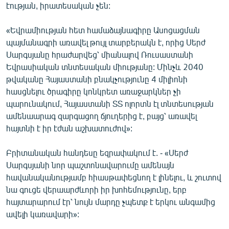
էության, իրատեսական չեն:
«Եվրամիության հետ համաձայնագիրը Ասոցացման
պայմանագրի առավել թույլ տարբերակն է, որից Սերժ
Սարգսյանը հրաժարվեց՝ միանալով Ռուսաստանի
Եվրասիական տնտեսական միությանը: Մինչև 2040
թվականը Հայաստանի բնակչությունը 4 միլիոնի
հասցնելու ծրագիրը կոնկրետ առաջարկներ չի
պարունակում, Հայաստանի ՏՏ ոլորտն էլ տնտեսության
ամենաարագ զարգացող ճյուղերից է, բայց՝ առավել
հայտնի է իր էժան աշխատուժով»:
Բրիտանական հանդեսը եզրափակում է. - «Սերժ
Սարգսյանի նոր պաշտոնավարումը ամենայն
հավանականությամբ հիասթափեցնող է լինելու, և շուտով
նա գուցե վերաարժևորի իր խոհեմությունը, երբ
հայտարարում էր՝ նույն մարդը չպետք է երկու անգամից
ավելի կառավարի»: