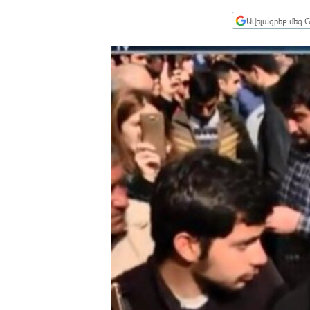
ՄԻՋԱԶԳԱՅԻՆ
Ավելացրեք մեզ G
ՄՇԱԿՈՒՅԹ
ՍՊՈՐՏ
ՄԵԿՆԱԲԱՆՈՒԹՅՈՒՆ
ՏՏ ԵՒ ԻՆՏԵՐՆԵՏ
ԿՈՐՈՆԱՎԻՐՈՒՍ
ԱՐԽԻՎ
ՏԵՍԱՆՅՈՒԹԵՐ
ԲԱՆԱՎԵՃ
ՁԳՏԵԼՈՎ ԼԱՎԱԳՈՒՅՆԻՆ
ՓՈԴՔԱՍԹ