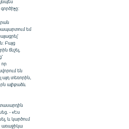
ւյնպես
գործիչը։
գրան
ատապարտում եմ
այացրել՝
ն։ Բայց
ին ճնշել,
ց՝
 որ
վորում են
լ այդ տեռորին,
որն ալիքաձև
րիտասարդին
ց. - «Ես
ել, և կարծում
նք առաջիկա