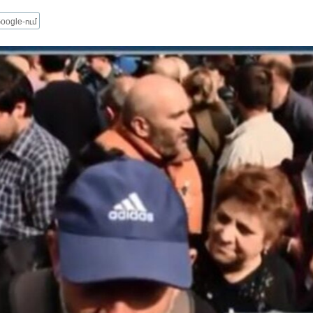
oogle-ում