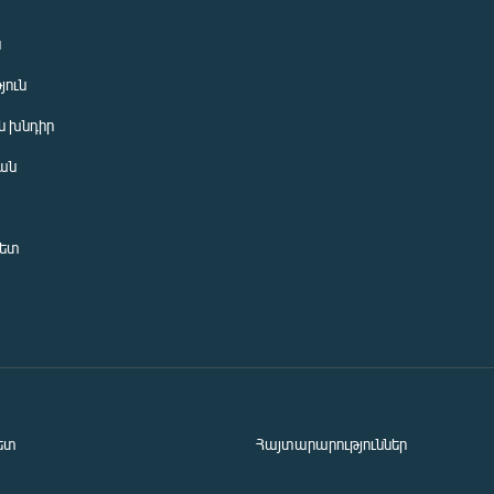
ն
յուն
 խնդիր
ան
նետ
ետ
Հայտարարություններ