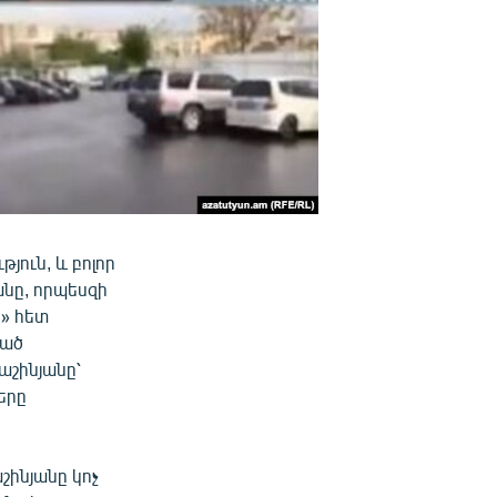
յուն, և բոլոր
անը, որպեսզի
ն» հետ
կած
աշինյանը՝
երը
շինյանը կոչ