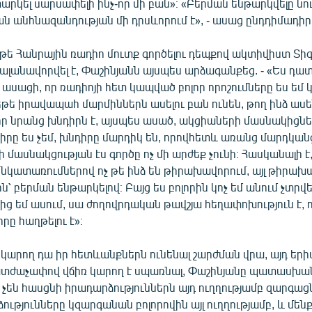
արկել սարսափելի ինչ-որ մի բան»։ «Բերման ենթարկվելը նո
 անհնազանդության մի դրսևորում է», - ասաց ընդդիմադիր 
թե Հանրային ռադիո մուտք գործելու դեպքով ակտիվիստ Տի
ալանավորվել է, Փաշինյանն այսպես արձագանքեց. - «Ես դ
ս ասացի, որ ռադիոյի հետ կապված բոլոր որոշումները ես եմ կ
եթե իրավապահ մարմիններն ասելու բան ունեն, թող ինձ ասե
որ նրանց խնդիրն է, այսպես ասած, ակցիաների մասնակիցներ
րը ես չեմ, խնդիրը մարդիկ են, որովհետև առանց մարդկան
մասնակցության էս գործը ոչ մի արժեք չունի։ Հասկանալի է,
կատառումներով ոչ թե ինձ են թիրախավորում, այլ թիրախա
՝ բերման ենթարկելով։ Բայց ես բոլորին կոչ եմ անում չտրվե
ից եմ ասում, սա ժողովրդական թավշյա հեղափոխություն է, 
րը հաղթելու է»։
՞ կարող դա իր հետևանքներն ունենալ շարժման վրա, այդ ե
տժաչափով վճիռ կարող է սպառնալ, Փաշինյանը պատասխանե
ր չեն հասցնի իրադարձություններն այդ ուղղությամբ զարգացն
ձությունները կզարգանան բոլորովին այլ ուղղությամբ, և մե