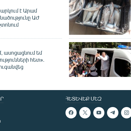
արկում է Արամ
նածությունը ԱԺ
տոնում
մ, ասոցացնում եմ
ությունների հետ».
ուգանվեց
Ր
ՀԵՏԵՎԵՔ ՄԵԶ
ն