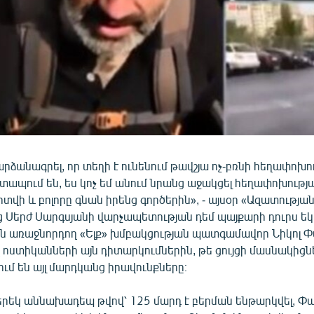
արձանագրել, որ տեղի է ունենում թավշյա ոչ-բռնի հեղափոխութ
շտապում են, ես կոչ եմ անում նրանց աջակցել հեղափոխությ
վի և բոլորը գնան իրենց գործերին», - այսօր «Ազատությա
աց Սերժ Սարգսյանի վարչապետության դեմ պայքարի դուրս ե
ն առաջնորդող «Ելք» խմբակցության պատգամավոր Նիկոլ Փ
 ոստիկանների այն դիտարկումներին, թե ցույցի մասնակիցն
մ են այլ մարդկանց իրավունքները։
 երեկ աննախադեպ թվով՝ 125 մարդ է բերման ենթարկվել, Փա