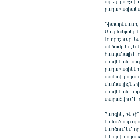
արեց դա «չդիտ
քաղաքացիական
Դիտարկմանը, 
Մազմանյանը կ
էդ որոշումը, ե
անձամբ ես, և 
հասկանալի է, 
որովհետև խնդի
քաղաքացիների 
տակտիկական ն
մասնակիցներին
որովհետև, նոր
տարածվում է, ո
Հարցին, թե չի
հիմա ծանր պա
կարծում եմ, ո
եմ, որ իրադար