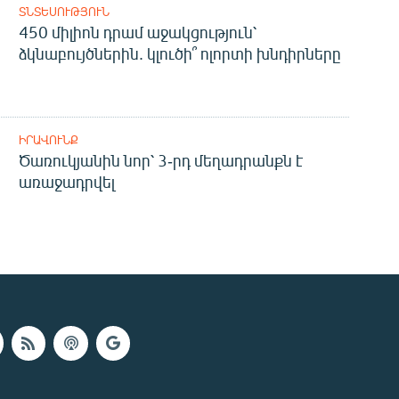
ՏՆՏԵՍՈՒԹՅՈՒՆ
450 միլիոն դրամ աջակցություն՝
ձկնաբույծներին. կլուծի՞ ոլորտի խնդիրները
ԻՐԱՎՈՒՆՔ
Ծառուկյանին նոր՝ 3-րդ մեղադրանքն է
առաջադրվել