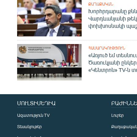
ՔԱՂԱՔԱԿԱՆ
Խորհրդարանը քնն
Վարդևանյանի թեկ
փոխխոսնակի պաշ
ՀԱՍԱՐԱԿՈՒԹՅՈՒՆ
«Առյուծ եմ տեսնու
Ծառուկյանի ընկեր
«Կենտրոն» TV-ն տ
ՄՈՒԼՏԻՄԵԴԻԱ
ԲԱԺԻՆՆԵ
Ազատություն TV
Լուրեր
Տեսանյութեր
Քաղաքակա