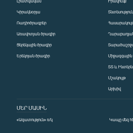
Լրատվական
Իրավունք
Կիրակնօրյա
Տնտեսությու
Ռադիոծրագրեր
Հասարակութ
Առավոտյան ծրագիր
Ղարաբաղյան
Ցերեկային ծրագիր
Տարածաշրջ
Հայերեն
Երեկոյան ծրագիր
Միջազգային
English
ՏՏ և Ինտեր
Русский
Մշակույթ
ՀԵՏԵՎԵՔ ՄԵԶ
Արխիվ
ՄԵՐ ՄԱՍԻՆ
«Ազատություն» ռ/կ
Կապը մեզ հ
«Ազատության» բոլոր կայքերը