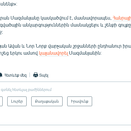
սնենք»։
րան Մազմանյանը կասկածվում է, մասնավորապես,
Հանրայի
վածային անկարգություններին մասնակցելու և շենքի գույքը
ջ:
ոյան Ավան և Նոր Նորք վարչական շրջանների ընդհանուր իր
շեց երկու ամսով
կալանավորել
Մազմանյանին։
Հետևեք մեզ
Տպել
 գտնել հետևյալ բաժիններում
Լուրեր
Քաղաքական
Իրավունք