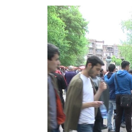
ՄԻՋԱԶԳԱՅԻՆ
ՄՇԱԿՈՒՅԹ
ՍՊՈՐՏ
ՄԵԿՆԱԲԱՆՈՒԹՅՈՒՆ
ՏՏ ԵՒ ԻՆՏԵՐՆԵՏ
ԿՈՐՈՆԱՎԻՐՈՒՍ
ԱՐԽԻՎ
ՏԵՍԱՆՅՈՒԹԵՐ
ԲԱՆԱՎԵՃ
ՁԳՏԵԼՈՎ ԼԱՎԱԳՈՒՅՆԻՆ
ՓՈԴՔԱՍԹ