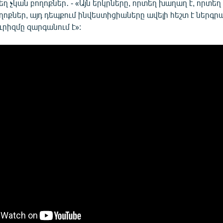
եղ չկան բողոքներ․ - «Այն երկրները, որտեղ խաղաղ է, որտեղ 
բողոքներ, այդ դեպքում ինվեստիցիաները ավելի հեշտ է ներգրա
րիզմը զարգանում է»: