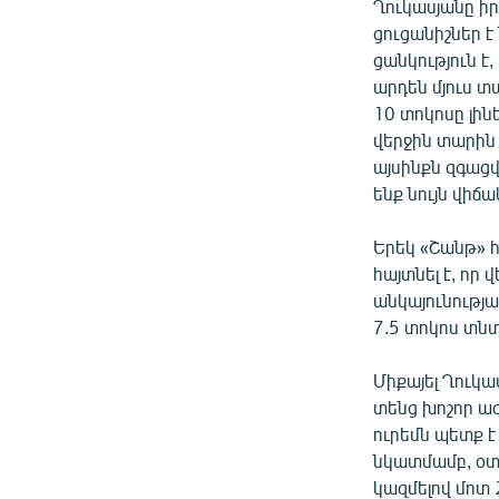
Ղուկասյանը ի
ցուցանիշներ է
ցանկություն է,
արդեն մյուս տ
10 տոկոսը լինե
վերջին տարին 7
այսինքն զգացվ
ենք նույն վիճա
Երեկ «Շանթ» 
հայտնել է, որ
անկայունությամ
7.5 տոկոս տն
Միքայել Ղուկա
տենց խոշոր ազդ
ուրեմն պետք է 
նկատմամբ, օտա
կազմելով մոտ 