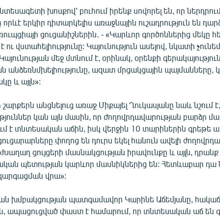
եսագետի խոսքով՝ բուհում իրենք սովորել են, որ ներդրու
որևէ երկիր դիտարկելիս առաջնային ուշադրություն են դարձ
ոռուպցիայի ցուցանիշներին․ - «Կարևոր գործոններից մեկը հ
 է ու վստահելիությունը: Կայունություն ասելով, նկատի չունե
: Կայունության մեջ մտնում է, օրինակ, օրենքի գերակայությո
ն անձեռնմխելիությունը, ազատ մրցակցային պայմանները, 
ը և այլն»:
շարքերն անցնելուց առաջ Միքայել Ղուկասյանը նաև նշում է
թյուններ կան այն մասին, որ ժողովրդավարության բարձր 
ւմ է տնտեսական աճին, իսկ վերջին 10 տարիներին գրեթե 
ուցարարները փողոց են դուրս եկել հանուն ավելի ժողովրդ
«Խաղաղ ցույցերի մասնակցության իրավունքը և այլն, դրան
կան պետության կարևոր մասնիկներից են: Հետևաբար դա 
 զարգացման վրա»:
ն խմբակցության պատգամավոր Կարինե Աճեմյանը, հակաճ
, ապացուցված փաստ է համարում, որ տնտեսական աճ են գ