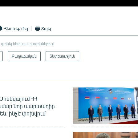
Հետևեք մեզ
Տպել
 գտնել հետևյալ բաժիններում
Քաղաքական
Տնտեսություն
Մոսկվայում ՀՀ
ամար նոր պարտադիր
ն. ինչ է փոխվում