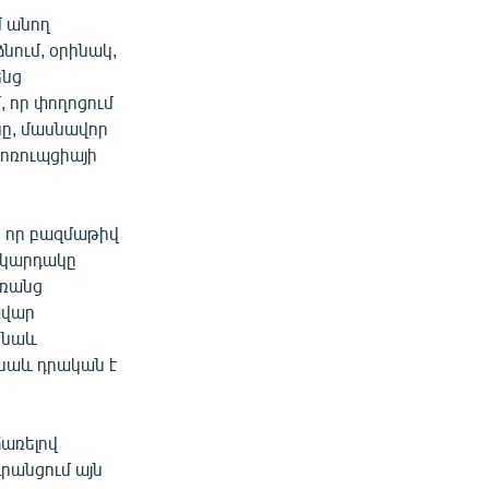
մ անող
նում, օրինակ,
ենց
մ, որ փողոցում
ւնը, մասնավոր
կոռուպցիայի
, որ բազմաթիվ
մակարդակը
առանց
ավար
ք նաև
նաև դրական է
առելով
րանցում այն