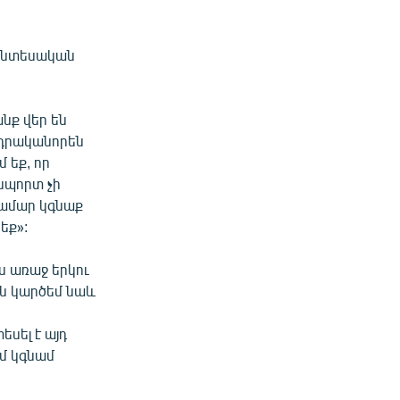
 տնտեսական
նք վեր են
ա դրականորեն
մ եք, որ
սպորտ չի
համար կգնաք
եք»:
իս առաջ երկու
 են կարծեմ նաև
եսել է այդ
ամ կգնամ