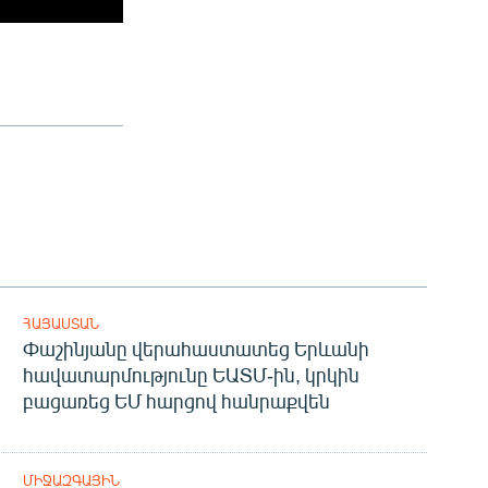
ՀԱՅԱՍՏԱՆ
Փաշինյանը վերահաստատեց Երևանի
հավատարմությունը ԵԱՏՄ-ին, կրկին
բացառեց ԵՄ հարցով հանրաքվեն
ՄԻՋԱԶԳԱՅԻՆ