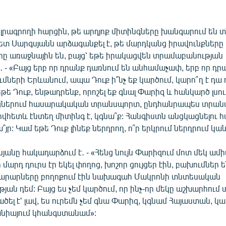
րագրողի հարցին, թե արդյոք միտինգները խանգարում են
ետ Սարգսյանն արձագանքել է, թե մարդկանց իրավունքները
րը առաջնային են, բայց՝ եթե իրակացվեն տրամաբանության
 - «Բայց երբ որ դրանք դառնում են անհամաչափ, երբ որ դրա
մների Երևանում, ապա Դուք ի՞նչ եք կարծում, կարո՞ղ է դ
եթե Դուք, ենթադրենք, որոշել եք գնալ Փարիզ և հանկարծ լսու
ցներում հասարակական տրանսպորտ, ընդհանրապես տրան
ովհետև էնտեղ միտինգ է, կգնա՞ք: Հանգիստն անցկացնելու 
յր: Կամ եթե Դուք լինեք ներդրող, ո՞ր երկրում ներդրում կան
սյանը հակադարձում է․ - «Հենց նույն Փարիզում մոտ մեկ ամ
 մարդ դուրս էր եկել փողոց, խոշոր ցույցեր էին, բախումներ
ցուցարարները բողոքում էին նախագահ Մակրոնի տնտեսական
ան դեմ: Բայց ես չեմ կարծում, որ ինչ-որ մեկը աշխարհում տ
տածել է՝ լավ, ես ուրեմն չեմ գնա Փարիզ, կգնամ Հայաստան, կ
նիայում կհանգստանամ»: