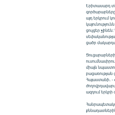
Երիտասարդ տնտ
գործարարները 
այդ երկրում կ
կայունությունն
ցույցեր չլինեն
սեփականությա
ցածր մակարդակ
Ցուցարարների 
ուսումնասիրու
միայն նպաստո
բացառության ց
Հայաստանի․ - 
ժողովրդավարա
ազդում երկրի
Հանրապետակա
քննադատներին