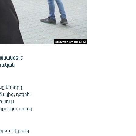
սնակցել է
 դրական
նը երրորդ
ճակից, դժգոհ
 նույն
 զրույցու ասաց
գետ Միքայել