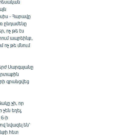
նտեսական
այն
ւսիս - Հարավը
եռ ընդամենը
ր, ոչ թե էս
կրում ապրեինք,
մ ոչ թե մնում
երժ Սարգսյանը
 արտաքին
տարի գրանցվեց
ակը չի, որ
 չեն եղել,
16-ի
վ նվազել են՝
անքի հետ