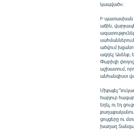
կապված»:
Ի պատասխան լ
աճին, վարչապ
ազատությունե
սահմաններում․
ածվում խցանու
ազդել: Ասենք, 
Փարիզի փողո
աշխատում, որ
անհանգիստ վա՞
Միքայել Ղուկա
հարյուր հազար
եղել, ու էդ 
քաղաքականությ
ցույցերը ու մ
խաղաղ Տանզա