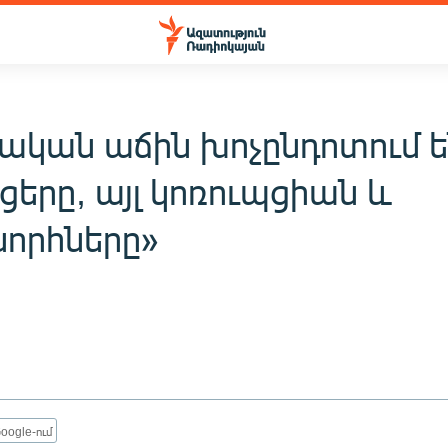
ական աճին խոչընդոտում են
յցերը, այլ կոռուպցիան և
նորհները»
oogle-ում