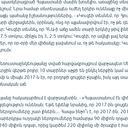
ր պատկերացրած Հայաստանի մասին խոսելիս, առաջինը տ
 նշում: Նրա համար տնտեսապես ուժեղ երկիր ունենալը ոչ մի
 այլև պահանջ իշխանություններից․ - «Կուզեի տեսնեմ, որ Հյո
արի վերջացնեին, օրինակ, ոնց որ պլանավորվում էր, ոչ թե դ
ր: Կուզեի տեսնել, որ ՀՆԱ-ի աճը ամեն տարի երկնիշ թիվ լինե
.5 տոկոս, մինչև էդ 3, 2․5 տոկոս: Կուզեի, որ ավելի լավ եր
եր, որ օր-օրի մեր վիճակը լավանում ա, ոչ թե հակառակը: Կա
կում»:
հեռուստաընկեությանը տված հարցազրույցում վարչապետ Ս
 վերջին գերթե բոլոր 10 տարիներ աչքի են ընկել ներքին կամ
բ և միայն 2017-ն էր, որ բողոքի ցույցեր չկային, իսկ այդ 
տեսական աճ։
սյանը հակադարձում է վարչապետին․ - «Հայաստանում էն վիճ
եցություն ունենան: Եթե ելնենք նրանից, որ 2017-ին ցույցեր
ներդրումները շատ լինեին․․․ Հապա ինչո՞ւ է, որ 2017-ին, 20
րերկրյա ուղղակի ներդրումները համարյա 90 միլիոն դոլարո
240 միլիոն դոլար, որից կարծեմ 220 միլիոնը մի ծրագիր է հ