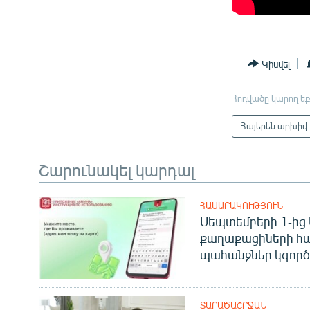
Կիսվել
Հոդվածը կարող եք
Հայերեն արխիվ
Շարունակել կարդալ
ՀԱՍԱՐԱԿՈՒԹՅՈՒՆ
Սեպտեմբերի 1-ից 
քաղաքացիների հ
պահանջներ կգործե
ՏԱՐԱԾԱՇՐՋԱՆ